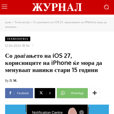
дома
Технологија
Со доаѓањето на iOS 27, корисниците на iPhone ќе мора да
менуваат...
ТЕХНОЛОГИЈА
12.06.2026 18:06
Со доаѓањето на iOS 27,
корисниците на iPhone ќе мора да
менуваат навики стари 15 години
By
Л. М.
Facebook
X
WhatsApp