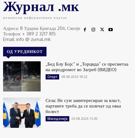
Журнал .мк
независен информативен портал
Адреса: 8 Ударна Бригада 20б, Скопје
Телефон: + 389 2 3217 815
Email: info @ zurnal.mk
ОД УРЕДНИКОТ
„Бед Блу Бојс“ и „Торцида“ се пресметаа
на аеродромот во Загреб (ВИДЕО)
08.08.2026 18:22
Спорт
Села: Не сум заинтересиран за власт,
партиите треба да се излечат од оваа
болест
03.08.2026 15:30
Македонија