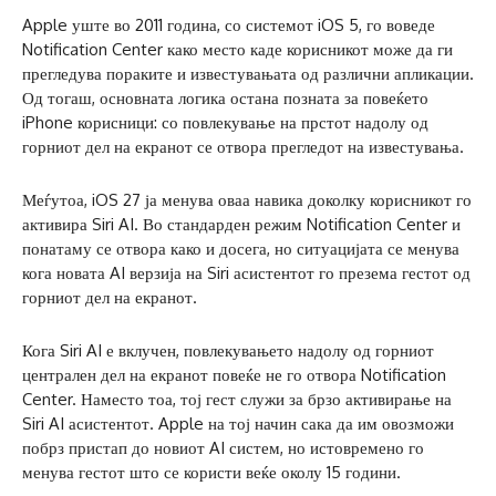
Apple уште во 2011 година, со системот iOS 5, го воведе
Notification Center како место каде корисникот може да ги
прегледува пораките и известувањата од различни апликации.
Од тогаш, основната логика остана позната за повеќето
iPhone корисници: со повлекување на прстот надолу од
горниот дел на екранот се отвора прегледот на известувања.
Меѓутоа, iOS 27 ја менува оваа навика доколку корисникот го
активира Siri AI. Во стандарден режим Notification Center и
понатаму се отвора како и досега, но ситуацијата се менува
кога новата AI верзија на Siri асистентот го презема гестот од
горниот дел на екранот.
Кога Siri AI е вклучен, повлекувањето надолу од горниот
централен дел на екранот повеќе не го отвора Notification
Center. Наместо тоа, тој гест служи за брзо активирање на
Siri AI асистентот. Apple на тој начин сака да им овозможи
побрз пристап до новиот AI систем, но истовремено го
менува гестот што се користи веќе околу 15 години.