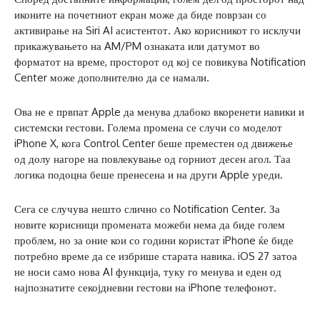
иконите на почетниот екран може да биде поврзан со
активирање на Siri AI асистентот. Ако корисникот го исклучи
прикажувањето на AM/PM ознаката или датумот во
форматот на време, просторот од кој се повикува Notification
Center може дополнително да се намали.
Ова не е првпат Apple да менува длабоко вкоренети навики и
системски гестови. Голема промена се случи со моделот
iPhone X, кога Control Center беше преместен од движење
од долу нагоре на повлекување од горниот десен агол. Таа
логика подоцна беше пренесена и на други Apple уреди.
Сега се случува нешто слично со Notification Center. За
новите корисници промената можеби нема да биде голем
проблем, но за оние кои со години користат iPhone ќе биде
потребно време да се избрише старата навика. iOS 27 затоа
не носи само нова AI функција, туку го менува и еден од
најпознатите секојдневни гестови на iPhone телефонот.