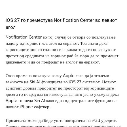
iOS 27 го преместува Notification Center во левиот
агол
Notification Center во тој случај се отвора со повлекување
надолу од горниот лев агол на екранот. Тоа значи дека
корисниците кои со години се навикнати да го повлекуваат
прстот од средината на горниот раб ќе мора да го променат
движењето и да се префрлат на аголот на екранот.
Оваа промена покажува колку Apple сака да ја зголеми
важноста на Siri AI функцијата во iOS 27 системот. Новиот
асистент добива приоритет во просторот кој корисниците
досега го поврзуваа со известувања, што јасно укажува дека
Apple го гледа Siri AI како една од централните функции на
новиот iPhone софтвер.
Промената може да биде уште поизразена на iPad уредите.
Според достапните информации, голем дел од просторот над