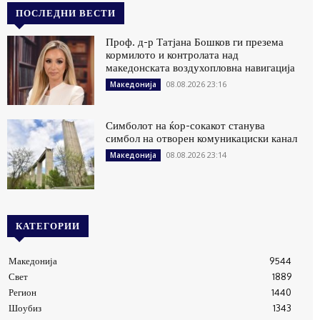
ПОСЛЕДНИ ВЕСТИ
Проф. д-р Татјана Бошков ги презема
кормилото и контролата над
македонската воздухопловна навигација
08.08.2026 23:16
Македонија
Симболот на ќор-сокакот станува
симбол на отворен комуникациски канал
08.08.2026 23:14
Македонија
КАТЕГОРИИ
Македонија
9544
Свет
1889
Регион
1440
Шоубиз
1343