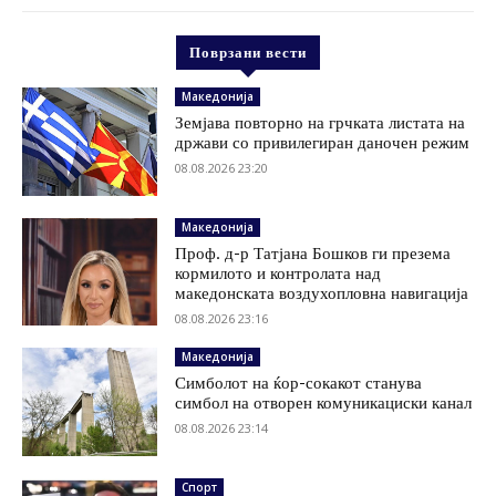
Поврзани вести
Македонија
Земјава повторно на грчката листата на
држави со привилегиран даночен режим
08.08.2026 23:20
Македонија
Проф. д-р Татјана Бошков ги презема
кормилото и контролата над
македонската воздухопловна навигација
08.08.2026 23:16
Македонија
Симболот на ќор-сокакот станува
симбол на отворен комуникациски канал
08.08.2026 23:14
Спорт