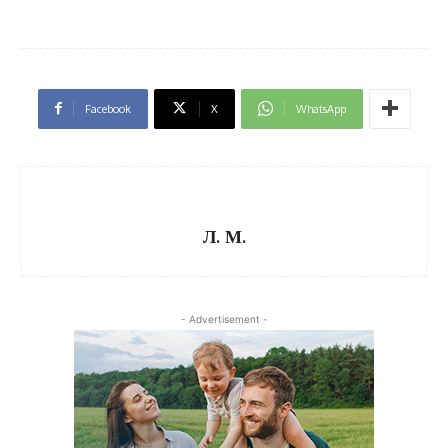
Facebook
X
WhatsApp
Л. М.
- Advertisement -