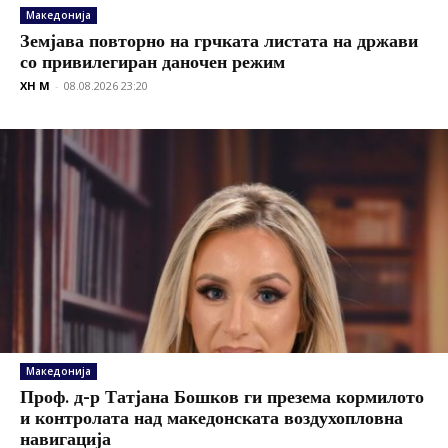
Македонија
Земјава повторно на грчката листата на држави
со привилегиран даночен режим
XH M
-
08.08.2026 23:20
Македонија
Проф. д-р Татјана Бошков ги презема кормилото
и контролата над македонската воздухопловна
навигација