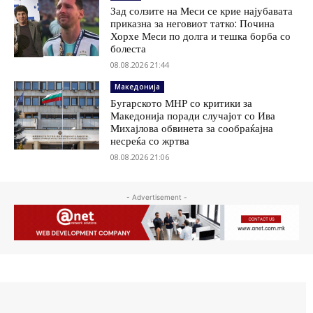
Зад солзите на Меси се крие најубавата
приказна за неговиот татко: Почина
Хорхе Меси по долга и тешка борба со
болеста
08.08.2026 21:44
Македонија
Бугарското МНР со критики за
Македонија поради случајот со Ива
Михајлова обвинета за сообраќајна
несреќа со жртва
08.08.2026 21:06
- Advertisement -