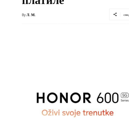
By
Л. М.
спо