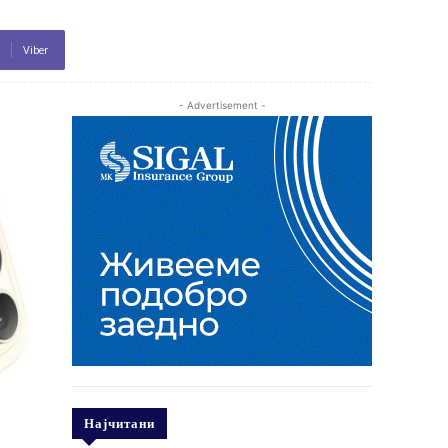
Viber
- Advertisement -
Најчитани