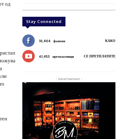
от од
Stay Connected
КАКО
10,404
фанови
пристап
СЕ ПРЕТПЛАТИТЕ
61,453
претплатници
зможува
а
ули
- Advertisement -
то
тен