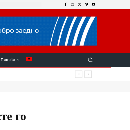
+Повеќе
илиња
те го