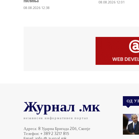
пилиња
08.08.2026 12:01
08.08.2026 12:38
Журнал .мк
ОД У
независен информативен портал
Адреса: 8 Ударна Бригада 20б, Скопје
Телефон: + 389 2 3217 815
Email: info @ zurnal.mk