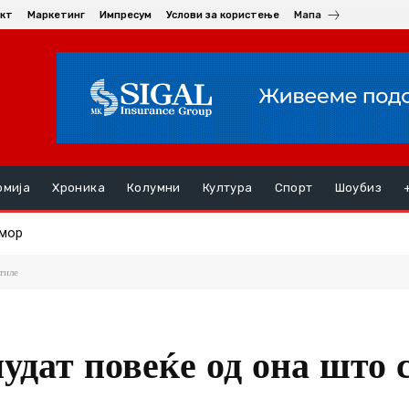
кт
Маркетинг
Импресум
Услови за користење
Мапа
омија
Хроника
Колумни
Култура
Спорт
Шоубиз
ор
комбе со македонски регистарски таблички што превезувало п
тиле
дат повеќе од она што с