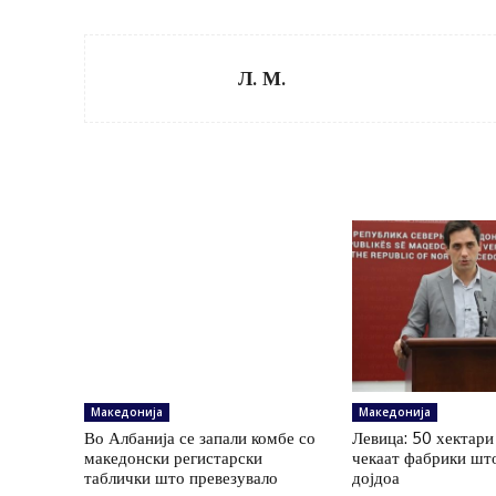
Л. М.
Македонија
Македонија
Во Албанија се запали комбе со
Левица: 50 хектари
македонски регистарски
чекаат фабрики шт
таблички што превезувало
дојдоа