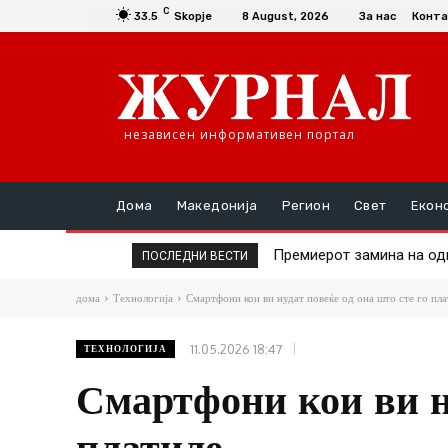
C
33.5
Skopje
8 August, 2026
За нас
Конта
независен информативен портал
Дома
Македонија
Регион
Свет
Екон
Премиерот замина на одм
Во Албанија се запали 
ПОСЛЕДНИ ВЕСТИ
дома
Технологија
Смартфони кои ви нудат повеќе од она што сте го пла
11.05.2026 18:47
ТЕХНОЛОГИЈА
Смартфони кои ви ну
платиле