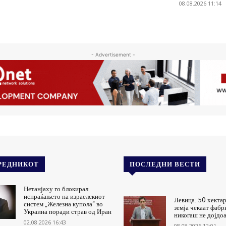
08.08.2026 11:14
- Advertisement -
РЕДНИКОТ
ПОСЛЕДНИ ВЕСТИ
Нетанјаху го блокирал
испраќањето на израелскиот
Левица: 50 хекта
систем „Железна купола“ во
земја чекаат фабр
Украина поради страв од Иран
никогаш не дојдо
02.08.2026 16:43
08.08.2026 12:01