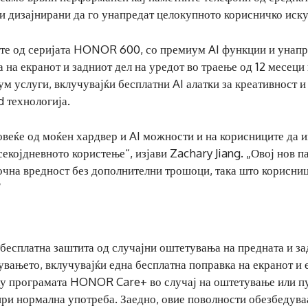
ги дизајнирани да го унапредат целокупното корисничко иску
ите од серијата HONOR 600, со премиум AI функции и унап
на екранот и задниот дел на уредот во траење од 12 месеци
м услуги, вклучувајќи бесплатни AI алатки за креативност и
d технологија.
еќе од моќен хардвер и AI можности и на корисниците да 
којдневното користење“, изјави Zachary Jiang. „Овој нов па
очна вредност без дополнителни трошоци, така што корисни
“
бесплатна заштита од случајни оштетувања на предната и за
пувањето, вклучувајќи една бесплатна поправка на екранот и 
еку програмата HONOR Care+ во случај на оштетување или п
при нормална употреба. Заедно, овие поволности обезбедува