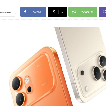
Facebook
X
WhatsApp
делување