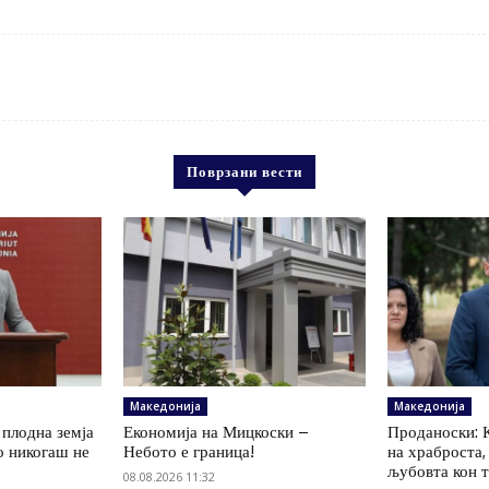
Поврзани вести
Македонија
Македонија
 плодна земја
Економија на Мицкоски –
Проданоски: 
о никогаш не
Небото е граница!
на храброста,
љубовта кон 
08.08.2026 11:32