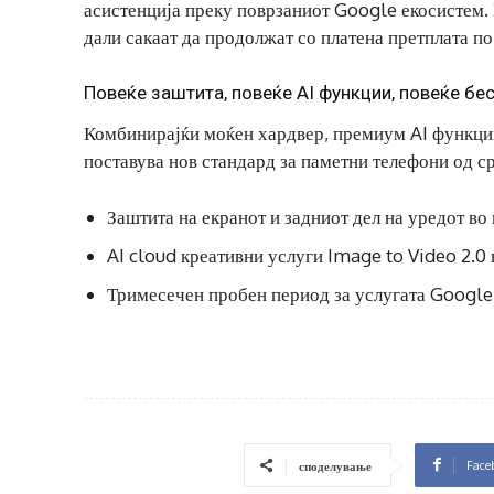
асистенција преку поврзаниот Google екосистем.
дали сакаат да продолжат со платена претплата по
Повеќе заштита, повеќе AI функции, повеќе бе
Комбинирајќи моќен хардвер, премиум AI функци
поставува нов стандард за паметни телефони од ср
Заштита на екранот и задниот дел на уредот во 
AI cloud креативни услуги Image to Video 2.0 
Тримесечен пробен период за услугата Google
Face
споделување