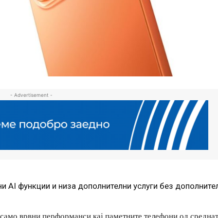
- Advertisement -
и AI функции и низа дополнителни услуги без дополните
само врвни перформанси кај паметните телефони од средна