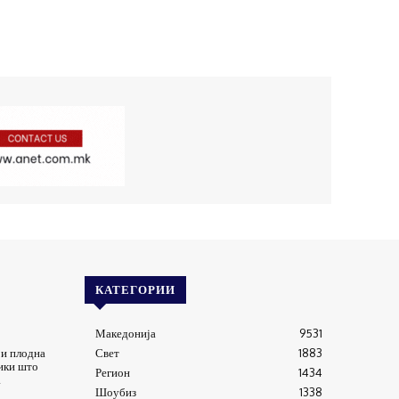
КАТЕГОРИИ
Македонија
9531
ри плодна
Свет
1883
ики што
Регион
1434
а
Шоубиз
1338