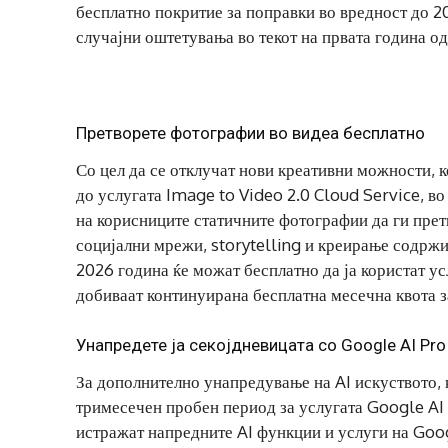
бесплатно покритие за поправки во вредност до 2
случајни оштетувања во текот на првата година о
Претворете фотографии во видеа бесплатно
Со цел да се отклучат нови креативни можности,
до услугата Image to Video 2.0 Cloud Service, в
на корисниците статичните фотографии да ги прет
социјални мрежи, storytelling и креирање содржин
2026 година ќе можат бесплатно да ја користат усл
добиваат континуирана бесплатна месечна квота 
Унапредете ја секојдневицата со Google AI Pro
За дополнително унапредување на AI искуството,
тримесечен пробен период за услугата Google AI 
истражат напредните AI функции и услуги на Goog