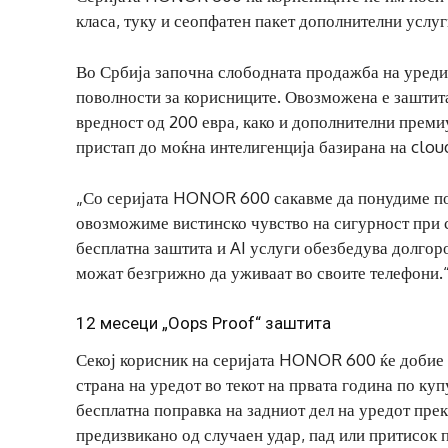
класа, туку и сеопфатен пакет дополнителни услу
Во Србија започна слободната продажба на уред
поволности за корисниците. Овозможена е заштита 
вредност од 200 евра, како и дополнителни премиу
пристап до моќна интелигенција базирана на clou
„Со серијата HONOR 600 сакавме да понудиме пов
овозможиме вистинско чувство на сигурност при се
бесплатна заштита и AI услуги обезбедува долгор
можат безгрижно да уживаат во своите телефони.
12 месеци „Oops Proof“ заштита
Секој корисник на серијата HONOR 600 ќе добие 
страна на уредот во текот на првата година по ку
бесплатна поправка на задниот дел на уредот пр
предизвикано од случаен удар, пад или притисок 