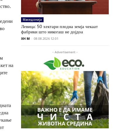
ство.
Македонија
редени
Левица: 50 хектари плодна земја чекаат
 во
фабрики што никогаш не дојдоа
XH M
-
08.08.2026 12:01
- Advertisement -
им
кет на
ците
дната
една
укање
ат