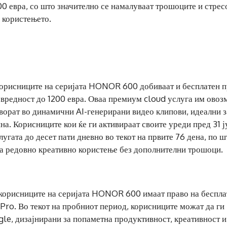
00 евра, со што значително се намалуваат трошоците и стрес
д користењето.
 корисниците на серијата HONOR 600 добиваат и бесплатен 
о вредност до 1200 евра. Оваа премиум cloud услуга им ово
ворат во динамични AI-генерирани видео клипови, идеални з
а. Корисниците кои ќе ги активираат своите уреди пред 31 ј
угата до десет пати дневно во текот на првите 76 дена, по ш
за редовно креативно користење без дополнителни трошоци.
 корисниците на серијата HONOR 600 имаат право на беспла
Pro. Во текот на пробниот период, корисниците можат да ги
le, дизајнирани за попаметна продуктивност, креативност и