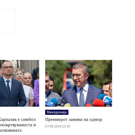
Македонија
Карпалак е симбол
Премиерот замина на одмор
 пожртвуваноста и
07.08.2026 23:41
татковината