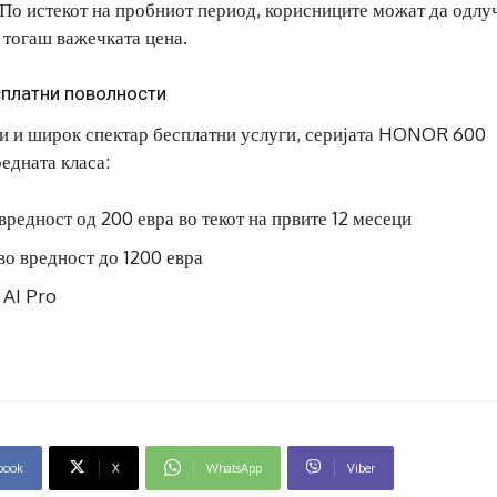
 По истекот на пробниот период, корисниците можат да одлу
 тогаш важечката цена.
сплатни поволности
и и широк спектар бесплатни услуги, серијата HONOR 600
едната класа:
вредност од 200 евра во текот на првите 12 месеци
во вредност до 1200 евра
 AI Pro
book
X
WhatsApp
Viber