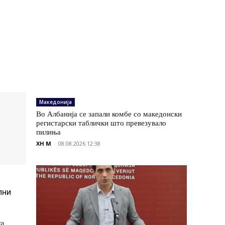
Македонија
Во Албанија се запали комбе со македонски
регистарски таблички што превезувало
пилиња
XH M
-
08.08.2026 12:38
лни
та