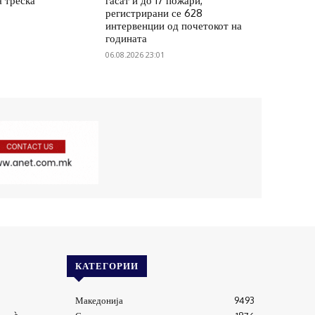
а треска
гасат и до 17 пожари,
регистрирани се 628
интервенции од почетокот на
годината
06.08.2026 23:01
КАТЕГОРИИ
Македонија
9493