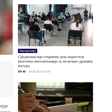
Македонија
Средношколци откриени дека користеле
вештачка интелигенција за полагање државна
матура
XH M
-
06.08.2026 23:18
дојде
листот