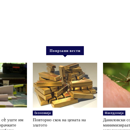
Поврзани вести
Економија
Македонија
 сè уште им
Повторно скок на цената на
Даниловски со
ирачките
златото
минимизираат