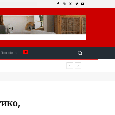
+Повеќе
тико,