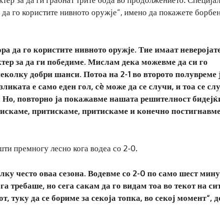
а да го користите нивното оружје“, имено да покажете борбе
ра да го користите нивното оружје. Тие имаат неверојат
тер за да ги победиме. Мислам дека можевме да си го
колку добри шанси. Потоа на 2-1 во второто полувреме 
ликата е само еден гол, сè може да се случи, и тоа се сл
. Но, повторно ја покажавме нашата решителност бидејќ
искаме, притискаме, притискаме и конечно постигнавме
шти премногу лесно кога водеа со 2-0.
олку често оваа сезона. Водевме со 2-0 по само шест мину
а требаше, но сега сакам да го видам тоа во текот на си
, туку да се бориме за секоја топка, во секој момент“, 