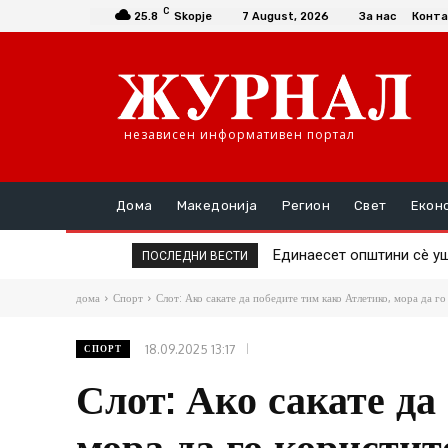
C
25.8
Skopje
7 August, 2026
За нас
Конта
независен информативен портал
Дома
Македонија
Регион
Свет
Екон
Единаесет општини сè уште
Повторно скок на цената
ПОСЛЕДНИ ВЕСТИ
дома
Спорт
Слот: Ако сакате да победите тим како Атлетико, мора да го 
18.09.2025 13:17
СПОРТ
Слот: Ако сакате да
мора да го користит