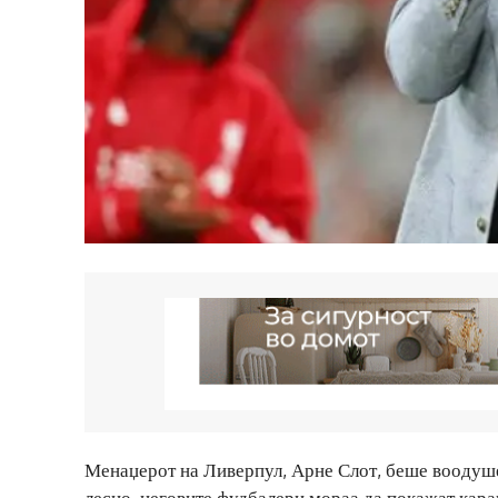
Менаџерот на Ливерпул, Арне Слот, беше воодуше
лесно, неговите фудбалери мораа да покажат кара