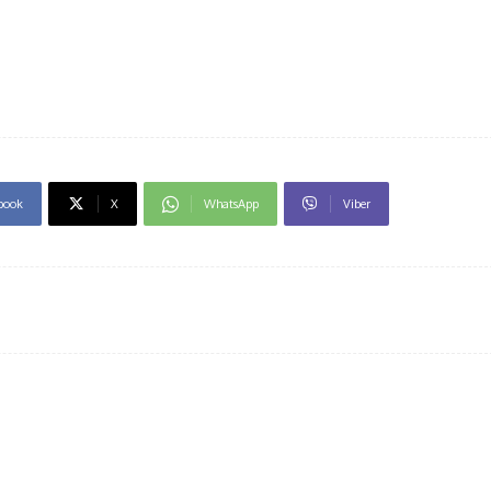
book
X
WhatsApp
Viber