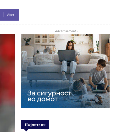
Viber
- Advertisement -
Најчитани