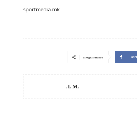
sportmedia.mk
Face
споделување
Л. М.