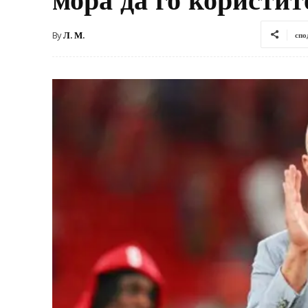
By
Л. М.
спо