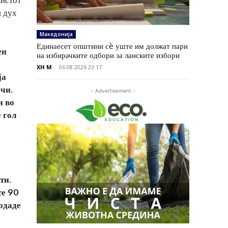
н дух
Македонија
Единаесет општини сè уште им должат пари
ен
на избирачките одбори за ланските избори
XH M
-
06.08.2026 23:17
ја
учи.
- Advertisement -
и во
 гол
ти.
те 90
додаде