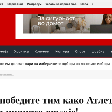
кт
Маркетинг
Импресум
Услови за користење
Мапа
омија
Хроника
Колумни
Култура
Спорт
Шоубиз
 им должат пари на избирачките одбори за ланските избори
 на златото
користите...
 победите тим како Атле
е нивното оружје!