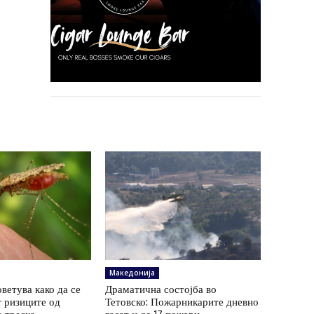
Македонија
ветува како да се
Драматична состојба во
 ризиците од
Тетовско: Пожарникарите дневно