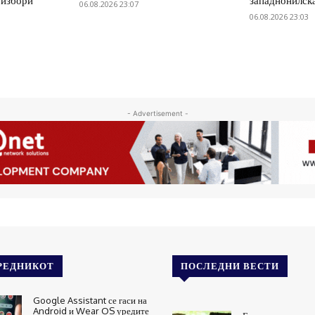
 избори
западнонилск
06.08.2026 23:07
06.08.2026 23:03
- Advertisement -
РЕДНИКОТ
ПОСЛЕДНИ ВЕСТИ
Google Assistant се гаси на
Android и Wear OS уредите