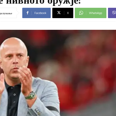
Facebook
X
WhatsApp
делување