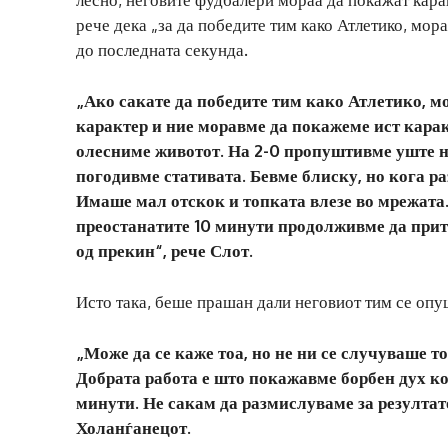
рече дека „за да победите тим како Атлетико, мор
до последната секунда.
„Ако сакате да победите тим како Атлетико, мо
карактер и ние моравме да покажеме ист карак
олесниме животот. На 2-0 пропуштивме уште не
погодивме стативата. Бевме блиску, но кога раз
Имаше мал отскок и топката влезе во мрежата
преостанатите 10 минути продолживме да прит
од прекин“, рече Слот.
Исто така, беше прашан дали неговиот тим се опу
„Може да се каже тоа, но не ни се случуваше т
Добрата работа е што покажавме борбен дух ког
минути. Не сакам да размислуваме за резултатот
Холанѓанецот.