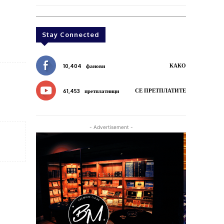
Stay Connected
КАКО
10,404
фанови
СЕ ПРЕТПЛАТИТЕ
61,453
претплатници
- Advertisement -