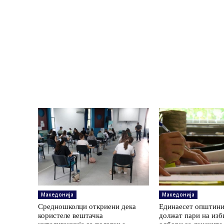
Македонија
Македонија
Средношколци откриени дека
Единаесет општини
користеле вештачка
должат пари на изб