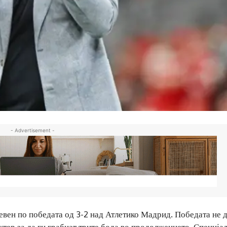
- Advertisement -
вен по победата од 3-2 над Атлетико Мадрид. Победата не 
ктер за да ги грабнат трите бода во продолжението. Специја