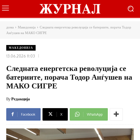
дома
Македонија
Следната енергетска револуција се батериите, порача Тодор
Анѓушев на МАКО СИГРЕ
МАКЕДОНИЈА
13.06.2026 11:03
Следната енергетска револуција се
батериите, порача Тодор Анѓушев на
МАКО СИГРЕ
By
Редакција
Facebook
X
WhatsApp