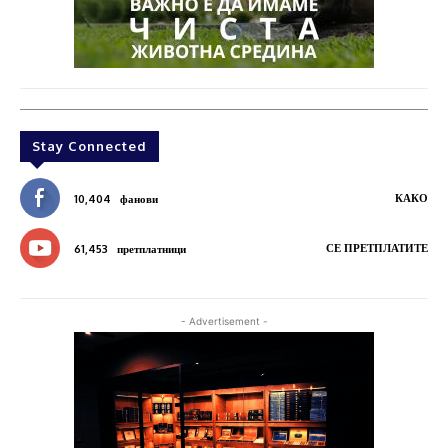
Stay Connected
КАКО
10,404
фанови
СЕ ПРЕТПЛАТИТЕ
61,453
претплатници
- Advertisement -