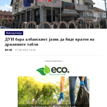
Македонија
ДУИ бара албанскиот јазик да биде вратен на
државните табли
XH M
-
07.08.2026 14:56
- Advertisement -