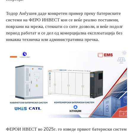
Тодор Анѓушев даде конкретен пример преку батериските
системи на ФЕРО ИНВЕСТ кои се веќе реално поставени,
поврзани на мрежа, стекнати со сите дозволи, и веќе подолг
период работат и се дел од комерцијална експлоатација без
никаква техничка или административна пречка.
ФЕРОИ НВЕСТ во 2025г. го изведе првиот батериски систем