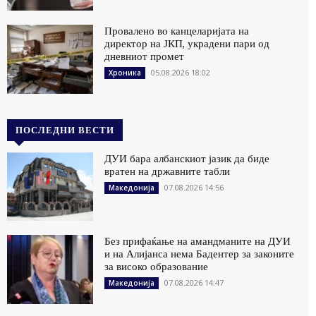
Провалено во канцеларијата на
директор на ЈКП, украдени пари од
дневниот промет
05.08.2026 18:02
Хроника
ПОСЛЕДНИ ВЕСТИ
ДУИ бара албанскиот јазик да биде
вратен на државните табли
07.08.2026 14:56
Македонија
Без прифаќање на амандманите на ДУИ
и на Алијанса нема Бадентер за законите
за високо образование
07.08.2026 14:47
Македонија