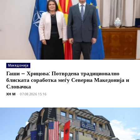
Македонија
Гаши – Хрицова: Потврдена традиционално
блиската соработка меѓу Северна Македонија и
Словачка
XH M
-
07.08.2026 15:16