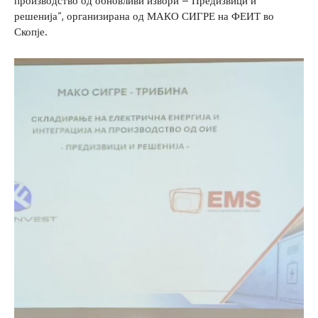
производство од обновливи извори – Предизвици и
решенија“, организирана од МАКО СИГРЕ на ФЕИТ во
Скопје.