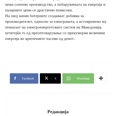
нема сончево производство, а побарувачката на енергија и
пазарните цени се драстично повисоки.
На овој начин батериите создаваат добивка за
производителот, односно за електраната, а истовремено му
помагаат на електроенергетскиот систем на Македонија,
штитејќи го од преоптоварување со прекумерни количини
енергија во критичните часови од денот.
Facebook
X
WhatsApp
Редакција