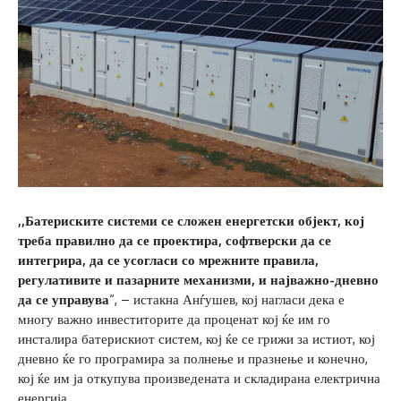
,,Батериските системи се сложен енергетски објект, кој
треба правилно да се проектира, софтверски да се
интегрира, да се усогласи со мрежните правила,
регулативите и пазарните механизми, и најважно-дневно
да се управува
“, – истакна Анѓушев, кој нагласи дека е
многу важно инвеститорите да проценат кој ќе им го
инсталира батерискиот систем, кој ќе се грижи за истиот, кој
дневно ќе го програмира за полнење и празнење и конечно,
кој ќе им ја откупува произведената и складирана електрична
енергија.