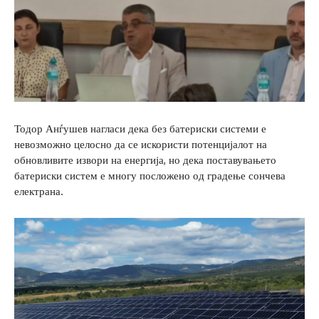
Тодор Анѓушев нагласи дека без батериски системи е
невозможно целосно да се искористи потенцијалот на
обновливите извори на енергија, но дека поставувањето
батериски систем е многу посложено од градење сончева
електрана.