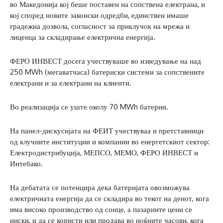
во Македонија кој беше поставен на сопствена електрана, и
кој според новите законски одредби, единствен имаше
градежна дозвола, согласност за приклучок на мрежа и
лиценца за складирање електрична енергија.
ФЕРО ИНВЕСТ досега учествуваше во изведување на над
250 MWh (мегаватчаса) батериски системи за сопствените
електрани и за електрани на клиенти.
Во реализација се уште околу 70 MWh батерии.
На панел-дискусијата на ФЕИТ учествуваа и претставници
од клучните институции и компании во енергетскиот сектор:
Електродистрибуција, МЕПСО, МЕМО, ФЕРО ИНВЕСТ и
Интебако.
На дебатата се потенцира дека батеријата овозможува
електричната енергија да се складира во текот на денот, кога
има високо производство од сонце, а пазарните цени се
ниски, и да се користи или продава во ноќните часови, кога