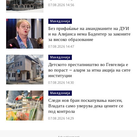
07.08.2026 14:56
Македонија
Без прифаќање на амандманите на ДУИ
и на Алијанса нема Бадентер за законите
за високо образование
07.08.2026 14:47
Македонија
Детското престапништво во Гевгелија е
во пораст – аларм за итна акција на сите
институции
07.08.2026 14:30
Македонија
Следи нов бран поскапувања наесен,
Владата само уверува дека цените се
под контрола
07.08.2026 14:29