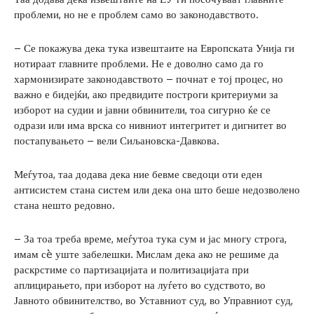
проблеми, но не е проблем само во законодавството.
– Се покажува дека тука извештаите на Европската Унија ги
нотираат главните проблеми. Не е доволно само да го
хармонизирате законодавството – почнат е тој процес, но
важно е бидејќи, ако предвидите построги критериуми за
изборот на судии и јавни обвинители, тоа сигурно ќе се
одрази или има врска со нивниот интегритет и дигнитет во
постапувањето – вели Сиљановска-Давкова.
Меѓутоа, таа додава дека ние бевме сведоци оти еден
антисистем стана систем или дека она што беше недозволено
стана нешто редовно.
– За тоа треба време, меѓутоа тука сум и јас многу строга,
имам сè уште забелешки. Мислам дека ако не решиме да
раскрстиме со партизацијата и политизацијата при
аплицирањето, при изборот на луѓето во судството, во
Јавното обвинителство, во Уставниот суд, во Управниот суд,