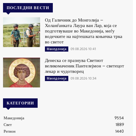
ПОСЛЕДНИ ВЕСТИ
Од Галичник до Монголија –
Холанѓанката Лаура ван Лар, која се
подготвуваше во Македонија, меѓу
водечките на најтешката коњичка трка
во светот
09.08.2026 10:41
Македонија
Денеска се празнува Светиот
великомаченик Пантелејмон – светецот
лекар и чудотворец
09.08.2026 10:34
Македонија
КАТЕГОРИИ
Македонија
9554
Свет
1889
Регион
1440