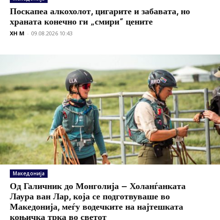
Поскапеа алкохолот, цигарите и забавата, но
храната конечно ги „смири“ цените
XH M
-
09.08.2026 10:43
Македонија
Од Галичник до Монголија – Холанѓанката
Лаура ван Лар, која се подготвуваше во
Македонија, меѓу водечките на најтешката
коњичка трка во светот