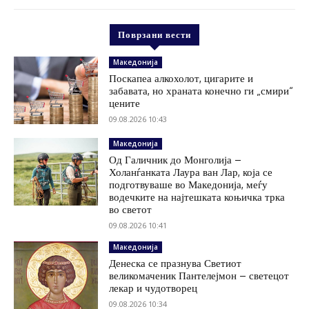
Поврзани вести
Македонија
Поскапеа алкохолот, цигарите и
забавата, но храната конечно ги „смири“
цените
09.08.2026 10:43
Македонија
Од Галичник до Монголија –
Холанѓанката Лаура ван Лар, која се
подготвуваше во Македонија, меѓу
водечките на најтешката коњичка трка
во светот
09.08.2026 10:41
Македонија
Денеска се празнува Светиот
великомаченик Пантелејмон – светецот
лекар и чудотворец
09.08.2026 10:34