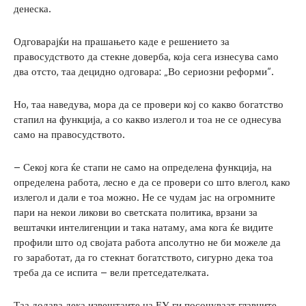
денеска.
Одговарајќи на прашањето каде е решението за
правосудството да стекне доверба, која сега изнесува само
два отсто, таа децидно одговара: „Во сериозни реформи“.
Но, таа наведува, мора да се провери кој со какво богатство
стапил на функција, а со какво излегол и тоа не се однесува
само на правосудството.
– Секој кога ќе стапи не само на определена функција, на
определена работа, лесно е да се провери со што влегол, како
излегол и дали е тоа можно. Не се чудам јас на огромните
пари на некои ликови во светската политика, врзани за
вештачки интелигенции и така натаму, ама кога ќе видите
профили што од својата работа апсолутно не би можеле да
го заработат, да го стекнат богатството, сигурно дека тоа
треба да се испита – вели претседателката.
Таа додава дека извештаите на ЕУ ги посочуваат главните