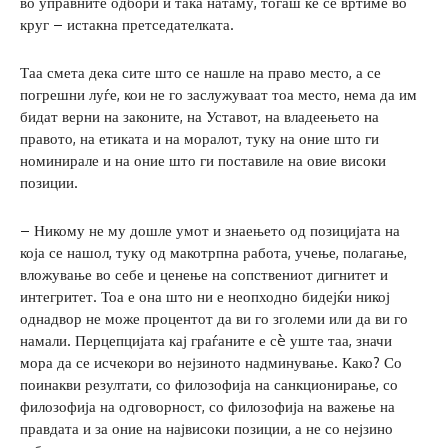
во управните одбори и така натаму, тогаш ќе се вртиме во
круг – истакна претседателката.
Таа смета дека сите што се нашле на право место, а се
погрешни луѓе, кои не го заслужуваат тоа место, нема да им
бидат верни на законите, на Уставот, на владеењето на
правото, на етиката и на моралот, туку на оние што ги
номинирале и на оние што ги поставиле на овие високи
позиции.
– Никому не му дошле умот и знаењето од позицијата на
која се нашол, туку од макотрпна работа, учење, полагање,
вложување во себе и ценење на сопствениот дигнитет и
интегритет. Тоа е она што ни е неопходно бидејќи никој
однадвор не може процентот да ви го зголеми или да ви го
намали. Перцепцијата кај граѓаните е сè уште таа, значи
мора да се исчекори во нејзиното надминување. Како? Со
поинакви резултати, со филозофија на санкционирање, со
филозофија на одговорност, со филозофија на важење на
правдата и за оние на највисоки позиции, а не со нејзино