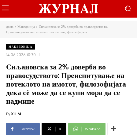
дома
Македонија
Сиљановска за 2% доверба во правосудството:
Преиспитување на потеклото на имотот, филозофијата...
МАКЕДОНИЈА
14.06.2026 10:30
Сиљановска за 2% доверба во
правосудството: Преиспитување на
потеклото на имотот, филозофијата
дека сѐ може да се купи мора да се
надмине
By
XH M
Facebook
X
WhatsApp