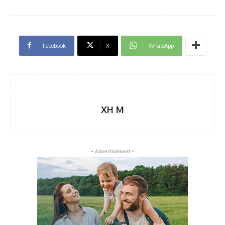
Facebook
X
WhatsApp
XH M
- Advertisement -