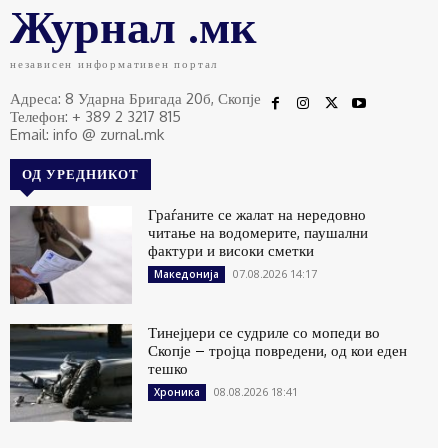
Журнал .мк
независен информативен портал
Адреса: 8 Ударна Бригада 20б, Скопје
Телефон: + 389 2 3217 815
Email: info @ zurnal.mk
ОД УРЕДНИКОТ
Граѓаните се жалат на нередовно
читање на водомерите, паушални
фактури и високи сметки
07.08.2026 14:17
Македонија
Тинејџери се судриле со мопеди во
Скопје – тројца повредени, од кои еден
тешко
08.08.2026 18:41
Хроника