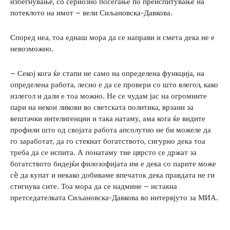
избегнување, со сериозно посегање по преиспитување на
потеклото на имот – вели Сиљановска-Давкова.
Според неа, тоа еднаш мора да се направи и смета дека не е
невозможно.
– Секој кога ќе стапи не само на определена функција, на
определена работа, лесно е да се провери со што влегол, како
излегол и дали е тоа можно. Не се чудам јас на огромните
пари на некои ликови во светската политика, врзани за
вештачки интелигенции и така натаму, ама кога ќе видите
профили што од својата работа апсолутно не би можеле да
го заработат, да го стекнат богатството, сигурно дека тоа
треба да се испита. А понатаму тие цврсто се држат за
богатството бидејќи филозофијата им е дека со парите може
сè да купат и некако добиваме впечаток дека правдата не ги
стигнува сите. Тоа мора да се надмине – истакна
претседателката Сиљановска-Давкова во интервјуто за МИА.