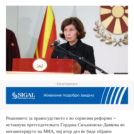
- Advertisement -
Решението за правосудството е во сериозни реформи –
истакнува претседателката Гордана Сиљановска-Давкова во
мегаинтервјуто на МИА, чиј втор дел ќе биде објавен