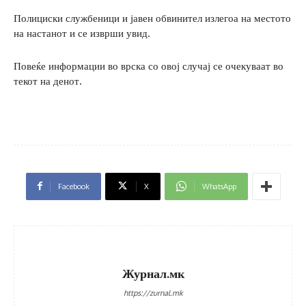
Полициски службеници и јавен обвинител излегоа на местото
на настанот и се изврши увид.
Повеќе информации во врска со овој случај се очекуваат во
текот на денот.
Facebook
X
WhatsApp
Журнал.мк
https://zurnal.mk