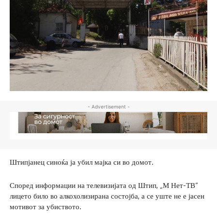
- Advertisement -
Штипјанец синоќа ја убил мајка си во домот.
Според информации на телевизијата од Штип, „М Нет-ТВ“
лицето било во алкохолизирана состојба, а се уште не е јасен
мотивот за убиството.