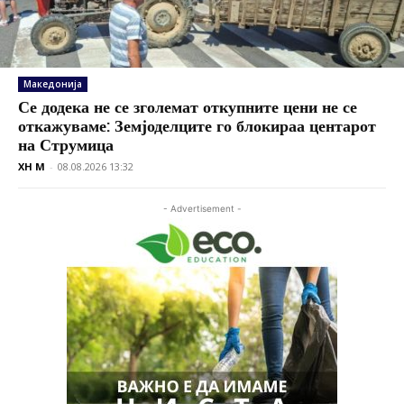
Македонија
Се додека не се зголемат откупните цени не се
откажуваме: Земјоделците го блокираа центарот
на Струмица
XH M
-
08.08.2026 13:32
- Advertisement -