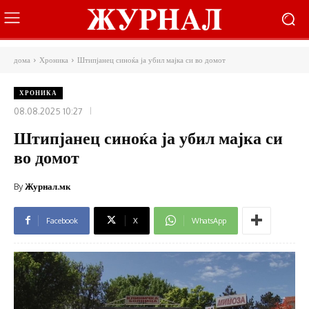
дома
Хроника
Штипјанец синоќа ја убил мајка си во домот
ХРОНИКА
08.08.2025 10:27
Штипјанец синоќа ја убил мајка си
во домот
By
Журнал.мк
Facebook
X
WhatsApp