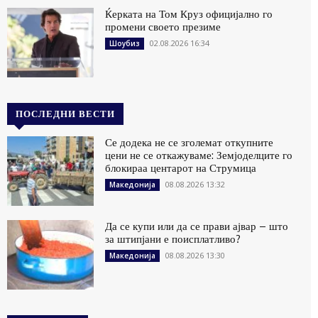
Ќерката на Том Круз официјално го
промени своето презиме
02.08.2026 16:34
Шоубиз
ПОСЛЕДНИ ВЕСТИ
Се додека не се зголемат откупните
цени не се откажуваме: Земјоделците го
блокираа центарот на Струмица
08.08.2026 13:32
Македонија
Да се купи или да се прави ајвар – што
за штипјани е поисплатливо?
08.08.2026 13:30
Македонија