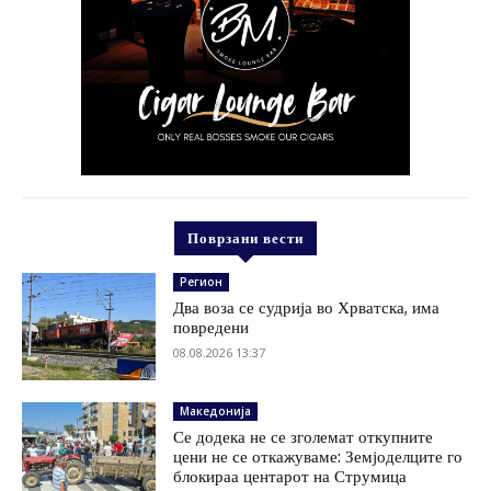
Поврзани вести
Регион
Два воза се судрија во Хрватска, има
повредени
08.08.2026 13:37
Македонија
Се додека не се зголемат откупните
цени не се откажуваме: Земјоделците го
блокираа центарот на Струмица