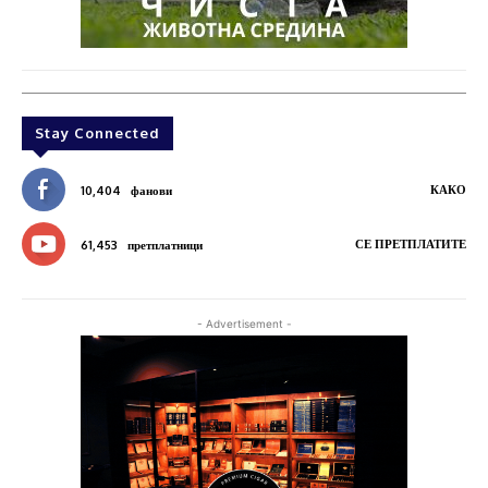
Stay Connected
КАКО
10,404
фанови
СЕ ПРЕТПЛАТИТЕ
61,453
претплатници
- Advertisement -