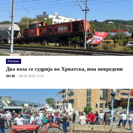
Регион
Два воза се судрија во Хрватска, има повредени
XH M
-
08.08.2026 13:37