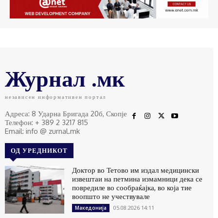
Журнал .мк
независен информативен портал
Адреса: 8 Ударна Бригада 20б, Скопје
Телефон: + 389 2 3217 815
Email: info @ zurnal.mk
ОД УРЕДНИКОТ
Доктор во Тетово им издал медицински
извештаи на петмина измамници дека се
повредиле во сообраќајка, во која тие
воопшто не учествувале
05.08.2026 14:11
Македонија