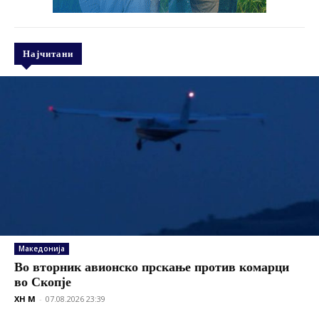
Најчитани
Македонија
Во вторник авионско прскање против комарци
во Скопје
XH M
-
07.08.2026 23:39