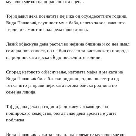
музички ѕвезди на поранешната сцена.
Тој изјавил дека познатата пејачка од осумдесеттите години,
Вида Павловиќ, всушност му е баба, нешто за кое, како што
тврди, и самиот дознал релативно доцна.
Лазиќ објаснува дека растел во нејзина близина и со неа имал
семејна поврзаност, но не бил свесен за вистинската природа
на роднинската врска сè до последните години.
Според неговото објаснување, неговата мајка и мајката на
Вида Павловиќ биле блиски роднини, односно сестри од
тетка, што ја прави пејачката негова блиска роднина по
семејна линија.
Тој додава дека со години ја доживувал како дел од
поширокото семејство, без да знае дека врската е уште
поблиска.
Вида Павловиќ важи за една од најголемите музички ѕвезди