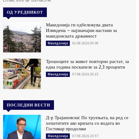
ОД УРЕДНИКОТ
Македонија ги одбележува двата
Илиндена – најзначајни настани за
македонската државност
02.08.2026 09:38
Македонија
Трошоците за живот повторно растат, за
една година поскапеле за 2,3 проценти
07.08.2026 20:23
Македонија
ПОСЛЕДНИ ВЕСТИ
Д-р Трајановски: По труењата, на ред се
хепатитите ако кризата со водата во
Гостивар продолжи
07.08.2026 23:37
Македонија