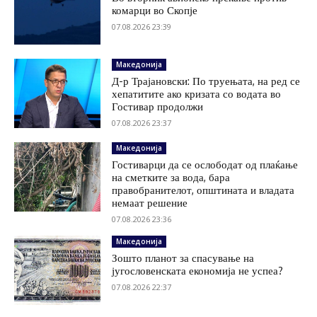
комарци во Скопје
07.08.2026 23:39
Македонија
Д-р Трајановски: По труењата, на ред се
хепатитите ако кризата со водата во
Гостивар продолжи
07.08.2026 23:37
Македонија
Гостиварци да се ослободат од плаќање
на сметките за вода, бара
правобранителот, општината и владата
немаат решение
07.08.2026 23:36
Македонија
Зошто планот за спасување на
југословенската економија не успеа?
07.08.2026 22:37