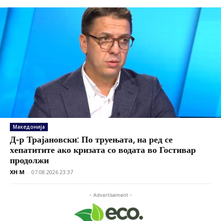
Македонија
Д-р Трајановски: По труењата, на ред се
хепатитите ако кризата со водата во Гостивар
продолжи
XH M
-
07.08.2026 23:37
- Advertisement -