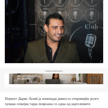
- Advertisement -
Пејачот Дарко Лазиќ ја изненади јавноста откривајќи долго
чувана семејна тајна поврзана со една од најголемите