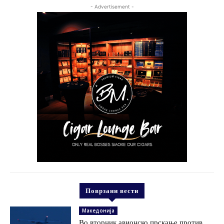
- Advertisement -
Поврзани вести
Македонија
Во вторник авионско прскање против