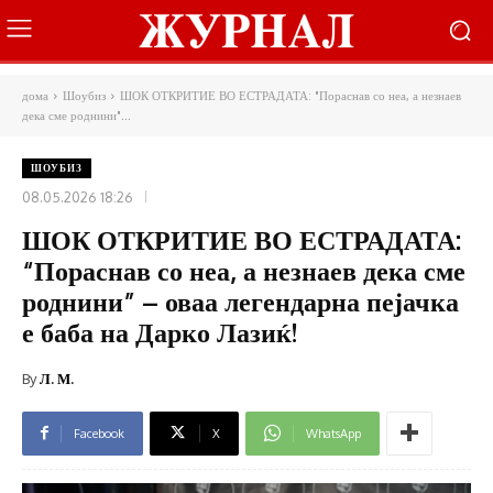
дома
Шоубиз
ШОК ОТКРИТИЕ ВО ЕСТРАДАТА: "Пораснав со неа, а незнаев
дека сме роднини"...
ШОУБИЗ
08.05.2026 18:26
ШОК ОТКРИТИЕ ВО ЕСТРАДАТА:
“Пораснав со неа, а незнаев дека сме
роднини” – оваа легендарна пејачка
е баба на Дарко Лазиќ!
By
Л. М.
Facebook
X
WhatsApp