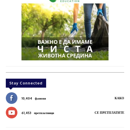
Stay Connected
КАКО
10,404
фанови
СЕ ПРЕТПЛАТИТЕ
61,453
претплатници