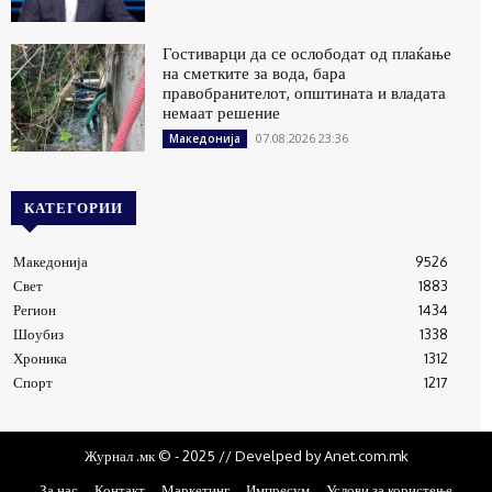
Гостиварци да се ослободат од плаќање
на сметките за вода, бара
правобранителот, општината и владата
немаат решение
07.08.2026 23:36
Македонија
КАТЕГОРИИ
Македонија
9526
Свет
1883
Регион
1434
Шоубиз
1338
Хроника
1312
Спорт
1217
Журнал .мк © - 2025 // Develped by Anet.com.mk
За нас
Контакт
Маркетинг
Импресум
Услови за користење