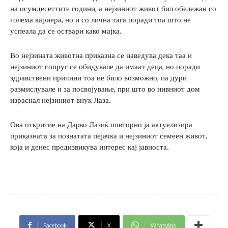
на осумдесеттите години, а нејзиниот живот бил обележан со
голема кариера, но и со лична тага поради тоа што не
успеала да се оствари како мајка.
Во нејзината животна приказна се наведува дека таа и
нејзиниот сопруг се обидувале да имаат деца, но поради
здравствени причини тоа не било возможно, па дури
размислувале и за посвојување, при што во нивниот дом
израснал нејзиниот внук Лаза.
Ова откритие на Дарко Лазиќ повторно ја актуелизира
приказната за познатата пејачка и нејзиниот семеен живот,
која и денес предизвикува интерес кај јавноста.
Facebook
X
WhatsApp