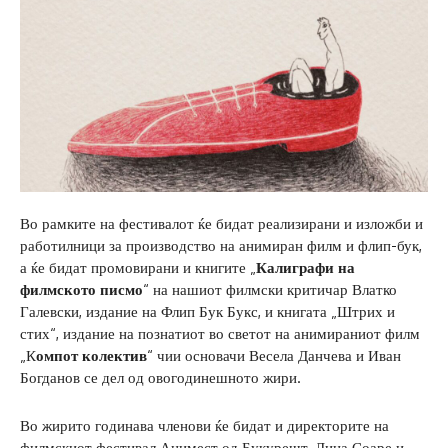
Во рамките на фестивалот ќе бидат реализирани и изложби и
работилници за производство на анимиран филм и флип-бук,
а ќе бидат промовирани и книгите „
Калиграфи на
филмското писмо
“ на нашиот филмски критичар Влатко
Галевски, издание на Флип Бук Букс, и книгата „Штрих и
стих“, издание на познатиот во светот на анимираниот филм
„К
омпот колектив
“ чии основачи Весела Данчева и Иван
Богданов се дел од овогодинешното жири.
Во жирито годинава членови ќе бидат и директорите на
филмскиот фестивал Анимест од Букурешт, Лиџа Соаре и