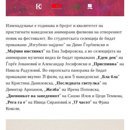
Изненадување е годинава и бројот и квалитетот на
пристигнати македонски анимирани филмови на отворениот
повик на фестивалот. Во студентската селекција ќе бидат
прикажани „Изгубено-најдено“ на Диме Ѓорѓиевски и
„
Мајчин инстинкт
“ на Ема Зафировска, а во селекцијата на
анимирани музички видеа ќе бидат прикажани „
Еден ден
“ на
Ѓорѓе Јовановиќ и Александар Јосифовски и „
Приспивна
“ на
Никола Радуловиќ. Во европската панорама ќе бидат
прикажани вкупно 31 филм, од кои 5 македонски: „
Бла бла
“
на Кристина Даниловска, „
Последната светулка
“ на
Димитар Аризанов, „
Желба
“ на Ирена Поповска,
„
Дневникот на заведениот
“ на Сашко Илов и Цеци Темкова,
„
Рега га е
“ на Ивица Сирановиќ и „
17 часот
“ на Фјака
Коколи.