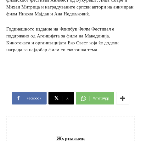
Михаи Митрица и наградуваните српски автори на анимиран
филм Никола Мајдак и Ана Недељковиќ.
Годинешното издание на Флипбук Филм Фестивал е
поддржано од Агенцијата за филм на Македонија,
Кинотеката и организацијата Еко Свест која ќе додели
награда за најдобар филм со еколошка тема.
Facebook
X
WhatsApp
Журнал.мк