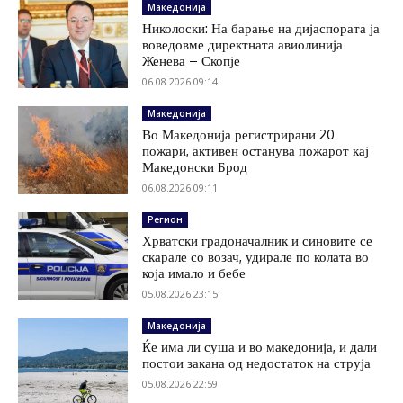
Македонија
Николоски: На барање на дијаспората ја
воведовме директната авиолинија
Женева – Скопје
06.08.2026 09:14
Македонија
Во Македонија регистрирани 20
пожари, активен останува пожарот кај
Македонски Брод
06.08.2026 09:11
Регион
Хрватски градоначалник и синовите се
скарале со возач, удирале по колата во
која имало и бебе
05.08.2026 23:15
Македонија
Ќе има ли суша и во македонија, и дали
постои закана од недостаток на струја
05.08.2026 22:59