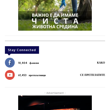
Stay Connected
КАКО
10,404
фанови
СЕ ПРЕТПЛАТИТЕ
61,453
претплатници
- Advertisement -