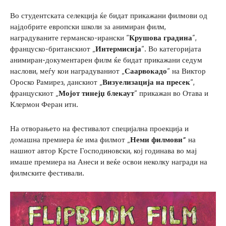
Во студентската селекција ќе бидат прикажани филмови од
најдобрите европски школи за анимиран филм,
наградуваните германско-ирански “
Крушова градина
”,
француско-британскиот „
Интермисија
“. Во категоријата
анимиран-документарен филм ќе бидат прикажани седум
наслови, меѓу кои наградуваниот „
Саарвокадо
“ на Виктор
Ороско Рамирез, данскиот „
Визуелизација на пресек
“,
францускиот „
Мојот тинејџ блекаут
“ прикажан во Отава и
Клермон Феран итн.
На отворањето на фестивалот специјална проекција и
домашна премиера ќе има филмот „
Неми филмови“
на
нашиот автор Крсте Господиновски, кој годинава во мај
имаше премиера на Анеси и веќе освои неколку награди на
филмските фестивали.