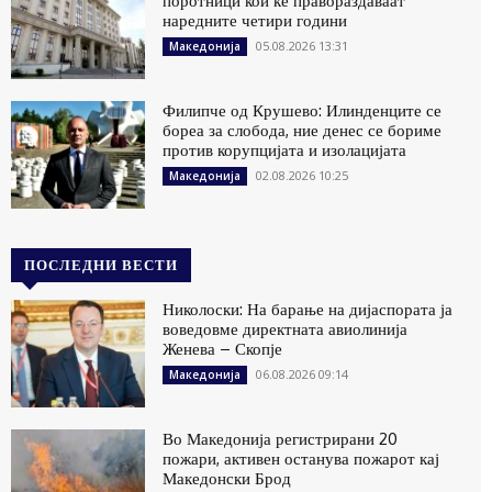
поротници кои ќе правораздаваат
наредните четири години
05.08.2026 13:31
Македонија
Филипче од Крушево: Илинденците се
бореа за слобода, ние денес се бориме
против корупцијата и изолацијата
02.08.2026 10:25
Македонија
ПОСЛЕДНИ ВЕСТИ
Николоски: На барање на дијаспората ја
воведовме директната авиолинија
Женева – Скопје
06.08.2026 09:14
Македонија
Во Македонија регистрирани 20
пожари, активен останува пожарот кај
Македонски Брод