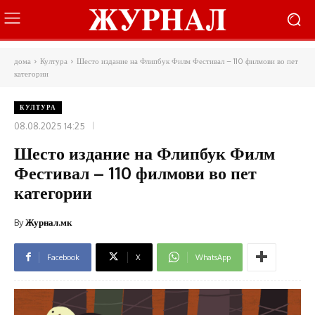
дома
Култура
Шесто издание на Флипбук Филм Фестивал – 110 филмови во пет
категории
КУЛТУРА
08.08.2025 14:25
Шесто издание на Флипбук Филм
Фестивал – 110 филмови во пет
категории
By
Журнал.мк
Facebook
X
WhatsApp