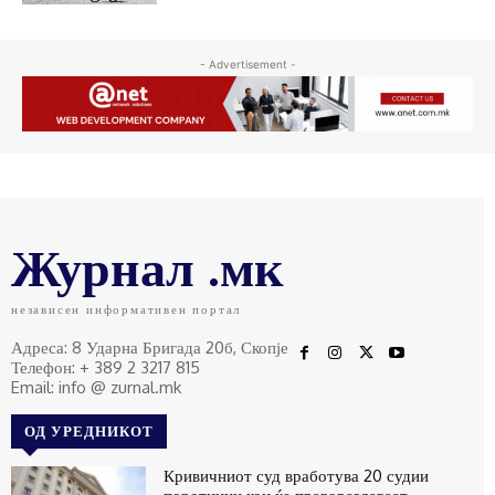
- Advertisement -
Журнал .мк
независен информативен портал
Адреса: 8 Ударна Бригада 20б, Скопје
Телефон: + 389 2 3217 815
Email: info @ zurnal.mk
ОД УРЕДНИКОТ
Кривичниот суд вработува 20 судии