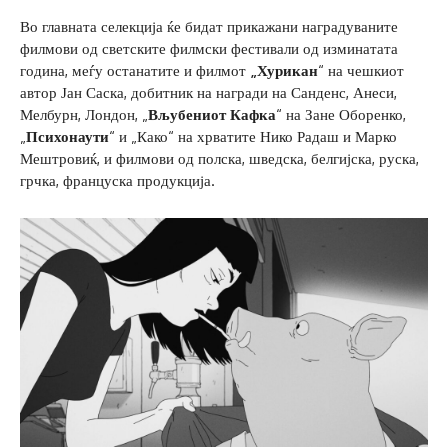
Во главната селекција ќе бидат прикажани наградуваните
филмови од светските филмски фестивали од изминатата
година, меѓу останатите и филмот
„Хурикан
“ на чешкиот
автор Јан Саска, добитник на награди на Санденс, Анеси,
Мелбурн, Лондон, „
Вљубениот Кафка
“ на Зане Оборенко,
„
Психонаути
“ и „Како“ на хрватите Нико Радаш и Марко
Мештровиќ, и филмови од полска, шведска, белгијска, руска,
грчка, француска продукција.