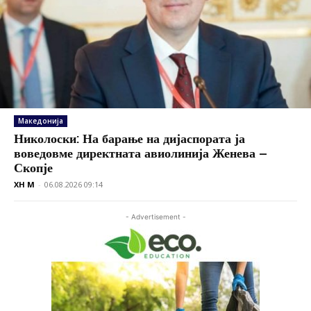
Македонија
Николоски: На барање на дијаспората ја
воведовме директната авиолинија Женева –
Скопје
XH M
-
06.08.2026 09:14
- Advertisement -