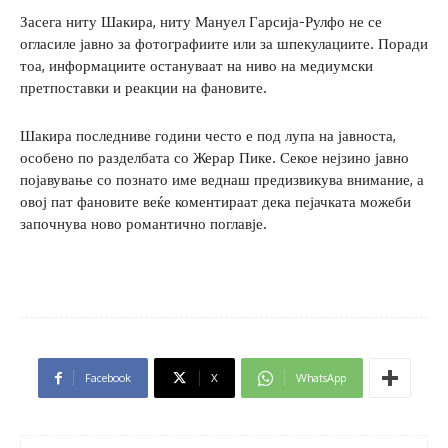
Засега ниту Шакира, ниту Мануел Гарсија-Рулфо не се
огласиле јавно за фотографиите или за шпекулациите. Поради
тоа, информациите остануваат на ниво на медиумски
претпоставки и реакции на фановите.
Шакира последниве години често е под лупа на јавноста,
особено по разделбата со Жерар Пике. Секое нејзино јавно
појавување со познато име веднаш предизвикува внимание, а
овој пат фановите веќе коментираат дека пејачката можеби
започнува ново романтично поглавје.
Facebook
X
WhatsApp