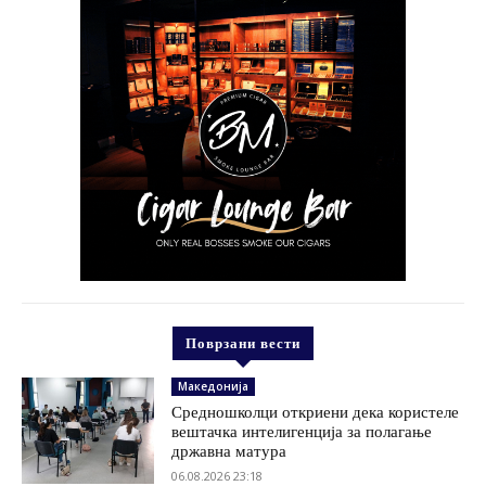
Поврзани вести
Македонија
Средношколци откриени дека користеле
вештачка интелигенција за полагање
државна матура
06.08.2026 23:18