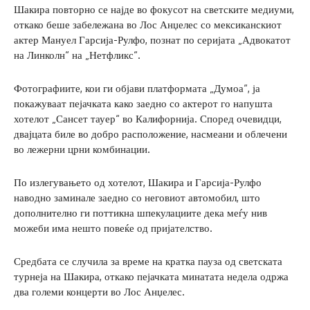
Шакира повторно се најде во фокусот на светските медиуми,
откако беше забележана во Лос Анџелес со мексиканскиот
актер Мануел Гарсија-Рулфо, познат по серијата „Адвокатот
на Линколн“ на „Нетфликс“.
Фотографиите, кои ги објави платформата „Думоа“, ја
покажуваат пејачката како заедно со актерот го напушта
хотелот „Сансет тауер“ во Калифорнија. Според очевидци,
двајцата биле во добро расположение, насмеани и облечени
во лежерни црни комбинации.
По излегувањето од хотелот, Шакира и Гарсија-Рулфо
наводно заминале заедно со неговиот автомобил, што
дополнително ги поттикна шпекулациите дека меѓу нив
можеби има нешто повеќе од пријателство.
Средбата се случила за време на кратка пауза од светската
турнеја на Шакира, откако пејачката минатата недела одржа
два големи концерти во Лос Анџелес.