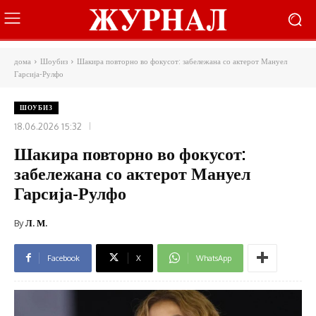
дома
Шоубиз
Шакира повторно во фокусот: забележана со актерот Мануел
Гарсија-Рулфо
ШОУБИЗ
18.06.2026 15:32
Шакира повторно во фокусот:
забележана со актерот Мануел
Гарсија-Рулфо
By
Л. М.
Facebook
X
WhatsApp