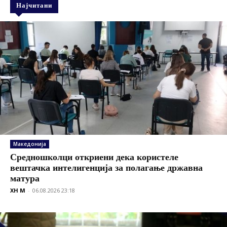
Најчитани
Македонија
Средношколци откриени дека користеле
вештачка интелигенција за полагање државна
матура
XH M
-
06.08.2026 23:18