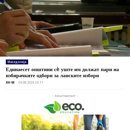
Македонија
Единаесет општини сè уште им должат пари на
избирачките одбори за ланските избори
XH M
-
06.08.2026 23:17
- Advertisement -