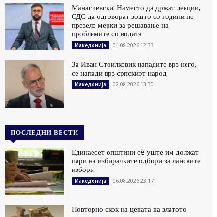
Манасиевски: Наместо да држат лекции,
СДС да одговорат зошто со години не
презеле мерки за решавање на
проблемите со водата
04.08.2026 12:33
Македонија
За Иван Стоилковиќ нападите врз него,
се напади врз српскиот народ
02.08.2026 13:30
Македонија
ПОСЛЕДНИ ВЕСТИ
Единаесет општини сè уште им должат
пари на избирачките одбори за ланските
избори
06.08.2026 23:17
Македонија
Повторно скок на цената на златото