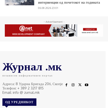
интервенции од почетокот на годината
06.08.2026 23:01
- Advertisement -
Журнал .мк
независен информативен портал
Адреса: 8 Ударна Бригада 20б, Скопје
Телефон: + 389 2 3217 815
Email: info @ zurnal.mk
ОД УРЕДНИКОТ