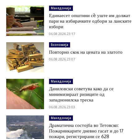
Македонија
Единаесет општини сè уште им должат
пари на избирачките одбори за ланските
избори
06.08.2026 23:17
Економија
Повторно скок на цената на златото
06.08.2026 23:07
Македонија
Даниловски советува како да се
минимизираат ризиците од
западнонилска треска
06.08.2026 23:03
Македонија
Драматична состојба во Тетовско:
Пожарникарите дневно гасат и до 17
пожари, регистрирани се 628