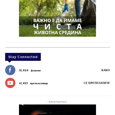
Stay Connected
КАКО
10,404
фанови
СЕ ПРЕТПЛАТИТЕ
61,453
претплатници
- Advertisement -