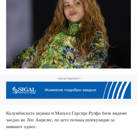
- Advertisement -
Колумбиската пејачка и Мануел Гарсија-Рулфо биле видени
заедно во Лос Анџелес, по што почнаа шпекулации за
нивниот однос.