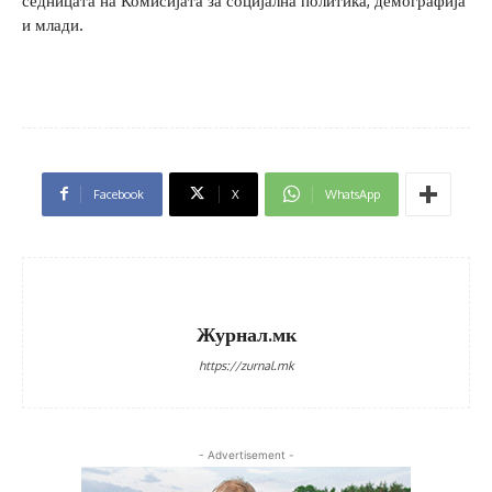
седницата на Комисијата за социјална политика, демографија
и млади.
Facebook
X
WhatsApp
Журнал.мк
https://zurnal.mk
- Advertisement -