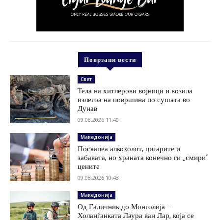
Поврзани вести
Свет
Тела на хитлерови војници и возила
излегоа на површина по сушата во
Дунав
09.08.2026 11:40
Македонија
Поскапеа алкохолот, цигарите и
забавата, но храната конечно ги „смири“
цените
09.08.2026 10:43
Македонија
Од Галичник до Монголија –
Холанѓанката Лаура ван Лар, која се