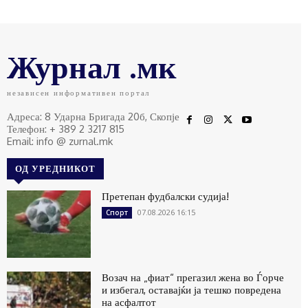
Журнал .мк
независен информативен портал
Адреса: 8 Ударна Бригада 20б, Скопје
Телефон: + 389 2 3217 815
Email: info @ zurnal.mk
ОД УРЕДНИКОТ
Претепан фудбалски судија!
07.08.2026 16:15
Спорт
Возач на „фиат“ прегазил жена во Ѓорче
и избегал, оставајќи ја тешко повредена
на асфалтот