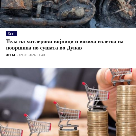
Свет
Тела на хитлерови војници и возила излегоа на
површина по сушата во Дунав
XH M
-
09.08.2026 11:40