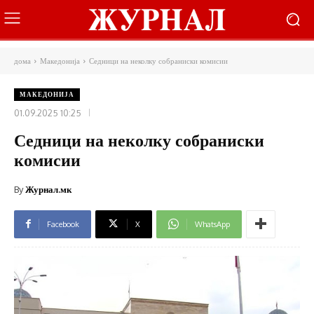
дома
Македонија
Седници на неколку собраниски комисии
МАКЕДОНИЈА
01.09.2025 10:25
Седници на неколку собраниски
комисии
By
Журнал.мк
Facebook
X
WhatsApp