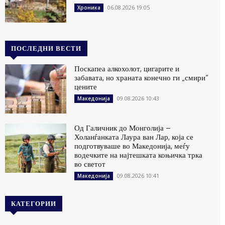
06.08.2026 19:05
Хроника
ПОСЛЕДНИ ВЕСТИ
Поскапеа алкохолот, цигарите и
забавата, но храната конечно ги „смири“
цените
09.08.2026 10:43
Македонија
Од Галичник до Монголија –
Холанѓанката Лаура ван Лар, која се
подготвуваше во Македонија, меѓу
водечките на најтешката коњичка трка
во светот
09.08.2026 10:41
Македонија
КАТЕГОРИИ