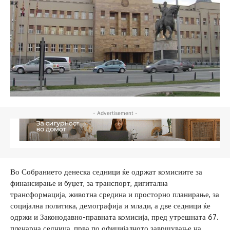
- Advertisement -
Во Собранието денеска седници ќе одржат комисиите за
финансирање и буџет, за транспорт, дигитална
трансформација, животна средина и просторно планирање, за
социјална политика, демографија и млади, а две седници ќе
одржи и Законодавно-правната комисија, пред утрешната 67.
пленарна седница, прва по официјалното завршување на