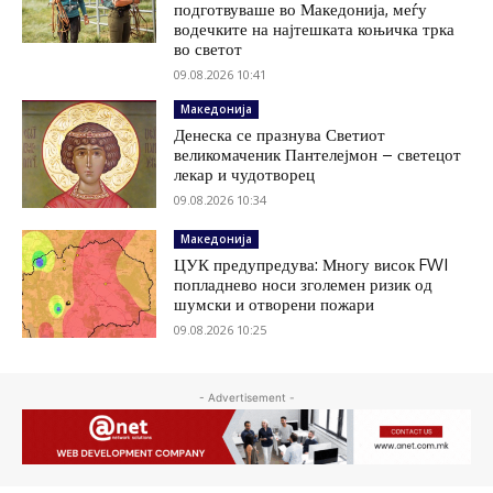
подготвуваше во Македонија, меѓу
водечките на најтешката коњичка трка
во светот
09.08.2026 10:41
Македонија
Денеска се празнува Светиот
великомаченик Пантелејмон – светецот
лекар и чудотворец
09.08.2026 10:34
Македонија
ЦУК предупредува: Многу висок FWI
попладнево носи зголемен ризик од
шумски и отворени пожари
09.08.2026 10:25
- Advertisement -