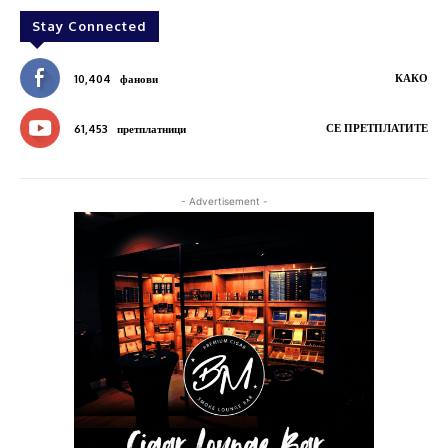
Stay Connected
КАКО
10,404
фанови
СЕ ПРЕТПЛАТИТЕ
61,453
претплатници
- Advertisement -