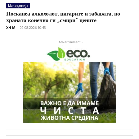
Македонија
Поскапеа алкохолот, цигарите и забавата, но
храната конечно ги „смири“ цените
XH M
-
09.08.2026 10:43
- Advertisement -