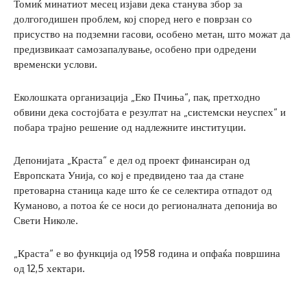
Томиќ минатиот месец изјави дека станува збор за
долгогодишен проблем, кој според него е поврзан со
присуство на подземни гасови, особено метан, што можат да
предизвикаат самозапалување, особено при одредени
временски услови.
Еколошката организација „Еко Пчиња“, пак, претходно
обвини дека состојбата е резултат на „системски неуспех“ и
побара трајно решение од надлежните институции.
Депонијата „Краста“ е дел од проект финансиран од
Европската Унија, со кој е предвидено таа да стане
претоварна станица каде што ќе се селектира отпадот од
Куманово, а потоа ќе се носи до регионалната депонија во
Свети Николе.
„Краста“ е во функција од 1958 година и опфаќа површина
од 12,5 хектари.