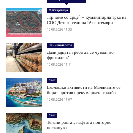
Македонија
„Трчаме со срце“ – хуманитарна трка на
СОС Детско село на 19 септември
10.08.2026 11:35
Занимливости
Дали јајцата треба да се чуваат во
фрижидер?
10.08.2026 11:11
Свет
Еколошки активисти на Малдивите се
борат против прекумерната градба
10.08.2026 11:07
Свет
Тензии растат, нафтата повторно
поскапува