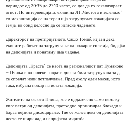
периодот од 20:35 до 23:10 часот, со цел да го локализираат
огнот. По интервенцијата, екипи на ЈП „Чистота и зеленило“
со механизација се на терен и ја затрупуваат локацијата со
земја, во обид целосно да се изгасне чадењето.
Директорот на претпријатието, Сашо Томиќ, изјави дека
екипите работат на затрупување на пожарот со земја, бидејќи
на депонијата и понатаму има чадење.
Депонијата „Краста“ се наоѓа на регионалниот пат Куманово
– Пчиња и во повеќе наврати досега била затрупувана за да
се спречат нови потпалувања. Пред околу еден месец, исто
така, избувна пожар на истата локација.
Жителите на селото Пчиња, кое е оддалечено само неколку
километри од депонијата, претходно организираа блокади и
бараа нејзино дислоцирање. Тие се жалеа дека од депонијата
често се шири чад и непријатна миризба.