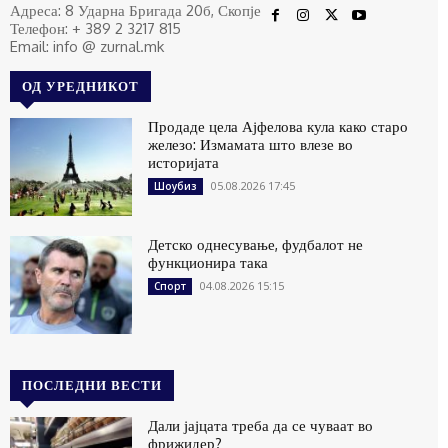
Адреса: 8 Ударна Бригада 20б, Скопје
Телефон: + 389 2 3217 815
Email: info @ zurnal.mk
ОД УРЕДНИКОТ
Продаде цела Ајфелова кула како старо
железо: Измамата што влезе во
историјата
05.08.2026 17:45
Шоубиз
Детско однесување, фудбалот не
функционира така
04.08.2026 15:15
Спорт
ПОСЛЕДНИ ВЕСТИ
Дали јајцата треба да се чуваат во
фрижидер?