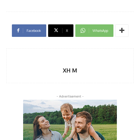
Facebook
X
WhatsApp
XH M
- Advertisement -