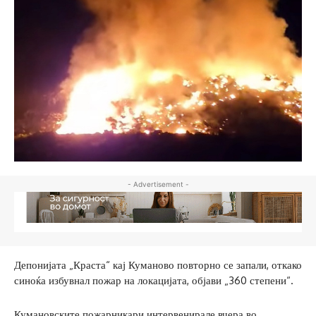
- Advertisement -
Депонијата „Краста“ кај Куманово повторно се запали, откако
синоќа избувнал пожар на локацијата, објави „360 степени“.
Кумановските пожарникари интервенирале вчера во