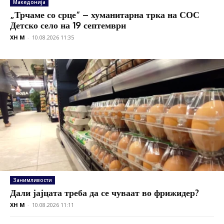
Македонија
„Трчаме со срце“ – хуманитарна трка на СОС
Детско село на 19 септември
XH M
-
10.08.2026 11:35
Занимливости
Дали јајцата треба да се чуваат во фрижидер?
XH M
-
10.08.2026 11:11