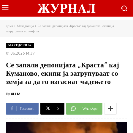
дома
Македонија
Се запали депонијата „Краста“ кај Куманово, екипи ја
затрупуваат со земја за...
МАКЕДОНИЈА
01.06.2026 14:39
Се запали депонијата „Краста“ кај
Куманово, екипи ја затрупуваат со
земја за да го изгаснат чадењето
By
XH M
Facebook
X
WhatsApp