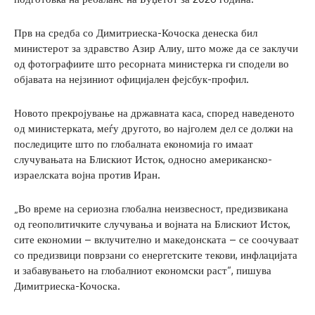
Прв на средба со Димитриеска-Кочоска денеска бил
министерот за здравство Азир Алиу, што може да се заклучи
од фотографиите што ресорната министерка ги сподели во
објавата на нејзиниот официјален фејсбук-профил.
Новото прекројување на државната каса, според наведеното
од министерката, меѓу другото, во најголем дел се должи на
последиците што по глобалната економија го имаат
случувањата на Блискиот Исток, односно американско-
израелската војна против Иран.
„Во време на сериозна глобална неизвесност, предизвикана
од геополитичките случувања и војната на Блискиот Исток,
сите економии – вклучително и македонската – се соочуваат
со предизвици поврзани со енергетските текови, инфлацијата
и забавувањето на глобалниот економски раст“, пишува
Димитриеска-Кочоска.