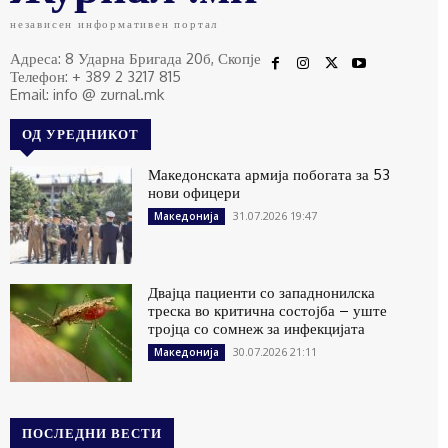
независен информативен портал
Адреса: 8 Ударна Бригада 20б, Скопје
Телефон: + 389 2 3217 815
Email: info @ zurnal.mk
ОД УРЕДНИКОТ
Македонската армија побогата за 53
нови офицери
31.07.2026 19:47
Македонија
Двајца пациенти со западнонилска
треска во критична состојба – уште
тројца со сомнеж за инфекцијата
30.07.2026 21:11
Македонија
ПОСЛЕДНИ ВЕСТИ