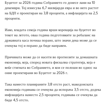
Буџетот за 2026 година Собранието го донесе лани на 10
декември. Тој изнесува 6,7 милијарди евра и во него растот
на БДП е проектиран на 3,8 проценти, а инфлацијата на 2,5
проценти.
Иако, владата секоја година врши корекција на буџетот во
текот на летото, оваа година подготовките за ребаланс на
државната каса почнаа порано, што значи дека може да се
очекува тој и порано да биде направен.
Причината може да се насети во прогнозите за домашната
економија, која, според новата фискална стратегија, која е
веќе стигната во Собранието, и кои се полоши во однос на
оние проектирани во Буџетот за 2026 г.
Така наместо планираните 3,8 отсто раст, македонската
економија годинава се очекува да испорача 3,5 отсто, додека
инфлацијата наместо 2,5 проценти, годинава се очекува да
биде 4,5 отсто.