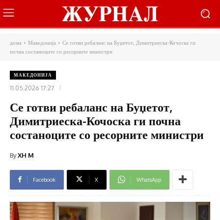
дома
Македонија
Се готви ребаланс на Буџетот, Димитриеска-Кочоска ги
почна состаноците со ресорните министри
МАКЕДОНИЈА
11.05.2026 17:27
Се готви ребаланс на Буџетот,
Димитриеска-Кочоска ги почна
состаноците со ресорните министри
By
XH M
Facebook
X
WhatsApp