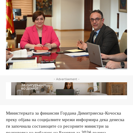
- Advertisement -
Министерката за финансии Гордана Димитриеска-Кочоска
преку објава на социјалните мрежи информира дека денеска
ги започнала состаноците со ресорните министри за
подготовка на ребаланс на Буџетот за 2026 година.