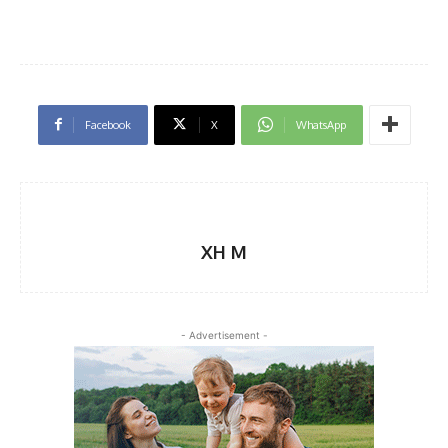
Facebook
X
WhatsApp
XH M
- Advertisement -