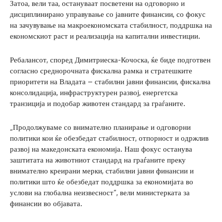
Затоа, вели таа, остануваат посветени на одговорно и
дисциплинирано управување со јавните финансии, со фокус
на зачувување на макроекономската стабилност, поддршка на
економскиот раст и реализација на капитални инвестиции.
Ребалансот, според Димитриеска-Кочоска, ќе биде подготвен
согласно среднорочната фискална рамка и стратешките
приоритети на Владата – стабилни јавни финансии, фискална
консолидација, инфраструктурен развој, енергетска
транзиција и подобар животен стандард за граѓаните.
„Продолжуваме со внимателно планирање и одговорни
политики кои ќе обезбедат стабилност, отпорност и одржлив
развој на македонската економија. Наш фокус останува
заштитата на животниот стандард на граѓаните преку
внимателно креирани мерки, стабилни јавни финансии и
политики што ќе обезбедат поддршка за економијата во
услови на глобална неизвесност“, вели министерката за
финансии во објавата.