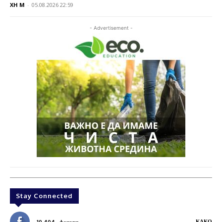
XH M
-
05.08.2026 22:59
- Advertisement -
Stay Connected
КАКО
10,404
фанови