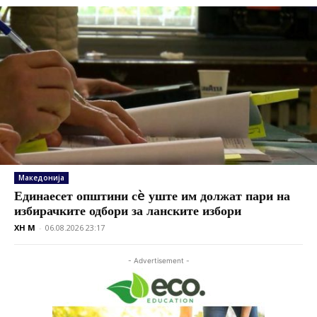
Македонија
Единаесет општини сè уште им должат пари на
избирачките одбори за ланските избори
XH M
-
06.08.2026 23:17
- Advertisement -