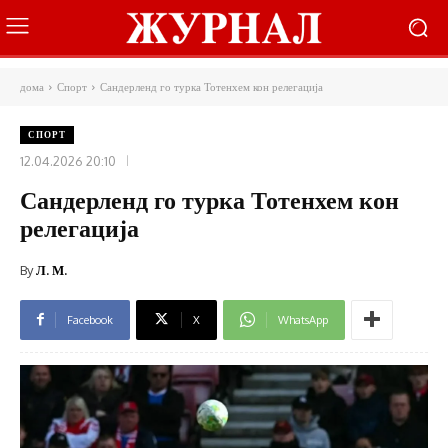
дома
Спорт
Сандерленд го турка Тотенхем кон релегација
СПОРТ
12.04.2026 20:10
Сандерленд го турка Тотенхем кон
релегација
By
Л. М.
Facebook
X
WhatsApp