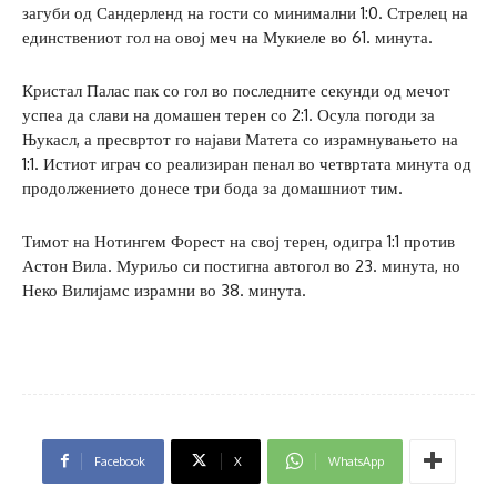
загуби од Сандерленд на гости со минимални 1:0. Стрелец на
единствениот гол на овој меч на Мукиеле во 61. минута.
Кристал Палас пак со гол во последните секунди од мечот
успеа да слави на домашен терен со 2:1. Осула погоди за
Њукасл, а пресвртот го најави Матета со израмнувањето на
1:1. Истиот играч со реализиран пенал во четвртата минута од
продолжението донесе три бода за домашниот тим.
Тимот на Нотингем Форест на свој терен, одигра 1:1 против
Астон Вила. Муриљо си постигна автогол во 23. минута, но
Неко Вилијамс израмни во 38. минута.
Facebook
X
WhatsApp