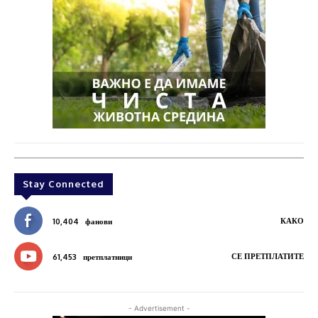
Stay Connected
КАКО
10,404
фанови
СЕ ПРЕТПЛАТИТЕ
61,453
претплатници
- Advertisement -