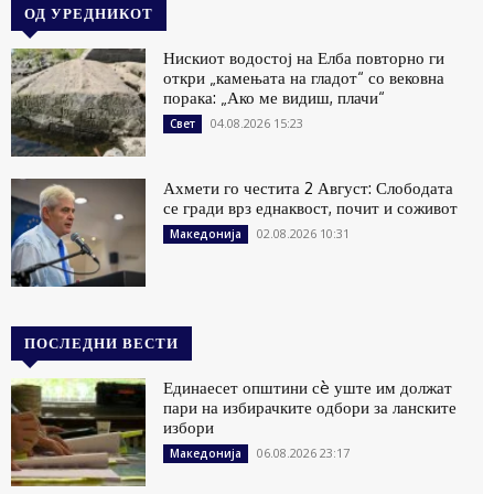
ОД УРЕДНИКОТ
Нискиот водостој на Елба повторно ги
откри „камењата на гладот“ со вековна
порака: „Ако ме видиш, плачи“
04.08.2026 15:23
Свет
Ахмети го честита 2 Август: Слободата
се гради врз еднаквост, почит и соживот
02.08.2026 10:31
Македонија
ПОСЛЕДНИ ВЕСТИ
Единаесет општини сè уште им должат
пари на избирачките одбори за ланските
избори
06.08.2026 23:17
Македонија