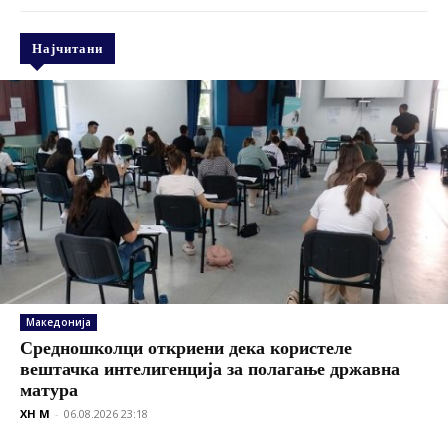
Најчитани
Македонија
Средношколци откриени дека користеле
вештачка интелигенција за полагање државна
матура
XH M
-
06.08.2026 23:18