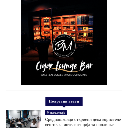
Поврзани вести
Македонија
Средношколци откриени дека користеле
вештачка интелигенција за полагање