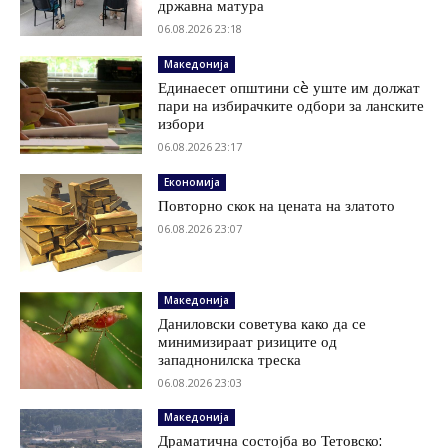
државна матура
06.08.2026 23:18
Македонија
Единаесет општини сè уште им должат
пари на избирачките одбори за ланските
избори
06.08.2026 23:17
Економија
Повторно скок на цената на златото
06.08.2026 23:07
Македонија
Даниловски советува како да се
минимизираат ризиците од
западнонилска треска
06.08.2026 23:03
Македонија
Драматична состојба во Тетовско: