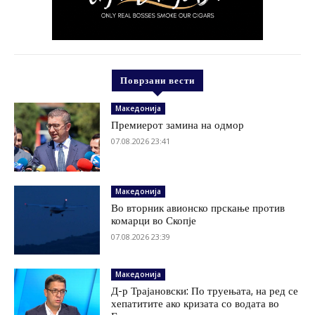
Поврзани вести
Македонија
Премиерот замина на одмор
07.08.2026 23:41
Македонија
Во вторник авионско прскање против
комарци во Скопје
07.08.2026 23:39
Македонија
Д-р Трајановски: По труењата, на ред се
хепатитите ако кризата со водата во