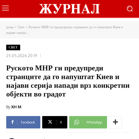
дома
Свет
Руското МНР ги предупреди странците да го напуштат Киев и
најави серија...
СВЕТ
25.05.2026 20:19
Руското МНР ги предупреди
странците да го напуштат Киев и
најави серија напади врз конкретни
објекти во градот
By
XH M
Facebook
X
WhatsApp