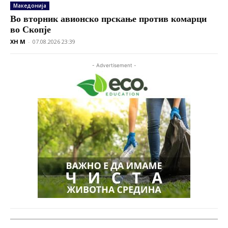
Македонија
Во вторник авионско прскање против комарци
во Скопје
XH M
-
07.08.2026 23:39
- Advertisement -