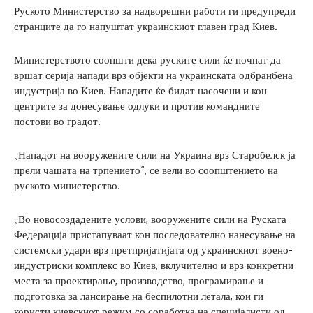
Руското Министерство за надворешни работи ги предупреди
странците да го напуштат украинскиот главен град Киев.
Министерството соопшти дека руските сили ќе почнат да
вршат серија напади врз објекти на украинската одбранбена
индустрија во Киев. Нападите ќе бидат насочени и кон
центрите за донесување одлуки и против командните
постови во градот.
„Нападот на вооружените сили на Украина врз Старобелск ја
прели чашата на трпението“, се вели во соопштението на
руското министерство.
„Во новосоздадените услови, вооружените сили на Руската
Федерација пристапуваат кон последователно нанесување на
системски удари врз претпријатијата од украинскиот воено-
индустриски комплекс во Киев, вклучително и врз конкретни
места за проектирање, производство, програмирање и
подготовка за лансирање на беспилотни летала, кои ги
користи киевскиот режим со соработка на специјалисти од