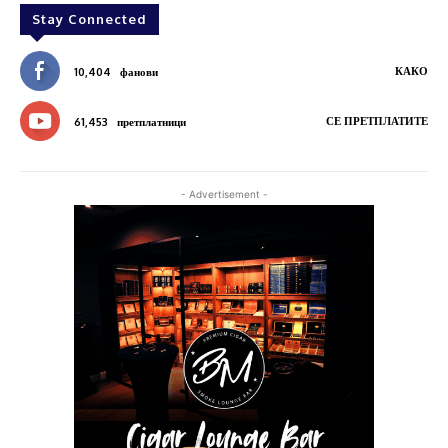
Stay Connected
КАКО
10,404
фанови
СЕ ПРЕТПЛАТИТЕ
61,453
претплатници
- Advertisement -