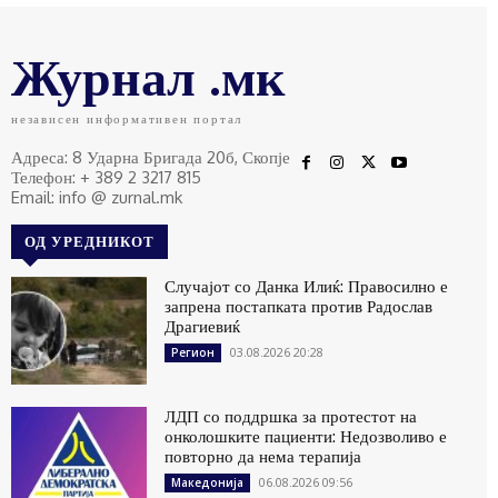
Журнал .мк
независен информативен портал
Адреса: 8 Ударна Бригада 20б, Скопје
Телефон: + 389 2 3217 815
Email: info @ zurnal.mk
ОД УРЕДНИКОТ
Случајот со Данка Илиќ: Правосилно е
запрена постапката против Радослав
Драгиевиќ
03.08.2026 20:28
Регион
ЛДП со поддршка за протестот на
онколошките пациенти: Недозволиво е
повторно да нема терапија
06.08.2026 09:56
Македонија