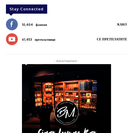
Stay Connected
КАКО
10,404
фанови
СЕ ПРЕТПЛАТИТЕ
61,453
претплатници
- Advertisement -