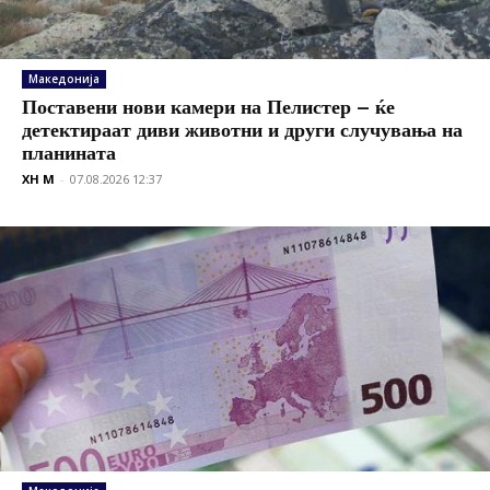
Македонија
Поставени нови камери на Пелистер – ќе
детектираат диви животни и други случувања на
планината
XH M
-
07.08.2026 12:37