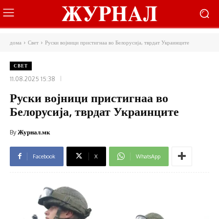
дома
Свет
Руски војници пристигнаа во Белорусија, тврдат Украинците
СВЕТ
11.08.2025 15:38
Руски војници пристигнаа во
Белорусија, тврдат Украинците
By
Журнал.мк
Facebook
X
WhatsApp