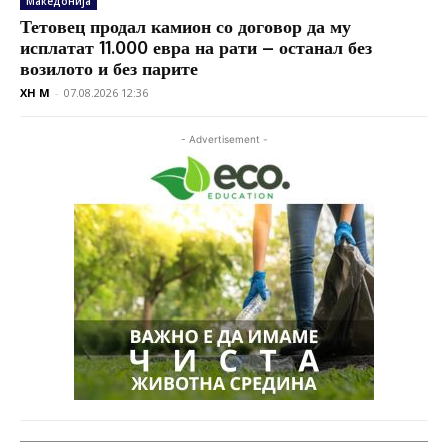
Македонија
Тетовец продал камион со договор да му
исплатат 11.000 евра на рати – останал без
возилото и без парите
XH M
-
07.08.2026 12:36
- Advertisement -