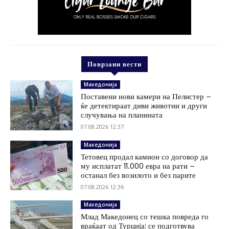
Поврзани вести
Македонија
Поставени нови камери на Пелистер –
ќе детектираат диви животни и други
случувања на планината
07.08.2026 12:37
Македонија
Тетовец продал камион со договор да
му исплатат 11.000 евра на рати –
останал без возилото и без парите
07.08.2026 12:36
Македонија
Млад Македонец со тешка повреда го
враќаат од Турција: се подготвува