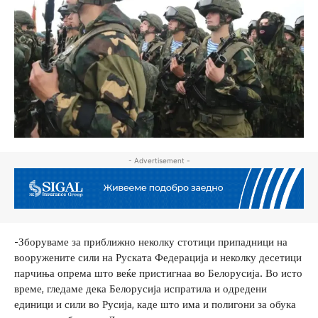
- Advertisement -
-Зборуваме за приближно неколку стотици припадници на
вооружените сили на Руската Федерација и неколку десетици
парчиња опрема што веќе пристигнаа во Белорусија. Во исто
време, гледаме дека Белорусија испратила и одредени
единици и сили во Русија, каде што има и полигони за обука