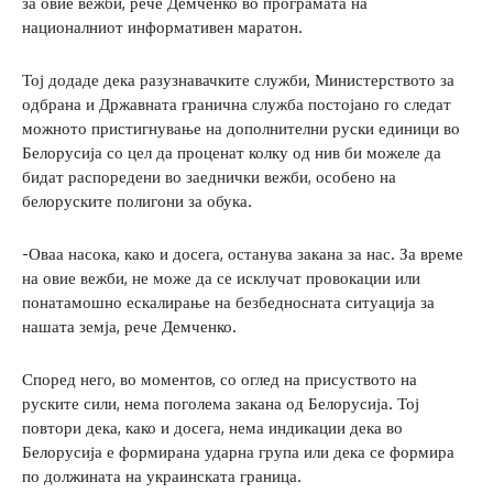
за овие вежби, рече Демченко во програмата на
националниот информативен маратон.
Тој додаде дека разузнавачките служби, Министерството за
одбрана и Државната гранична служба постојано го следат
можното пристигнување на дополнителни руски единици во
Белорусија со цел да проценат колку од нив би можеле да
бидат распоредени во заеднички вежби, особено на
белоруските полигони за обука.
-Оваа насока, како и досега, останува закана за нас. За време
на овие вежби, не може да се исклучат провокации или
понатамошно ескалирање на безбедносната ситуација за
нашата земја, рече Демченко.
Според него, во моментов, со оглед на присуството на
руските сили, нема поголема закана од Белорусија. Тој
повтори дека, како и досега, нема индикации дека во
Белорусија е формирана ударна група или дека се формира
по должината на украинската граница.