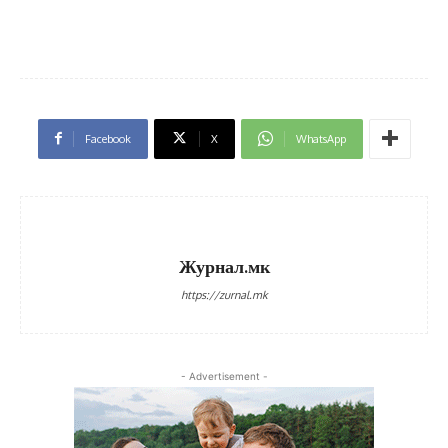
Facebook
X
WhatsApp
Журнал.мк
https://zurnal.mk
- Advertisement -