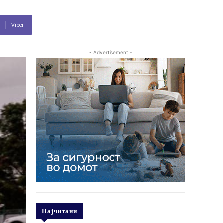
Viber
- Advertisement -
Најчитани