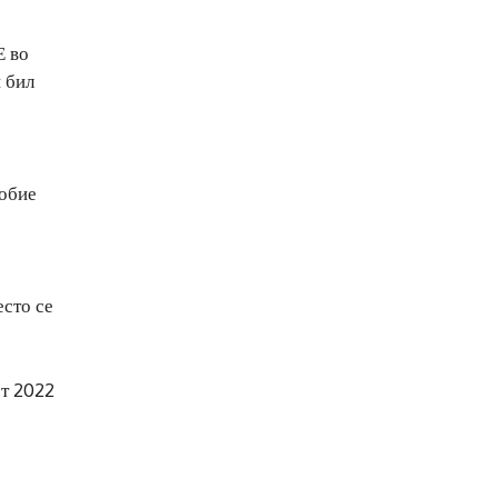
Е во
и бил
добие
есто се
рт 2022