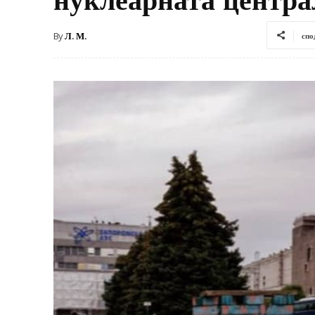
By
Л. М.
спо