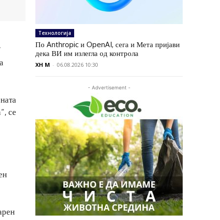
Технологија
По Anthropic и OpenAI, сега и Мета пријави
“
дека ВИ им излегла од контрола
а
XH M
-
06.08.2026 10:30
- Advertisement -
ената
“, се
ен
арен