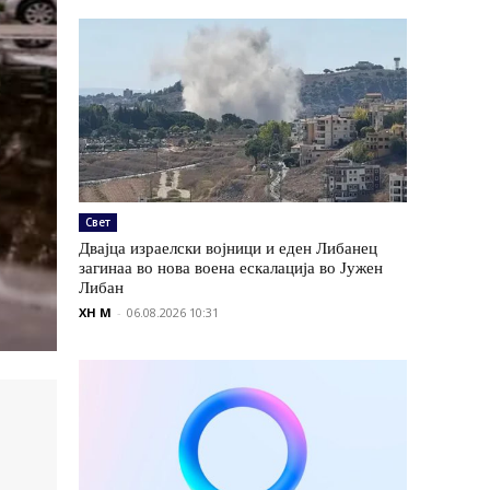
Свет
Двајца израелски војници и еден Либанец
загинаа во нова воена ескалација во Јужен
Либан
XH M
-
06.08.2026 10:31