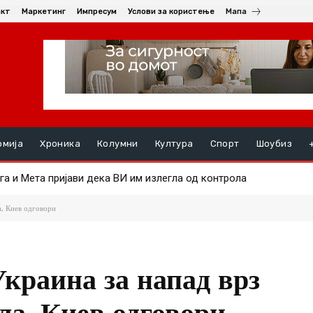
акт
Маркетинг
Импресум
Услови за користење
Мапа
омија
Хроника
Колумни
Култура
Спорт
Шоубиз
 на Android и Wear OS уредите на почетокот на следниот месец
а, Киев одговори
Украина за напад врз
ла, Киев одговори