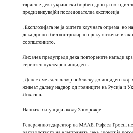
тврдеше дека украински борбен дрон ја погодил з
предизвикувајќи последователна експлозија.
„Експлозијата не ја оштети клучната опрема, но н
дека дронот бил контролиран преку оптички влакна
соопштението.
Лихачев предупреди дека повторените напади врз
сериозен нуклеарен инцидент.
„Денес сме еден чекор поблиску до инцидент кој, 
живеат далеку надвор од границите на Русија и Ук
Лихачев.
Напната ситуација околу Запорожје
Генералниот директор на МААЕ, Рафаел Гроси, ис
раководството на електраната дека дронот ја пого