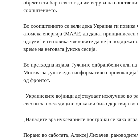
објект сега бара светот да им верува на сопственит
соопштението.
Во соопштението се вели дека Украина ги повика 
атомска енергија (МААЕ) да дадат принципиелен о
одлуки“ и ги повика членовите да не ја поддржат 
време на неговата јунска сесија.
Во претходна изјава, Јужните одбранбени сили на 
Москва за „уште една информативна провокација“ 
од фронтот.
„Украинските војници дејствуваат исклучиво во р
свесни за последиците од какви било дејствија во
„Нападите врз нуклеарните постројки се како игра
Порано во саботата, Алексеј Лихачев, раководител