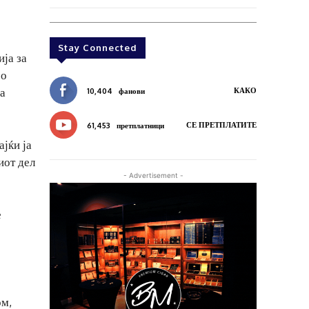
Stay Connected
ја за
со
за
КАКО
10,404
фанови
СЕ ПРЕТПЛАТИТЕ
61,453
претплатници
ајќи ја
иот дел
- Advertisement -
е
ом,