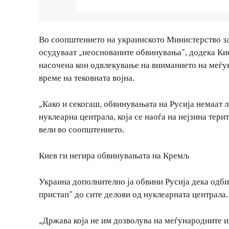
Во соопштението на украинското Министерство за
осудуваат „неоснованите обвинувања“, додека Ки
насочена кон одвлекување на вниманието на меѓун
време на тековната војна.
„Како и секогаш, обвинувањата на Русија немаат ло
нуклеарна централа, која се наоѓа на нејзина терит
вели во соопштението.
Киев ги негира обвинувањата на Кремљ
Украина дополнително ја обвини Русија дека одби
пристап“ до сите делови од нуклеарната централа.
„Држава која не им дозволува на меѓународните и