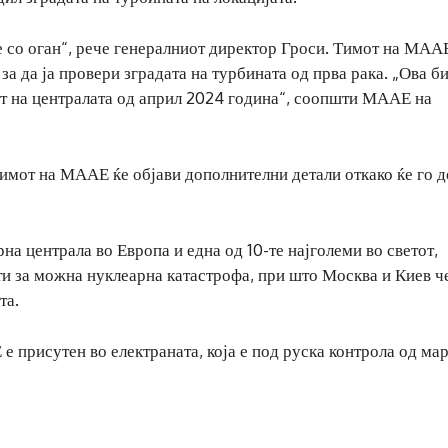
е со оган“, рече генералниот директор Гроси. Тимот на МАА
а да ја провери зградата на турбината од прва рака. „Ова б
от на централата од април 2024 година“, соопшти МААЕ на
мот на МААЕ ќе објави дополнителни детали откако ќе го 
на централа во Европа и една од 10-те најголеми во светот,
и за можна нуклеарна катастрофа, при што Москва и Киев ч
та.
е присутен во електраната, која е под руска контрола од ма