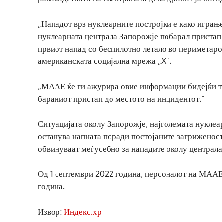
„Нападот врз нуклеарните постројки е како играњ
нуклеарната централа Запорожје побарал пристап з
првиот напад со беспилотно летало во периметар
американската социјална мрежа „X“.
„МААЕ ќе ги ажурира овие информации бидејќи ти
бараниот пристап до местото на инцидентот.“
Ситуацијата околу Запорожје, најголемата нуклеар
останува напната поради постојаните загриженост
обвинуваат меѓусебно за нападите околу централа
Од 1 септември 2022 година, персоналот на МААЕ 
година.
Извор:
Индекс.хр