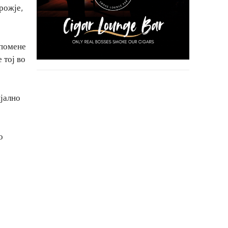
рожје,
апомене
 тој во
ијално
о
е