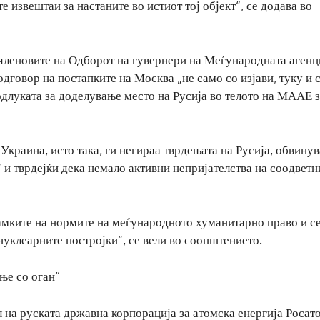
е извештаи за настаните во истиот тој објект“, се додава во
членовите на Одборот на гувернери на Меѓународната агенци
дговор на постапките на Москва „не само со изјави, туку и 
одлуката за доделување место на Русија во телото на МААЕ 
Украина, исто така, ги негираа тврдењата на Русија, обвинув
и тврдејќи дека немало активни непријателства на соодветн
амките на нормите на меѓународното хуманитарно право и с
 нуклеарните постројки“, се вели во соопштението.
ње со оган“
 на руската државна корпорација за атомска енергија Росат