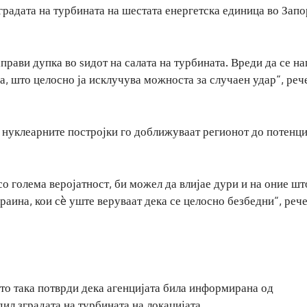
градата на турбината на шестата енергетска единица во Запо
аправи дупка во ѕидот на салата на турбината. Вреди да се н
, што целосно ја исклучува можноста за случаен удар“, рече
 нуклеарните постројки го доближуваат регионот до потенц
со голема веројатност, би можел да влијае дури и на оние шт
раина, кои сè уште веруваат дека се целосно безбедни“, реч
то така потврди дека агенцијата била информирана од
дил зградата на турбината на локацијата.