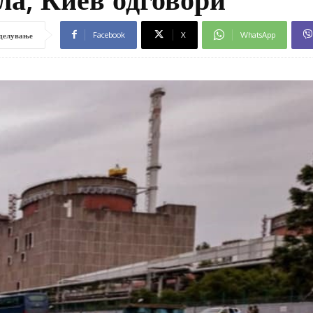
Facebook
X
WhatsApp
делување