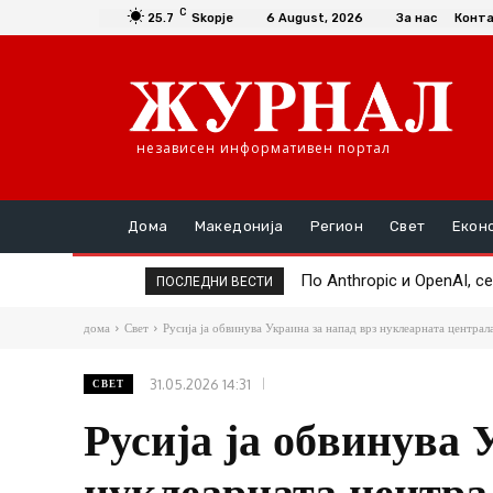
C
25.7
Skopje
6 August, 2026
За нас
Конт
независен информативен портал
Дома
Македонија
Регион
Свет
Екон
Google Assistant се гаси
ПОСЛЕДНИ ВЕСТИ
дома
Свет
Русија ја обвинува Украина за напад врз нуклеарната централ
31.05.2026 14:31
СВЕТ
Русија ја обвинува 
нуклеарната центра