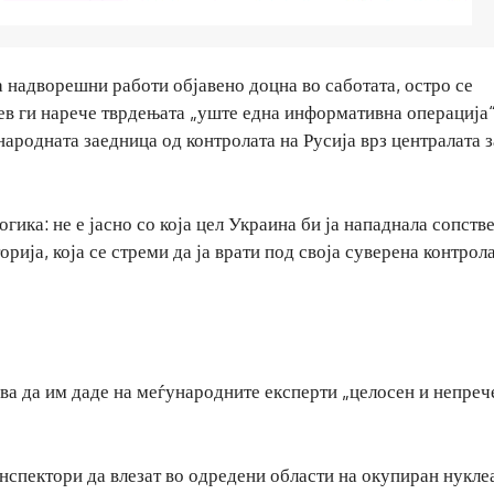
 надворешни работи објавено доцна во саботата, остро се
ев ги нарече тврдењата „уште една информативна операција
ародната заедница од контролата на Русија врз централата з
гика: не е јасно со која цел Украина би ја нападнала сопств
орија, која се стреми да ја врати под своја суверена контрола
ва да им даде на меѓународните експерти „целосен и непреч
нспектори да влезат во одредени области на окупиран нукле