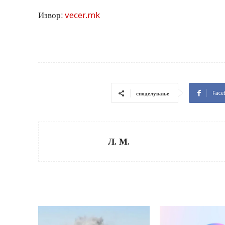
Извор:
vecer.mk
Face
споделување
Л. М.