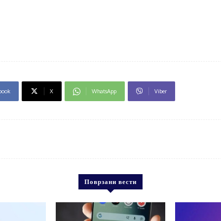
book
X
WhatsApp
Viber
Поврзани вести