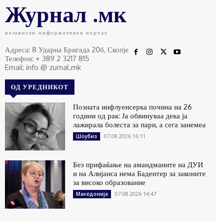
Журнал .мк
независен информативен портал
Адреса: 8 Ударна Бригада 20б, Скопје
Телефон: + 389 2 3217 815
Email: info @ zurnal.mk
ОД УРЕДНИКОТ
Позната инфлуенсерка почина на 26
години од рак: Ја обвинуваа дека ја
лажирала болеста за пари, а сега занемеа
07.08.2026 16:11
Шоубиз
Без прифаќање на амандманите на ДУИ
и на Алијанса нема Бадентер за законите
за високо образование
07.08.2026 14:47
Македонија