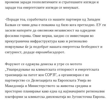
промени заради геополитичките и стратешките изгледи и
заради тоа енергетските изгледи се менуваат.
-Поради тоа, соработката со нашите партнери од Западен
Балкан се чини дека е поважна од било кога претходно. ЕУ ги
засили напорите да овозможи независност на одредени
фосилни горива. Овие мерки, заедно со инвестиции во
прекугранична инфраструктура како и регионално
поврзување ќе ја подобрат нашата енергетска безбедност и
сигурност, додаде евроамбасадорот.
Форумот се одржува денеска и утре со мотото
„Унапредување на климатската отпорност и енергетската
транзиција на патот кон COP31“, а организиран е во
партнерство со Делегацијата на Европската Унија во
Македонија и Министерството за животна средина и
просторно планирање како една од најзначајните регионални
платформи за климатска дипломатија во Југоисточна Европа.