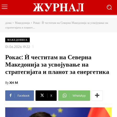
дома
Македонија
Рокас: Ѝ честитам на Северна Македонија за усвојување на
стратегијата и планот...
МАКЕДОНИЈА
01.06.2026 19:22
Рокас: Ѝ честитам на Северна
Македонија за усвојување на
стратегијата и планот за енергетика
By
XH M
Facebook
X
WhatsApp