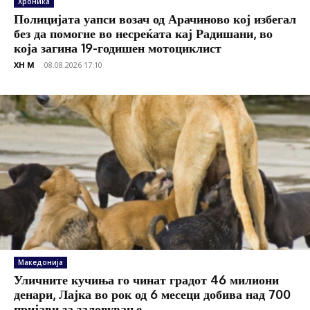
Хроника
Полицијата уапси возач од Арачиново кој избегал
без да помогне во несреќата кај Радишани, во
која загина 19-годишен мотоциклист
XH M
-
08.08.2026 17:10
Македонија
Уличните кучиња го чинат градот 46 милиони
денари, Лајка во рок од 6 месеци добива над 700
пријави за заловување