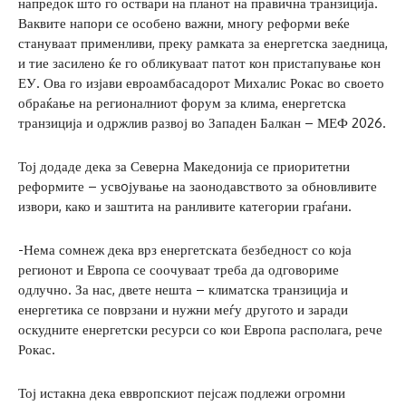
напредок што го оствари на планот на правична транзиција.
Ваквите напори се особено важни, многу реформи веќе
стануваат применливи, преку рамката за енергетска заедница,
и тие засилено ќе го обликуваат патот кон пристапување кон
ЕУ. Ова го изјави евроамбасадорот Михалис Рокас во своето
обраќање на регионалниот форум за клима, енергетска
транзиција и одржлив развој во Западен Балкан – МЕФ 2026.
Тој додаде дека за Северна Македонија се приоритетни
реформите – усвoјување на заонодавството за обновливите
извори, како и заштита на ранливите категории граѓани.
-Нема сомнеж дека врз енергетската безбедност со која
регионот и Европа се соочуваат треба да одговориме
одлучно. За нас, двете нешта – климатска транзиција и
енергетика се поврзани и нужни меѓу другото и заради
оскудните енергетски ресурси со кои Европа располага, рече
Рокас.
Тој истакна дека еввропскиот пејсаж подлежи огромни