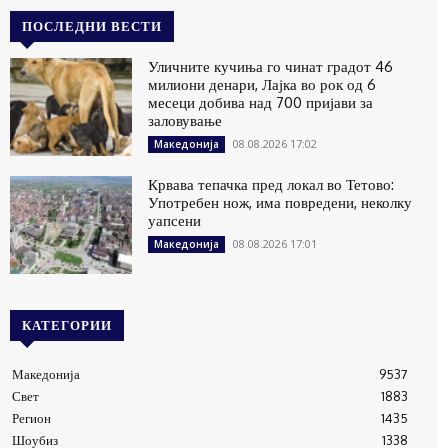
ПОСЛЕДНИ ВЕСТИ
Уличните кучиња го чинат градот 46
милиони денари, Лајка во рок од 6
месеци добива над 700 пријави за
заловување
08.08.2026 17:02
Македонија
Крвава тепачка пред локал во Тетово:
Употребен нож, има повредени, неколку
уапсени
08.08.2026 17:01
Македонија
КАТЕГОРИИ
Македонија
9537
Свет
1883
Регион
1435
Шоубиз
1338