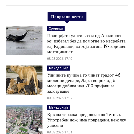
Поврзани вести
Хроника
Полицијата уапси возач од Арачиново
кој избегал без да помогне во несреќата
кај Радишани, во која загина 19-годишен
мотоциклист
08.08.2026 17:10
Македонија
Уличните кучиња го чинат градот 46
милиони денари, Лајка во рок од 6
месеци добива над 700 пријави за
заловување
08.08.2026 17:02
Македонија
Крвава тепачка пред локал во Тетово:
Употребен нож, има повредени, неколку
уапсени
08.08.2026 17:01