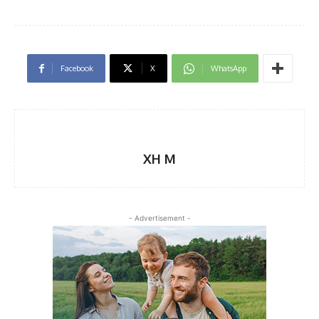
Facebook
X
WhatsApp
XH M
- Advertisement -