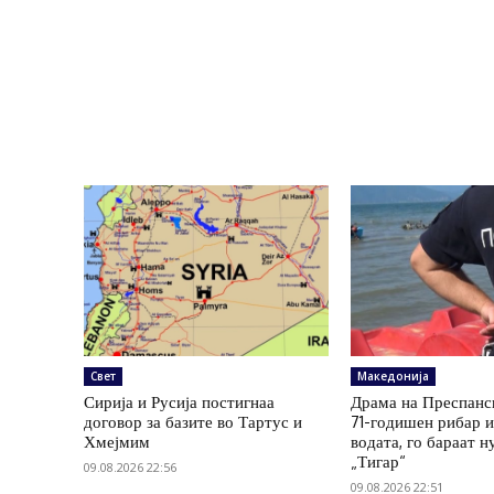
Свет
Македонија
Сирија и Русија постигнаа
Драма на Преспанс
договор за базите во Тартус и
71-годишен рибар и
Хмејмим
водата, го бараат н
„Тигар“
09.08.2026 22:56
09.08.2026 22:51