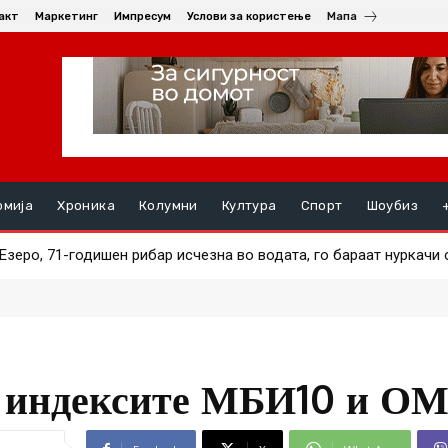
акт
Маркетинг
Импресум
Услови за користење
Мапа
омија
Хроника
Колумни
Култура
Спорт
Шоубиз
еро, 71-годишен рибар исчезна во водата, го бараат нуркачи од
ев
а индексите МБИ10 и О