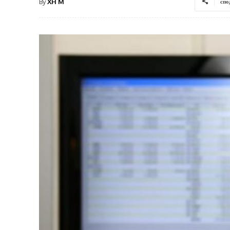
By
XH M
спо