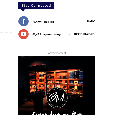
Stay Connected
КАКО
10,404
фанови
СЕ ПРЕТПЛАТИТЕ
61,453
претплатници
- Advertisement -