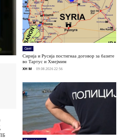
Свет
Сирија и Русија постигнаа договор за базите
во Тартус и Хмејмим
XH M
-
09.08.2026 22:56
а
Д
НЛБ