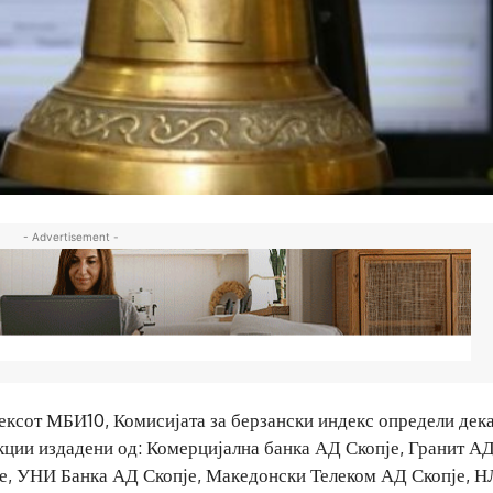
- Advertisement -
ексот МБИ10, Комисијата за берзански индекс определи дек
кции издадени од: Комерцијална банка АД Скопје, Гранит А
је, УНИ Банка АД Скопје, Македонски Телеком АД Скопје, 