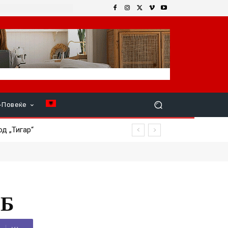
+Повеќе
 „Тигар“
МБ