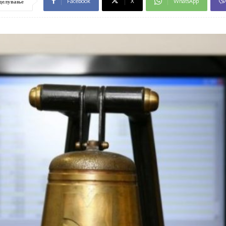
Facebook
X
WhatsApp
делување