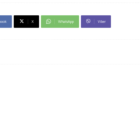
book
X
WhatsApp
Viber