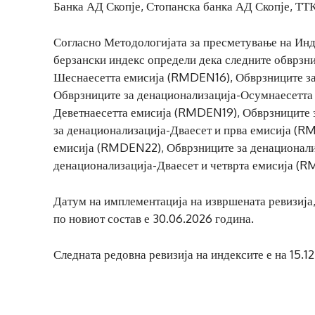
Банка АД Скопје, Стопанска банка АД Скопје, ТТК
Согласно Методологијата за пресметување на Инд
берзански индекс определи дека следните обврзн
Шеснаесетта емисија (RMDEN16), Обврзниците з
Обврзниците за денационализација-Осумнаесетта
Деветнаесетта емисија (RMDEN19), Обврзниците 
за денационализација-Дваесет и прва емисија (R
емисија (RMDEN22), Обврзниците за денационали
денационализација-Дваесет и четврта емисија (
Датум на имплементација на извршената ревизија,
по новиот состав е 30.06.2026 година.
Следната редовна ревизија на индексите е на 15.1