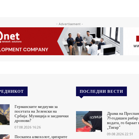
- Advertisement -
РЕДНИКОТ
ПОСЛЕДНИ ВЕСТИ
Германските медиуми за
посетата на Зеленски на
Драма на Преспан
Србија: Муниција и заеднички
71-годишен рибар 
дронови?
водата, го бараат
07.08.2026 16:26
„Тигар“
09.08.2026 22:51
Поскапеа алкохолот, цигарите