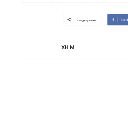
Face
споделување
XH M