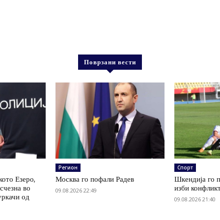
Поврзани вести
Регион
Спорт
кото Езеро,
Москва го пофали Радев
Шкендија го п
счезна во
изби конфлик
09.08.2026 22:49
уркачи од
09.08.2026 21:40