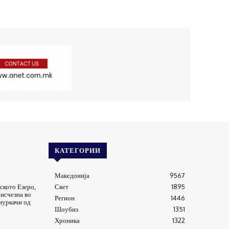
КАТЕГОРИИ
Македонија
9567
ското Езеро,
Свет
1895
исчезна во
Регион
1446
 нуркачи од
Шоубиз
1351
Хроника
1322