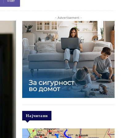
Viber
- Advertisement -
Најчитани