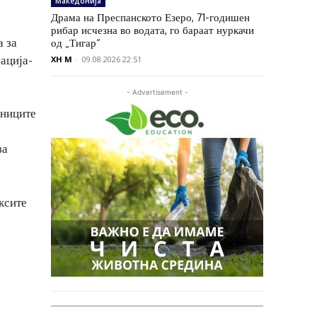
Македонија
Драма на Преспанското Езеро, 71-годишен
рибар исчезна во водата, го бараат нуркачи
 за
од „Тигар“
ација-
XH M
-
09.08.2026 22:51
- Advertisement -
зниците
а
за
ксите