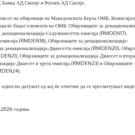
 Банка АД Скопје и Реплек АД Скопје.
ексот на обврзници на Македонската Берза ОМБ, Комисијата
ици ќе бидат елементи на ОМБ: Обврзниците за денационализ
а денационализација-Седумнаесетта емисија (RMDEN17),
 емисија (RMDEN18), Обврзниците за денационализација-
за денационализација-Дваесетта емисија (RMDEN20), Обвр
MDEN21), Обврзниците за денационализација-Дваесет и втор
зација-Дваесет и трета емисија (RMDEN23) и Обврзниците 
RMDEN24).
 односно датумот од кој ќе отпочне да се пресметуваат инде
2.2026 година.