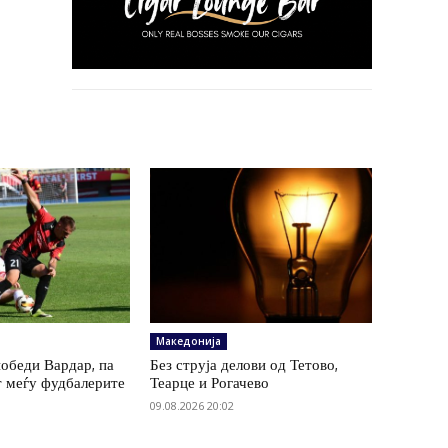
Македонија
обеди Вардар, па
Без струја делови од Тетово,
т меѓу фудбалерите
Теарце и Рогачево
09.08.2026 20:02