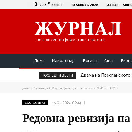
C
20.8
Skopje
10 August, 2026
За нас
Конт
независен информативен портал
Дома
Македонија
Регион
Свет
Екон
Драма на Преспанското Ез
Москва го пофали Рад
ПОСЛЕДНИ ВЕСТИ
дома
Економија
Редовна ревизија на индексите МБИ10 и ОМБ
16.06.2026 09:41
ЕКОНОМИЈА
Редовна ревизија н