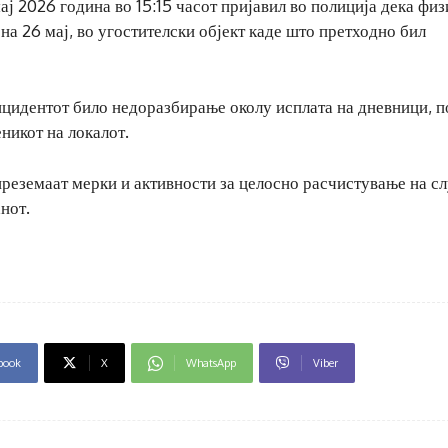
ај 2026 година во 15:15 часот пријавил во полиција дека фи
на 26 мај, во угостителски објект каде што претходно бил
инцидентот било недоразбирање околу исплата на дневници, п
никот на локалот.
реземаат мерки и активности за целосно расчистување на сл
нот.
book
X
WhatsApp
Viber