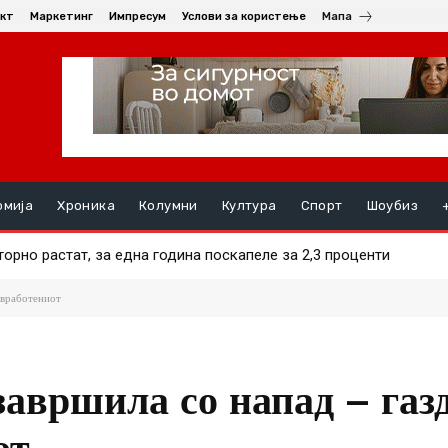
кт
Маркетинг
Импресум
Услови за користење
Мапа
омија
Хроника
Колумни
Култура
Спорт
Шоубиз
о растат, за една година поскапеле за 2,3 проценти
 за нови избори за градоначалник во Брвеница
л вработениот
завршила со напад – газд
от