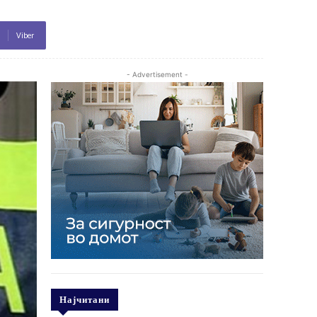
Viber
- Advertisement -
Најчитани