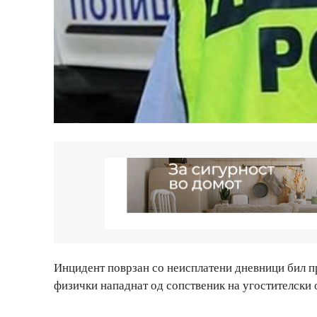
Инцидент поврзан со неисплатени дневници бил пр
физички нападнат од сопственик на угостителски о