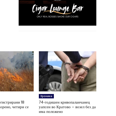
Хроника
егистрирани 18
74-годишен кривопаланчанец
орено, четири се
уапсен во Кратово – возел без да
има положено