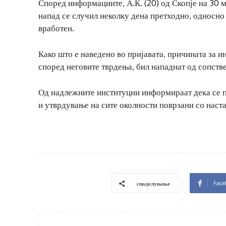
Според информациите, А.К. (20) од Скопје на 30 м
напад се случил неколку дена претходно, односно 
вработен.
Како што е наведено во пријавата, причината за 
според неговите тврдења, бил нападнат од сопстве
Од надлежните институции информираат дека се п
и утврдување на сите околности поврзани со наста
Face
споделување