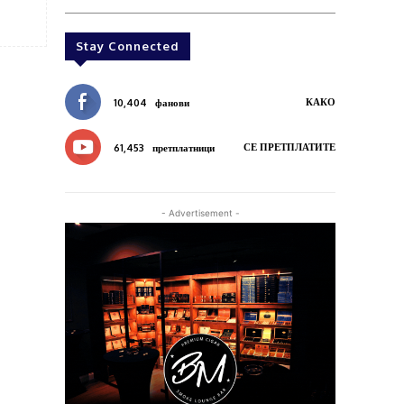
Stay Connected
КАКО
10,404
фанови
СЕ ПРЕТПЛАТИТЕ
61,453
претплатници
- Advertisement -