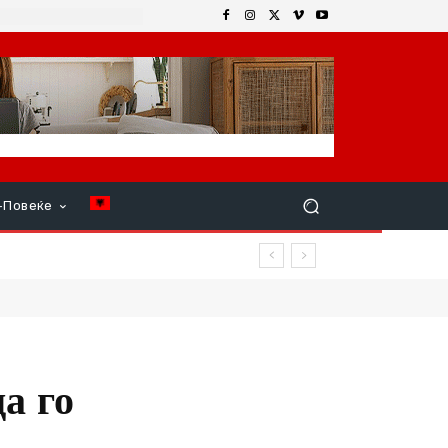
+Повеќе
а го