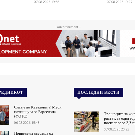
07.08.2026 19:38
07.08.2026 19:27
- Advertisement -
РЕДНИКОТ
ПОСЛЕДНИ ВЕСТИ
Славје во Каталонија: Меси
потпишува за Барселона!
Трошоците за жив
(ФОТО)
растат, за една го
06.08.2026 15:43
поскапеле за 2,3 
07.08.2026 20:23
Приведени две лица од