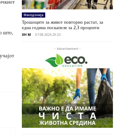
зичкиот
Македонија
Трошоците за живот повторно растат, за
една година поскапеле за 2,3 проценти
о што,
XH M
-
07.08.2026 20:23
- Advertisement -
учајот