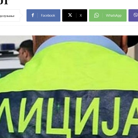
Facebook
X
WhatsApp
делување