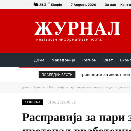
C
28.3
Skopje
7 August, 2026
За нас
Конта
независен информативен портал
Дома
Македонија
Регион
Свет
Екон
Трошоците за живот повторн
ДИК почнува подготовки
ПОСЛЕДНИ ВЕСТИ
дома
Хроника
Расправија за пари завршила со напад - газда го претепа
01.06.2026 10:52
ХРОНИКА
Расправија за пари 
претепал вработени