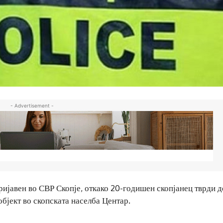
- Advertisement -
ијавен во СВР Скопје, откако 20-годишен скопјанец тврди д
бјект во скопската населба Центар.