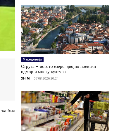
Македонија
Струга – истото езеро, двојно поевтин
одмор и многу култура
XH M
-
07.08.2026 20:24
ека бил