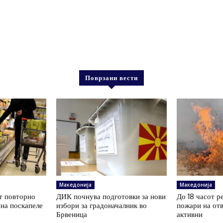
Поврзани вести
Македонија
Македонија
т повторно
ДИК почнува подготовки за нови
До 18 часот р
ина поскапеле
избори за градоначалник во
пожари на отв
Брвеница
активни