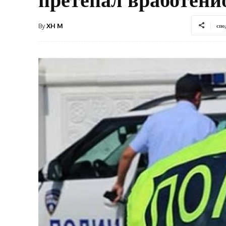
By
XH M
спо