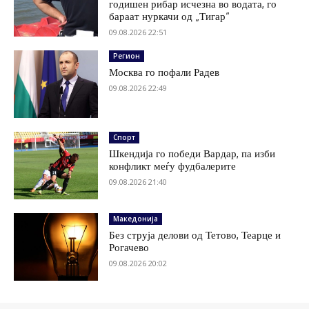
годишен рибар исчезна во водата, го
бараат нуркачи од „Тигар“
09.08.2026 22:51
Регион
Москва го пофали Радев
09.08.2026 22:49
Спорт
Шкендија го победи Вардар, па изби
конфликт меѓу фудбалерите
09.08.2026 21:40
Македонија
Без струја делови од Тетово, Теарце и
Рогачево
09.08.2026 20:02