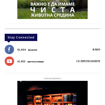
Stay Connected
КАКО
10,404
фанови
СЕ ПРЕТПЛАТИТЕ
61,453
претплатници
- Advertisement -