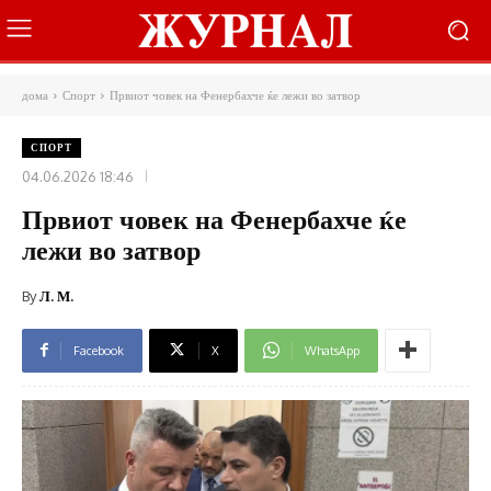
дома
Спорт
Првиот човек на Фенербахче ќе лежи во затвор
СПОРТ
04.06.2026 18:46
Првиот човек на Фенербахче ќе
лежи во затвор
By
Л. М.
Facebook
X
WhatsApp