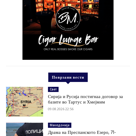
Поврзани вести
Свет
Сирија и Русија постигнаа договор за
базите во Тартус и Хмејмим
09.08.2026 22:56
Македонија
Драма на Преспанското Езеро, 71-