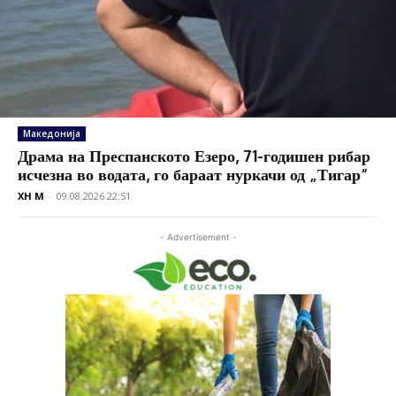
Македонија
Драма на Преспанското Езеро, 71-годишен рибар
исчезна во водата, го бараат нуркачи од „Тигар“
XH M
-
09.08.2026 22:51
- Advertisement -