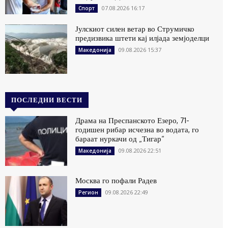
07.08.2026 16:17
Спорт
Јулскиот силен ветар во Струмичко
предизвика штети кај илјада земјоделци
09.08.2026 15:37
Македонија
ПОСЛЕДНИ ВЕСТИ
Драма на Преспанското Езеро, 71-
годишен рибар исчезна во водата, го
бараат нуркачи од „Тигар“
09.08.2026 22:51
Македонија
Москва го пофали Радев
09.08.2026 22:49
Регион