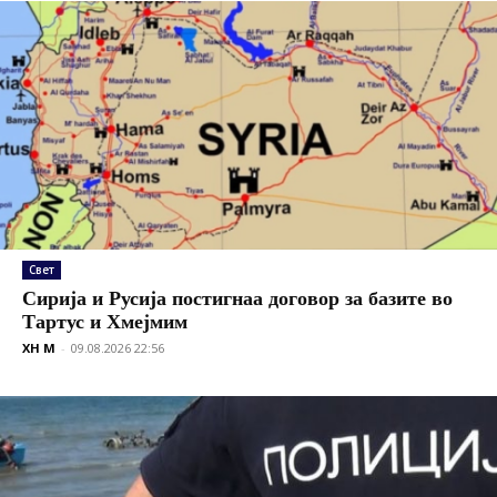
Свет
Сирија и Русија постигнаа договор за базите во
Тартус и Хмејмим
XH M
-
09.08.2026 22:56