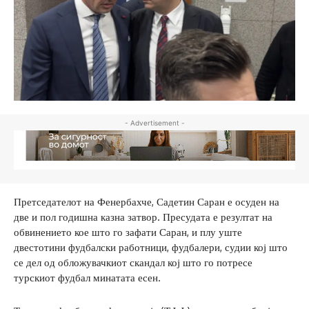
- Advertisement -
Претседателот на Фенербахче, Садетин Саран е осуден на
две и пол годишна казна затвор. Пресудата е резултат на
обвинението кое што го зафати Саран, и плу уште
двестотини фудбалски работници, фудбалери, судии кој што
се дел од обложувачкиот скандал кој што го потресе
турскиот фудбал минатата есен.