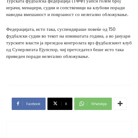
Турската фудбалска федерација (ТФФ) уапси голем број
играчи, менаџери, судии и сопственици на клубови поради
наводна вмешаност и поврзаност со нелегално обложување.
Федерацијата, исто така, суспендираше повеќе од 150
фудбалски судии во текот на изминатата година, а во јануари
турските власти ја презедоа контролата врз фудбалскиот клуб
од Суперлигата Ејупспор, чиј претседател беше исто така
приведен поради нелегално обложување.
Facebook
X
WhatsApp