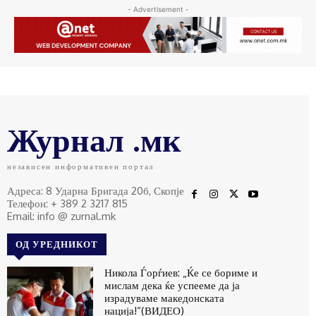
- Advertisement -
Журнал .мк
независен информативен портал
Адреса: 8 Ударна Бригада 20б, Скопје
Телефон: + 389 2 3217 815
Email: info @ zurnal.mk
ОД УРЕДНИКОТ
Никола Ѓорѓиев: „Ќе се бориме и
мислам дека ќе успееме да ја
израдуваме македонската
нација!“(ВИДЕО)