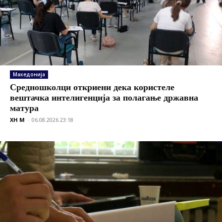
Македонија
Средношколци откриени дека користеле
вештачка интелигенција за полагање државна
матура
XH M
-
06.08.2026 23:18