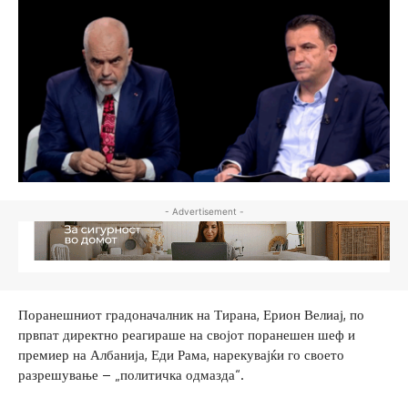
- Advertisement -
Поранешниот градоначалник на Тирана, Ерион Велиај, по
првпат директно реагираше на својот поранешен шеф и
премиер на Албанија, Еди Рама, нарекувајќи го своето
разрешување – „политичка одмазда“.