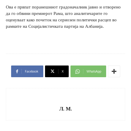
Ова е првпат поранешниот градоначалник јавно и отворено
да го обвини премиерот Рама, што аналитичарите го
оценуваат како почеток на сериозен политички расцеп во
рамките на Социјалистичката партија на Албанија.
Facebook
X
WhatsApp
Л. М.