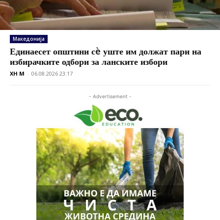
Македонија
Единаесет општини сè уште им должат пари на
избирачките одбори за ланските избори
XH M
-
06.08.2026 23:17
- Advertisement -