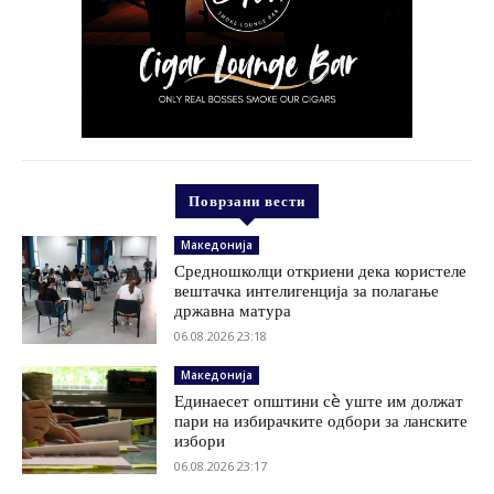
Поврзани вести
Македонија
Средношколци откриени дека користеле
вештачка интелигенција за полагање
државна матура
06.08.2026 23:18
Македонија
Единаесет општини сè уште им должат
пари на избирачките одбори за ланските
избори
06.08.2026 23:17