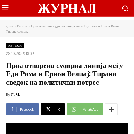
дома
Регион
Прва отворена судирна линија меѓу Еди Рама и Ерион Велиај:
Тирана сведок...
РЕГИОН
28.10.2025 18:36
Прва отворена судирна линија меѓу
Еди Рама и Ерион Велиај: Тирана
сведок на политички потрес
By
Л. М.
Facebook
X
WhatsApp