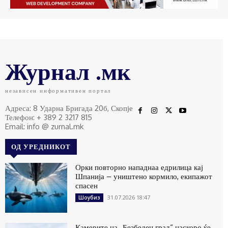
Журнал .мк
независен информативен портал
Адреса: 8 Ударна Бригада 20б, Скопје
Телефон: + 389 2 3217 815
Email: info @ zurnal.mk
ОД УРЕДНИКОТ
Орки повторно нападнаа едрилица кај
Шпанија – уништено кормило, екипажот
спасен
31.07.2026 18:47
Шоубиз
Камерите на „Безбеден град“ наскоро ќе