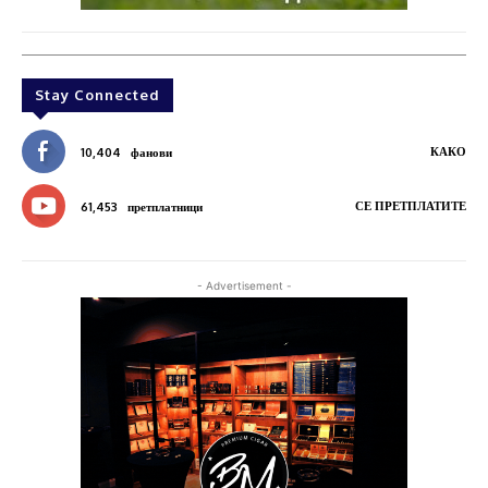
Stay Connected
КАКО
10,404
фанови
СЕ ПРЕТПЛАТИТЕ
61,453
претплатници
- Advertisement -