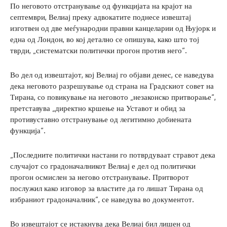
По неговото отстранување од функцијата на крајот на
септември, Велиај преку адвокатите поднесе извештај
изготвен од две меѓународни правни канцеларии од Њујорк и
една од Лондон, во кој детално се опишува, како што тој
тврди, „систематски политички прогон против него“.
Во дел од извештајот, кој Велиај го објави денес, се наведува
дека неговото разрешување од страна на Градскиот совет на
Тирана, со повикување на неговото „незаконско притворање“,
претставува „директно кршење на Уставот и обид за
противуставно отстранување од легитимно добиената
функција“.
„Последните политички настани го потврдуваат стравот дека
случајот со градоначалникот Велиај е дел од политички
прогон осмислен за негово отстранување. Притворот
послужил како изговор за властите да го лишат Тирана од
избраниот градоначалник“, се наведува во документот.
Во извештајот се истакнува дека Велиај бил лишен од