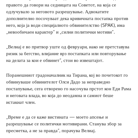
правото да говори на седницата на Советот, на која се
одлучувало за неговото разрешување. Адвокатите
дополнително посочуваат дека кривичната постапка против
него, која ја води специјалното обвинителство (SPAK), има
„невообичаен карактер“ и „силни политички мотиви“.
„Велиај е во притвор уште од февруари, иако не претставува
ризик за бегство, влијание врз постапката или повторување
на делата за кои е обвинет“, стои во извештајот.
Поранешниот градоначалник на Тирана, кој во почетокот го
обвинуваше обвинителот Олси Дадо за неправедно
постапување, сега отворено го насочува прстот кон Еди Рама
и неговата влада, во која до неодамна и самиот беше
истакнат член.
„Време е да се каже вистината — моето апсење и
разрешување се политички мотивирани. Станува збор за
пресметка, а не за правда“, порачува Велиај.