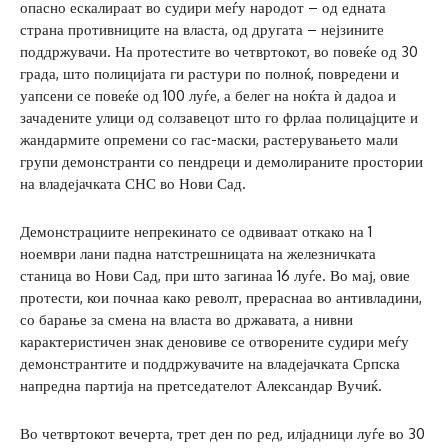
опасно ескалираат во судири меѓу народот – од едната
страна противниците на власта, од другата – нејзините
поддржувачи. На протестите во четвртокот, во повеќе од 30
града, што полицијата ги растури по полноќ, повредени и
уапсени се повеќе од 100 луѓе, а белег на ноќта ѝ дадоа и
зачадените улици од солзавецот што го фрлаа полицајците и
жандармите опремени со гас-маски, растерувањето мали
групи демонстранти со пендреци и демолираните простории
на владејачката СНС во Нови Сад.
Демонстрациите непрекинато се одвиваат откако на 1
ноември лани падна натстрешницата на железничката
станица во Нови Сад, при што загинаа 16 луѓе. Во мај, овие
протести, кои почнаа како револт, прераснаа во антивладини,
со барање за смена на власта во државата, а нивни
карактеристичен знак деновиве се отворените судири меѓу
демонстрантите и поддржувачите на владејачката Српска
напредна партија на претседателот Александар Вучиќ.
Во четвртокот вечерта, трет ден по ред, илјадници луѓе во 30