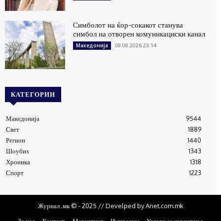
Симболот на ќор-сокакот станува
симбол на отворен комуникациски канал
08.08.2026 23:14
Македонија
КАТЕГОРИИ
Македонија
9544
Свет
1889
Регион
1440
Шоубиз
1343
Хроника
1318
Спорт
1223
Журнал .мк © - 2025 // Develped by Anet.com.mk
За нас
Контакт
Маркетинг
Импресум
Услови за користење