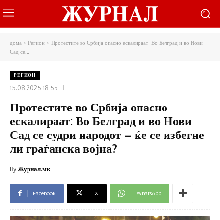
дома
Регион
Протестите во Србија опасно ескалираат: Во Белград и во Нови
Сад се...
РЕГИОН
15.08.2025 18:55
Протестите во Србија опасно
ескалираат: Во Белград и во Нови
Сад се судри народот – ќе се избегне
ли граѓанска војна?
By
Журнал.мк
Facebook
X
WhatsApp