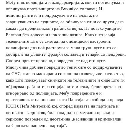
Меѓу нив, полицијата и жандармеријата, кои ги потиснуваа и
опсипуваа противниците на Вучиќ со солзавец. И
демонстрантите и поддржувачите на власта, по
завршувањето на судирите, се обвинуваа едни со други дека
сакаат да предизвикаат граѓанска војна. На повеќе улици во
Белград беа донесени и оклопни возила. Како што јавија
телевизиите што се сметаат за опозициски настроени,
полицијата цела ноќ растерувала мали групи луѓе што се
собирале на улиците, фрлајќи солзавец и тепајќи со пендреци.
Според првите процени, повредени се над сто луѓе.
Многумина добиле повреди во тепачките со поддржувачите
на СНС, главно маскирани со капи на главите, чие насилство,
како што покажуваат снимките на телевизиите и оние што ги
објавуваа граѓаните на социјалните мрежи, беше претежно
игнорирано од полицијата. Меѓу повредените е и
претставникот на опозициската Партија за слобода и правда
(ССП), Пеѓа Митровиќ, кој, според изјавата на партијата и
неговото сведоштво, бил нападнат со метални прачки и
сериозно повреден од десетмина „насилници и криминалци
на Српската напредна партија“.