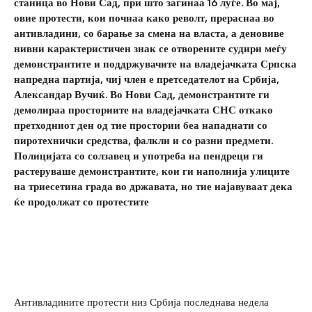
станица во Нови Сад, при што загинаа 16 луѓе. Во мај,
овие протести, кои почнаа како револт, прераснаа во
антивладини, со барање за смена на власта, а деновиве
нивни карактеристичен знак се отворените судири меѓу
демонстрантите и поддржувачите на владејачката Српска
напредна партија, чиј член е претседателот на Србија,
Александар Вучиќ. Во Нови Сад, демонстрантите ги
демолираа просториите на владејачката СНС откако
претходниот ден од тие простории беа нападнати со
пиротехнички средства, фалкли и со разни предмети.
Полицијата со солзавец и употреба на пендреци ги
растеруваше демонстрантите, кои ги наполнија улиците
на триесетина града во државата, но тие најавуваат дека
ќе продолжат со протестите
Антивладините протести низ Србија последнава недела