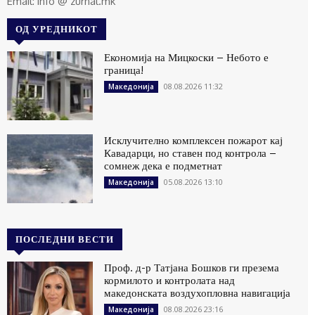
Email: info @ zurnal.mk
ОД УРЕДНИКОТ
Економија на Мицкоски – Небото е
граница!
08.08.2026 11:32
Македонија
Исклучително комплексен пожарот кај
Кавадарци, но ставен под контрола –
сомнеж дека е подметнат
05.08.2026 13:10
Македонија
ПОСЛЕДНИ ВЕСТИ
Проф. д-р Татјана Бошков ги презема
кормилото и контролата над
македонската воздухопловна навигација
08.08.2026 23:16
Македонија