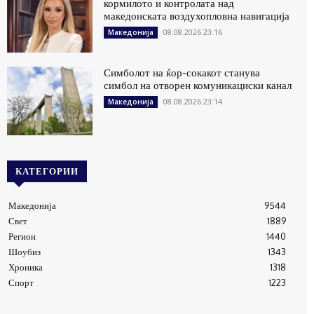
кормилото и контролата над
македонската воздухопловна навигација
08.08.2026 23:16
Македонија
Симболот на ќор-сокакот станува
симбол на отворен комуникациски канал
08.08.2026 23:14
Македонија
КАТЕГОРИИ
Македонија
9544
Свет
1889
Регион
1440
Шоубиз
1343
Хроника
1318
Спорт
1223