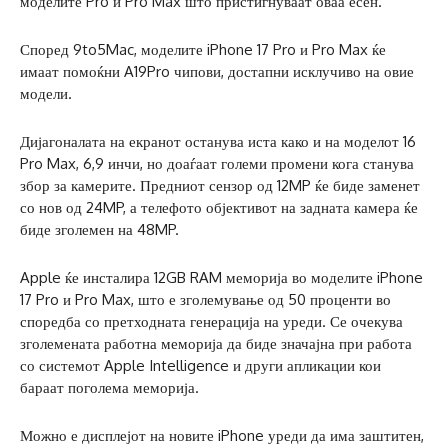
моделите Pro и Pro Max што пристигнуваат оваа есен.
Според 9to5Mac, моделите iPhone 17 Pro и Pro Max ќе
имаат помоќни A19Pro чипови, достапни исклучиво на овие
модели.
Дијагоналата на екранот останува иста како и на моделот 16
Pro Max, 6,9 инчи, но доаѓаат големи промени кога станува
збор за камерите. Предниот сензор од 12MP ќе биде заменет
со нов од 24MP, а телефото објективот на задната камера ќе
биде зголемен на 48MP.
Apple ќе инсталира 12GB RAM меморија во моделите iPhone
17 Pro и Pro Max, што е зголемување од 50 проценти во
споредба со претходната генерација на уреди. Се очекува
зголемената работна меморија да биде значајна при работа
со системот Apple Intelligence и други апликации кои
бараат поголема меморија.
Можно е дисплејот на новите iPhone уреди да има заштитен,