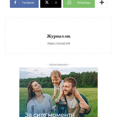
Facebook
X
WhatsApp
Журнал.мк
https://zurnal.mk
- Advertisement -