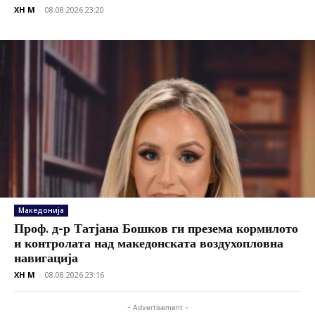
XH M
-
08.08.2026 23:20
Македонија
Проф. д-р Татјана Бошков ги презема кормилото
и контролата над македонската воздухопловна
навигација
XH M
-
08.08.2026 23:16
- Advertisement -