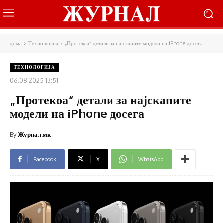
дома
Технологија
„Протекоа“ детали за најскапите модели на iPhone досега
ТЕХНОЛОГИЈА
06.08.2025 13:51
„Протекоа“ детали за најскапите
модели на iPhone досега
By
Журнал.мк
Facebook
X
WhatsApp