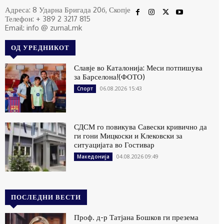
Адреса: 8 Ударна Бригада 20б, Скопје
Телефон: + 389 2 3217 815
Email: info @ zurnal.mk
ОД УРЕДНИКОТ
Славје во Каталонија: Меси потпишува
за Барселона!(ФОТО)
06.08.2026 15:43
Спорт
СДСМ го повикува Савески кривично да
ги гони Мицкоски и Клековски за
ситуацијата во Гостивар
04.08.2026 09:49
Македонија
ПОСЛЕДНИ ВЕСТИ
Проф. д-р Татјана Бошков ги презема