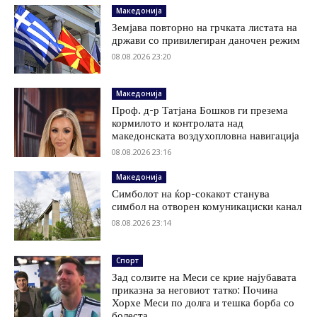
Македонија
Земјава повторно на грчката листата на
држави со привилегиран даночен режим
08.08.2026 23:20
Македонија
Проф. д-р Татјана Бошков ги презема
кормилото и контролата над
македонската воздухопловна навигација
08.08.2026 23:16
Македонија
Симболот на ќор-сокакот станува
симбол на отворен комуникациски канал
08.08.2026 23:14
Спорт
Зад солзите на Меси се крие најубавата
приказна за неговиот татко: Почина
Хорхе Меси по долга и тешка борба со
болеста