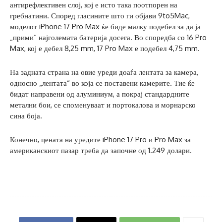
антирефлективен слој, кој е исто така поотпорен на
гребнатини. Според гласините што ги објави 9to5Mac,
моделот iPhone 17 Pro Max ќе биде малку подебел за да ја
„прими“ најголемата батерија досега. Во споредба со 16 Pro
Max, кој е дебел 8,25 mm, 17 Pro Max е подебел 4,75 mm.
На задната страна на овие уреди доаѓа лентата за камера,
односно „лентата“ во која се поставени камерите. Тие ќе
бидат направени од алуминиум, а покрај стандардните
метални бои, се споменуваат и портокалова и морнарско
сина боја.
Конечно, цената на уредите iPhone 17 Pro и Pro Max за
американскиот пазар треба да започне од 1.249 долари.