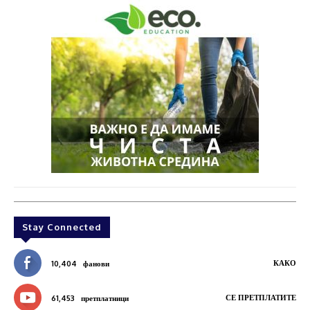
Stay Connected
КАКО
10,404
фанови
СЕ ПРЕТПЛАТИТЕ
61,453
претплатници