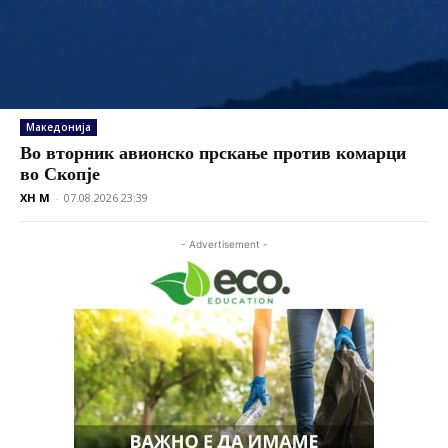
Македонија
Во вторник авионско прскање против комарци
во Скопје
XH M
-
07.08.2026 23:39
- Advertisement -