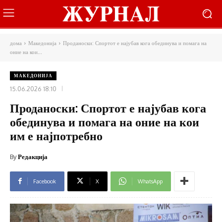
дома
Македонија
Проданоски: Спортот е најубав кога обединува и помага на
оние на кои...
МАКЕДОНИЈА
15.06.2026 18:10
Проданоски: Спортот е најубав кога
обединува и помага на оние на кои
им е најпотребно
By
Редакција
Facebook
X
WhatsApp