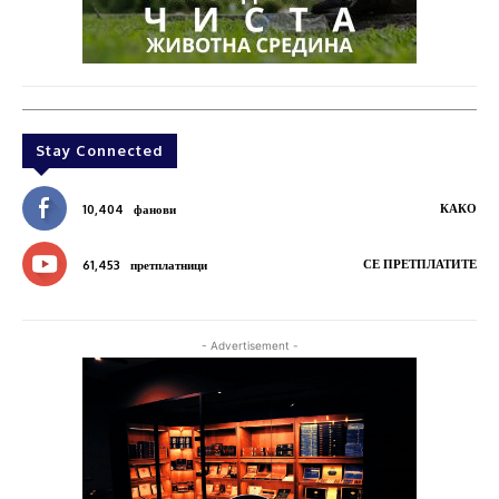
Stay Connected
КАКО
10,404
фанови
СЕ ПРЕТПЛАТИТЕ
61,453
претплатници
- Advertisement -