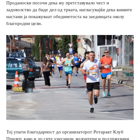
Проданоски посочи дека му претставувало чест и
задоволство да биде дел од трката, нагласувајќи дека ваквите
настани ја покажуваат обединетоста на заедницата околу
благородни цели.
Тој упати благодарност до организаторот Ротаракт Клуб
Прилеп, како и до сите учесници, волонтери и поддржувачи