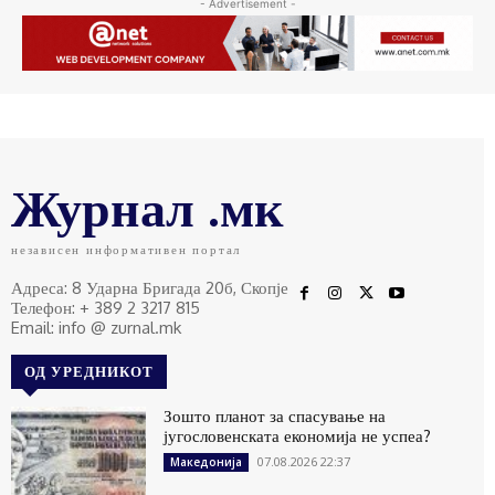
- Advertisement -
Журнал .мк
независен информативен портал
Адреса: 8 Ударна Бригада 20б, Скопје
Телефон: + 389 2 3217 815
Email: info @ zurnal.mk
ОД УРЕДНИКОТ
Зошто планот за спасување на
југословенската економија не успеа?
07.08.2026 22:37
Македонија