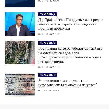
07.08.2026 23:39
Македонија
Д-р Трајановски: По труењата, на ред се
хепатитите ако кризата со водата во
Гостивар продолжи
07.08.2026 23:37
Македонија
Гостиварци да се ослободат од плаќање
на сметките за вода, бара
правобранителот, општината и владата
немаат решение
07.08.2026 23:36
Македонија
Зошто планот за спасување на
југословенската економија не успеа?
07.08.2026 22:37