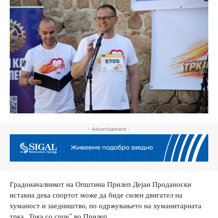
- Advertisement -
Градоначалникот на Општина Прилеп Дејан Проданоски
истакна дека спортот може да биде силен двигател на
хуманост и заедништво, по одржувањето на хуманитарната
трка „Трка со срце“ во Прилеп.