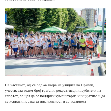
На настанот, кој се одржа вчера на улиците во Прилеп,
учествуваа голем број граѓани, рекреативци и љубители на
спортот, со цел да се поддржи хуманитарна иницијатива и да
се испрати порака за инклузивност и солидарност.