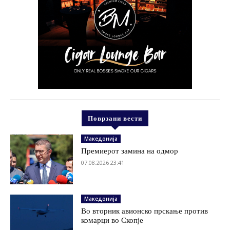
Поврзани вести
Македонија
Премиерот замина на одмор
07.08.2026 23:41
Македонија
Во вторник авионско прскање против
комарци во Скопје