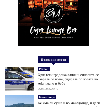
Поврзани вести
Регион
Хрватски градоначалник и синовите се
скарале со возач, удирале по колата во
која имало и бебе
05.08.2026 23:15
Македонија
Ќе има ли суша и во македонија, и дали