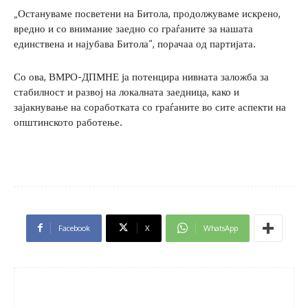
„Остануваме посветени на Битола, продолжуваме искрено,
вредно и со внимание заедно со граѓаните за нашата
единствена и најубава Битола“, порачаа од партијата.
Со ова, ВМРО-ДПМНЕ ја потенцира нивната заложба за
стабилност и развој на локалната заедница, како и
зајакнување на соработката со граѓаните во сите аспекти на
општинското работење.
Facebook
X
WhatsApp