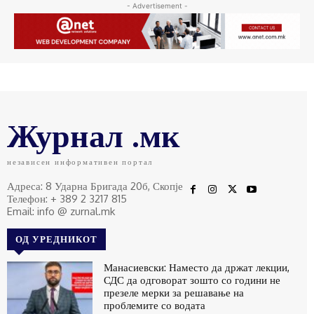
- Advertisement -
Журнал .мк
независен информативен портал
Адреса: 8 Ударна Бригада 20б, Скопје
Телефон: + 389 2 3217 815
Email: info @ zurnal.mk
ОД УРЕДНИКОТ
Манасиевски: Наместо да држат лекции,
СДС да одговорат зошто со години не
презеле мерки за решавање на
проблемите со водата