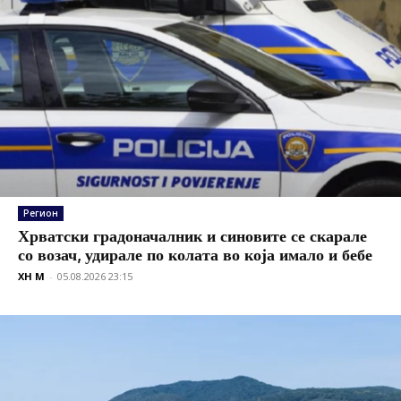
Регион
Хрватски градоначалник и синовите се скарале
со возач, удирале по колата во која имало и бебе
XH M
-
05.08.2026 23:15