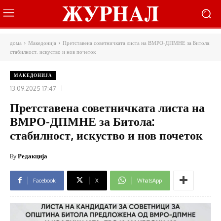
дома
Македонија
Претставена советничката листа на ВМРО-ДПМНЕ за Битола:
стабилност, искуство и нов почеток
МАКЕДОНИЈА
13.09.2025 17:47
Претставена советничката листа на
ВМРО-ДПМНЕ за Битола:
стабилност, искуство и нов почеток
By
Редакција
Facebook
X
WhatsApp