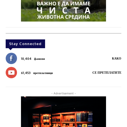
Stay Connected
КАКО
10,404
фанови
СЕ ПРЕТПЛАТИТЕ
61,453
претплатници
- Advertisement -