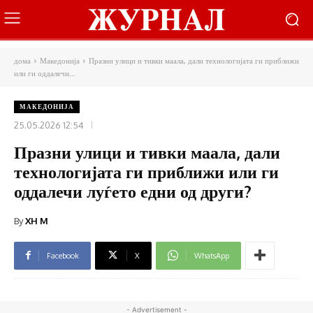
дома
Македонија
Празни улици и тивки маала, дали технологијата ги приближи
или ги оддалечи...
МАКЕДОНИЈА
25.05.2026 12:54
Празни улици и тивки маала, дали
технологијата ги приближи или ги
оддалечи луѓето едни од други?
By
XH M
Facebook
X
WhatsApp
- Advertisement -