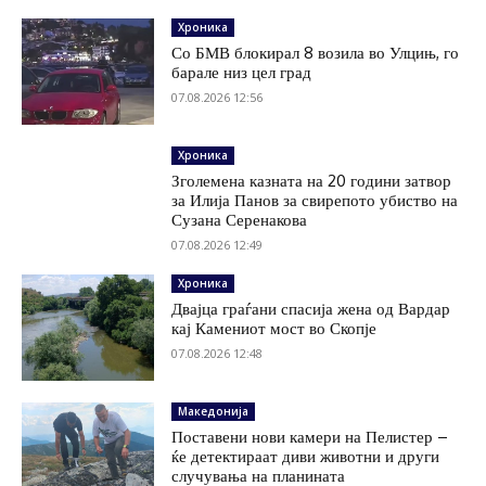
Хроника
Со БМВ блокирал 8 возила во Улцињ, го
барале низ цел град
07.08.2026 12:56
Хроника
Зголемена казната на 20 години затвор
за Илија Панов за свирепото убиство на
Сузана Серенакова
07.08.2026 12:49
Хроника
Двајца граѓани спасија жена од Вардар
кај Камениот мост во Скопје
07.08.2026 12:48
Македонија
Поставени нови камери на Пелистер –
ќе детектираат диви животни и други
случувања на планината