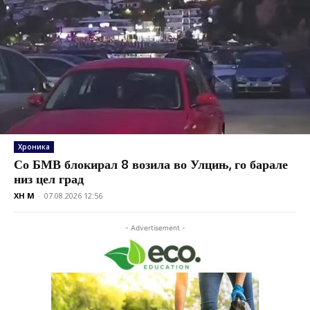
Хроника
Со БМВ блокирал 8 возила во Улцињ, го барале
низ цел град
XH M
-
07.08.2026 12:56
- Advertisement -