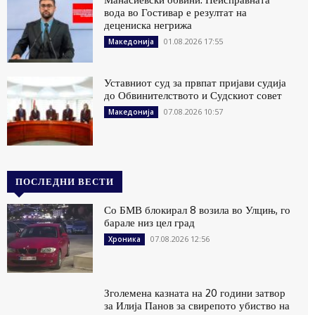
вода во Гостивар е резултат на
децениска негрижа
01.08.2026 17:55
Македонија
Уставниот суд за првпат пријави судија
до Обвинителството и Судскиот совет
07.08.2026 10:57
Македонија
ПОСЛЕДНИ ВЕСТИ
Со БМВ блокирал 8 возила во Улцињ, го
барале низ цел град
07.08.2026 12:56
Хроника
Зголемена казната на 20 години затвор
за Илија Панов за свирепото убиство на