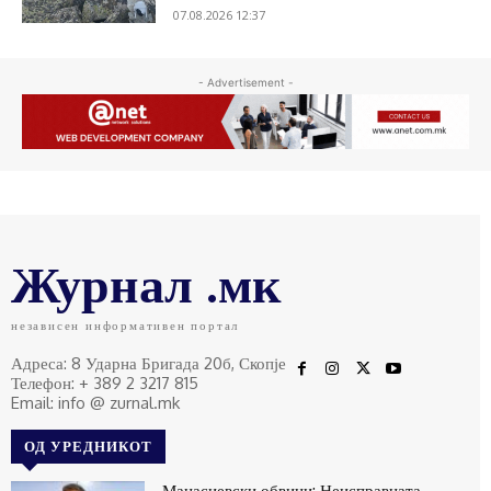
07.08.2026 12:37
- Advertisement -
Журнал .мк
независен информативен портал
Адреса: 8 Ударна Бригада 20б, Скопје
Телефон: + 389 2 3217 815
Email: info @ zurnal.mk
ОД УРЕДНИКОТ
Манасиевски обвини: Неисправната