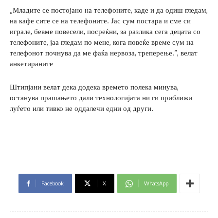
„Младите се постојано на телефоните, каде и да одиш гледам,
на кафе сите се на телефоните. Јас сум постара и сме си
играле, бевме повесели, посреќни, за разлика сега децата со
телефоните, јаа гледам по мене, кога повеќе време сум на
телефонот почнува да ме фаќа нервоза, треперење.“, велат
анкетираните
Штипјани велат дека додека времето полека минува,
останува прашањето дали технологијата ни ги приближи
луѓето или тивко не оддалечи едни од други.
Facebook
X
WhatsApp