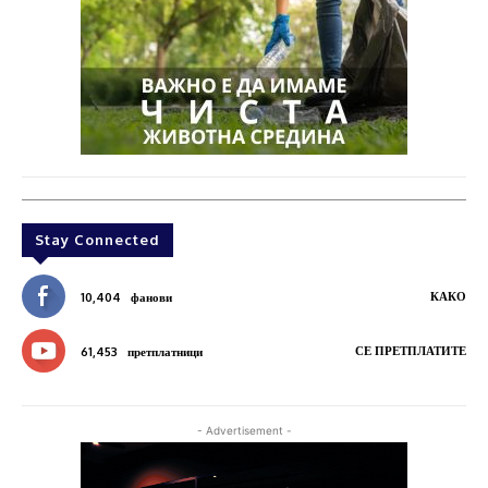
Stay Connected
КАКО
10,404
фанови
СЕ ПРЕТПЛАТИТЕ
61,453
претплатници
- Advertisement -