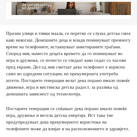
Празни улици и тивки маала, се поретко се слуша детска смеа
како некогаш. Денешните деца и млади поминуваат премногу
време на телефоните, истакнуваат анкетираните граѓани.
Според нив, наместо децата времето да го поминуваат во
игра и дружење, се почесто се гледаат како седат со часови
пред екрани. Дел од нив сметаат дека телефонот е корисен
само во одредени ситуации, но прекумерната употреба
штети. Постарите генерации велат дека порано имало повеќе
движење, игра и вистинска детска радост, за разлика од
денешната зависност од технологија.
Постарите генерации се сеќаваат дека порано имало повеќе
игра, дружење и весела детска енергија. Ист така тие
предупредуваат дека прекумерното користење на
телефоните може да влијае и на расположението и здравјето.