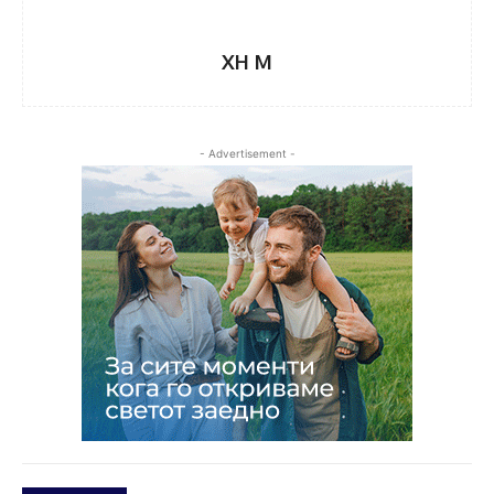
XH M
- Advertisement -