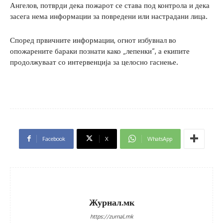
Ангелов, потврди дека пожарот се става под контрола и дека
засега нема информации за повредени или настрадани лица.
Според првичните информации, огнот избувнал во
опожарените бараки познати како „лепенки“, а екипите
продолжуваат со интервенција за целосно гаснење.
Facebook
X
WhatsApp
Журнал.мк
https://zurnal.mk