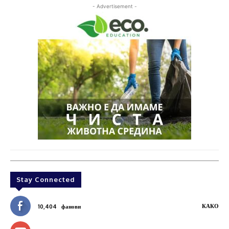
- Advertisement -
Stay Connected
КАКО
10,404
фанови