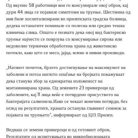
Од вкупно 58 работници кои го консумирале овој оброк, кај
дури 44 лица се појавиле симптоми на труење. Шестмина од
нив биле хоспитализирани во прилепската градска болница,
додека останатите поминале со полесна или средно тешка
клиничка слика. Општо е познато дека овој вид бактериско
труење најчесто се поврзува со консумирање сирова или
недоволно термички обработена храна од животинско
потекло, како што се месо, јајца, млеко и нивни производи.
​„Наглиот почеток, брзото достигнување на максимумот на
заболени и потоа наглото опаѓање на бројката покажуваат
дека станува збор за еднократна изложеност на
контаминирана храна. Од земените 23 примероци од
заболените, кај 11 лица веќе е потврдено присуството на
бактеријата салмонела.Иако се чекаат конечни потврди, без
оглед на резултатите, храната останува главниот сомнеж за
појавата на труењето“, информираат од ЦЈЗ Прилеп.
​Веднаш се земени примероци и од готовиот оброк.
Резултатите од испитувањата во микробиолошката