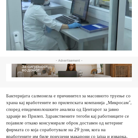
- Advertisement -
Бактеријата салмонела е причинител за масовното труење со
храна кај вработените во прилепската компанија „Микросам“,
според епидемиолошките анализа од Центарот за јавно
здравје во Прилеп. Здравствените тегоби кај работниците се
појавиле откако консумирале оброк доставен од кетеринг
фирмата со која соработувале на 29 јуни, кога на
вработените им биле понудени макарони со јајца и изварка.