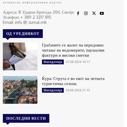
независен информативен портал
Адреса: 8 Ударна Бригада 20б, Скопје
Телефон: + 389 2 3217 815
Email: info @ zurnal.mk
ОД УРЕДНИКОТ
Граѓаните се жалат на нередовно
читање на водомерите, паушални
фактури и високи сметки
07.08.2026 14:17
Македонија
Ќура: Струга е во екот на летната
туристичка сезона
06.08.2026 21:15
Македонија
ПОСЛЕДНИ ВЕСТИ