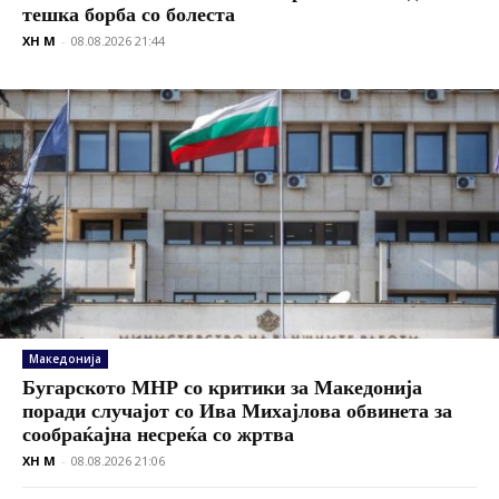
тешка борба со болеста
XH M
-
08.08.2026 21:44
Македонија
Бугарското МНР со критики за Македонија
поради случајот со Ива Михајлова обвинета за
сообраќајна несреќа со жртва
XH M
-
08.08.2026 21:06