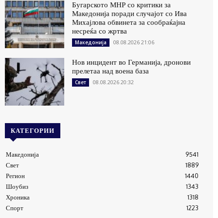
Бугарското МНР со критики за
Македонија поради случајот со Ива
Михајлова обвинета за сообраќајна
несреќа со жртва
08.08.2026 21:06
Македонија
Нов инцидент во Германија, дронови
прелетаа над воена база
08.08.2026 20:32
Свет
КАТЕГОРИИ
Македонија
9541
Свет
1889
Регион
1440
Шоубиз
1343
Хроника
1318
Спорт
1223