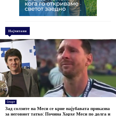
Најчитани
Спорт
Зад солзите на Меси се крие најубавата приказна
за неговиот татко: Почина Хорхе Меси по долга и