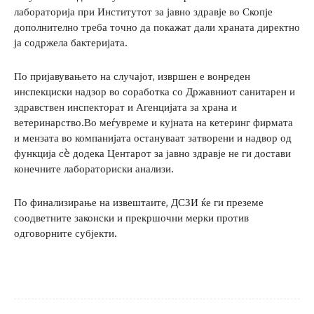
лабораторија при Институтот за јавно здравје во Скопје
дополнително треба точно да покажат дали храната директно
ја содржела бактеријата.
​По пријавувањето на случајот, извршен е вонреден
инспекциски надзор во соработка со Државниот санитарен и
здравствен инспекторат и Агенцијата за храна и
ветеринарство.Во меѓувреме и кујната на кетеринг фирмата
и мензата во компанијата остануваат затворени и надвор од
функција сè додека Центарот за јавно здравје не ги достави
конечните лабораториски анализи.
По финализирање на извештаите, ДСЗИ ќе ги преземе
соодветните законски и прекршочни мерки против
одговорните субјекти.