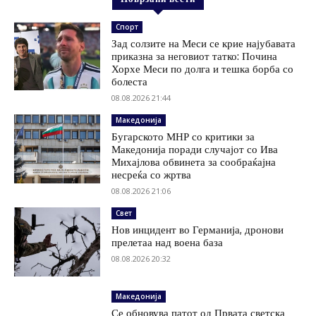
Спорт
Зад солзите на Меси се крие најубавата
приказна за неговиот татко: Почина
Хорхе Меси по долга и тешка борба со
болеста
08.08.2026 21:44
Македонија
Бугарското МНР со критики за
Македонија поради случајот со Ива
Михајлова обвинета за сообраќајна
несреќа со жртва
08.08.2026 21:06
Свет
Нов инцидент во Германија, дронови
прелетаа над воена база
08.08.2026 20:32
Македонија
Се обновува патот од Првата светска