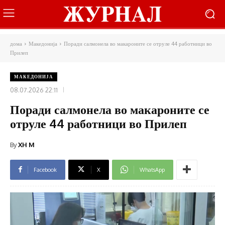
дома
Македонија
Поради салмонела во макароните се отруле 44 работници во
Прилеп
МАКЕДОНИЈА
08.07.2026 22:11
Поради салмонела во макароните се
отруле 44 работници во Прилеп
By
XH M
Facebook
X
WhatsApp