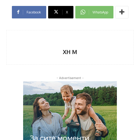
Facebook
X
WhatsApp
XH M
- Advertisement -