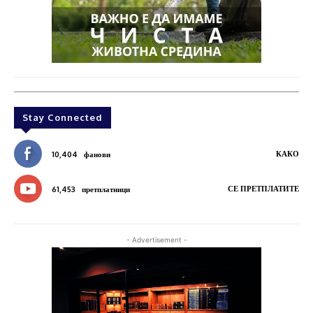
Stay Connected
КАКО
10,404
фанови
СЕ ПРЕТПЛАТИТЕ
61,453
претплатници
- Advertisement -