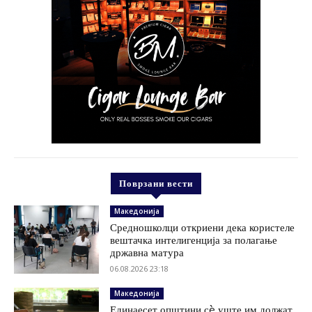
Поврзани вести
Македонија
Средношколци откриени дека користеле
вештачка интелигенција за полагање
државна матура
06.08.2026 23:18
Македонија
Единаесет општини сè уште им должат