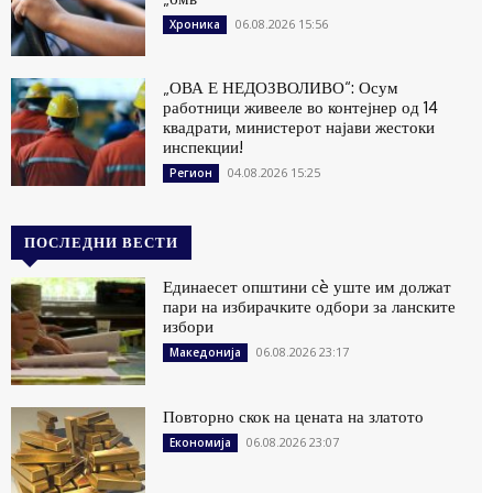
06.08.2026 15:56
Хроника
„ОВА Е НЕДОЗВОЛИВО“: Осум
работници живееле во контејнер од 14
квадрати, министерот најави жестоки
инспекции!
04.08.2026 15:25
Регион
ПОСЛЕДНИ ВЕСТИ
Единаесет општини сè уште им должат
пари на избирачките одбори за ланските
избори
06.08.2026 23:17
Македонија
Повторно скок на цената на златото
06.08.2026 23:07
Економија