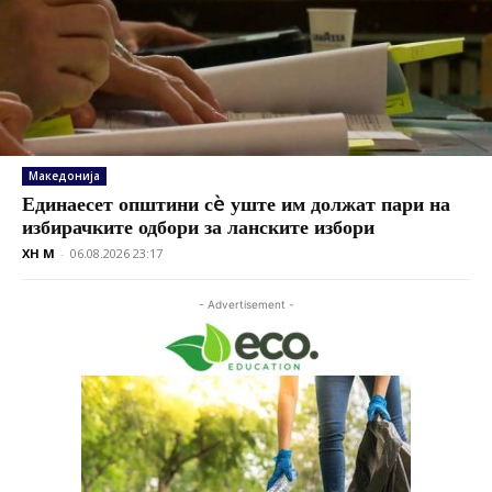
Македонија
Единаесет општини сè уште им должат пари на
избирачките одбори за ланските избори
XH M
-
06.08.2026 23:17
- Advertisement -