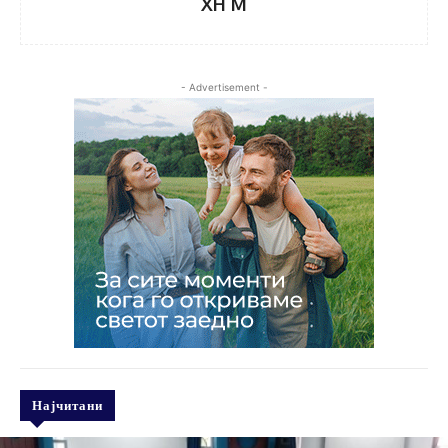
XH M
- Advertisement -
Најчитани