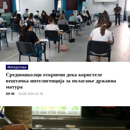
Македонија
Средношколци откриени дека користеле
вештачка интелигенција за полагање државна
матура
XH M
-
06.08.2026 23:18