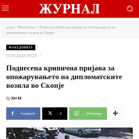
дома
Македонија
Поднесена кривична пријава за опожарувањето на
дипломатските возила во Скопје
МАКЕДОНИЈА
17.06.2026 09:25
Поднесена кривична пријава за
опожарувањето на дипломатските
возила во Скопје
By
XH M
Facebook
X
WhatsApp