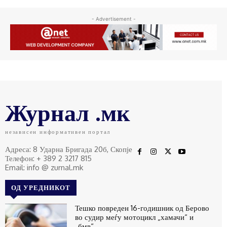
- Advertisement -
Журнал .мк
независен информативен портал
Адреса: 8 Ударна Бригада 20б, Скопје
Телефон: + 389 2 3217 815
Email: info @ zurnal.mk
ОД УРЕДНИКОТ
Тешко повреден 16-годишник од Берово
во судир меѓу мотоцикл „хамачи“ и
„бмв“