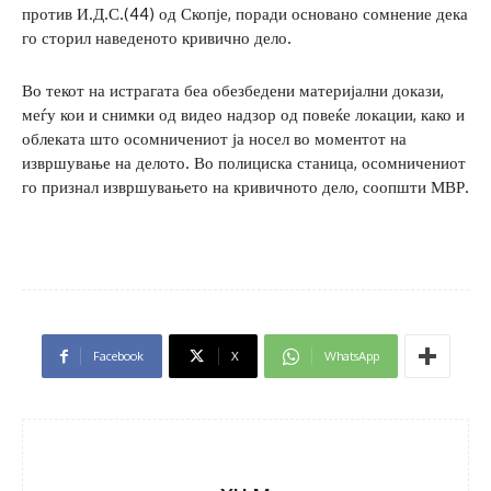
против И.Д.С.(44) од Скопје, поради основано сомнение дека
го сторил наведеното кривично дело.
Во текот на истрагата беа обезбедени материјални докази,
меѓу кои и снимки од видео надзор од повеќе локации, како и
облеката што осомничениот ја носел во моментот на
извршување на делото. Во полициска станица, осомничениот
го признал извршувањето на кривичното дело, соопшти МВР.
Facebook
X
WhatsApp