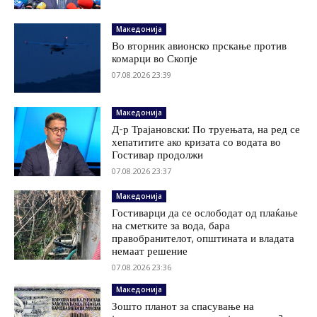
Македонија
Во вторник авионско прскање против
комарци во Скопје
07.08.2026 23:39
Македонија
Д-р Трајановски: По труењата, на ред се
хепатитите ако кризата со водата во
Гостивар продолжи
07.08.2026 23:37
Македонија
Гостиварци да се ослободат од плаќање
на сметките за вода, бара
правобранителот, општината и владата
немаат решение
07.08.2026 23:36
Македонија
Зошто планот за спасување на