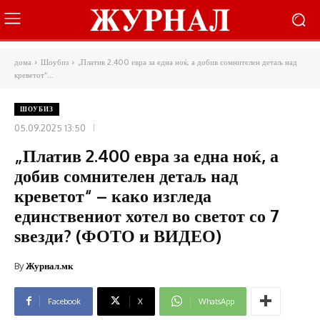
дома
Шоубиз
„Платив 2.400 евра за една ноќ, а добив сомнителен детаљ над
креветот“...
ШОУБИЗ
05.09.2025 13:50
„Платив 2.400 евра за една ноќ, а
добив сомнителен детаљ над
креветот“ – како изгледа
единствениот хотел во светот со 7
ѕвезди? (ФОТО и ВИДЕО)
By
Журнал.мк
Facebook
X
WhatsApp