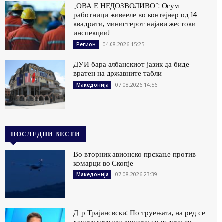
„ОВА Е НЕДОЗВОЛИВО“: Осум
работници живееле во контејнер од 14
квадрати, министерот најави жестоки
инспекции!
04.08.2026 15:25
Регион
ДУИ бара албанскиот јазик да биде
вратен на државните табли
07.08.2026 14:56
Македонија
ПОСЛЕДНИ ВЕСТИ
Во вторник авионско прскање против
комарци во Скопје
07.08.2026 23:39
Македонија
Д-р Трајановски: По труењата, на ред се
хепатитите ако кризата со водата во