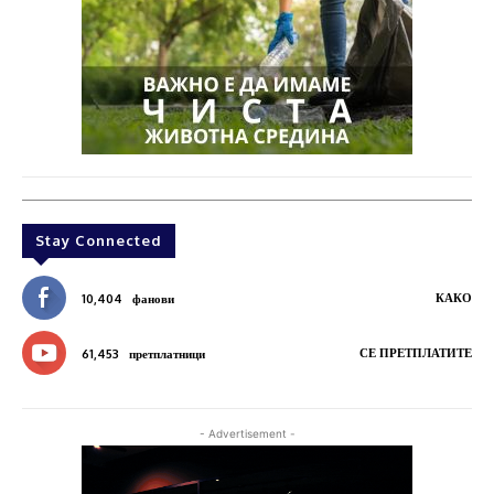
Stay Connected
КАКО
10,404
фанови
СЕ ПРЕТПЛАТИТЕ
61,453
претплатници
- Advertisement -