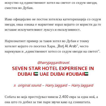
искуство од единствениот хотел на светот со седум ѕвезди,
сместен во Дубаи.
Иако официјално не постои хотелска категоризација со седум
ѕвезди, оваа ознака е маркетинг израз којшто се користи да го
истакне исклучителниот луксуз и ексклузивност.
Најпознатиот пример за таков хотел во Дубаи е токму
хотелот којшто го посетил Хари, „Burj Al Arab“, често
нарекуван и „единствениот хотел со седум ѕвезди на светот“.
@harryjaggardtravel
SEVEN STAR HOTEL EXPERIENCE IN
DUBAI
UAE DUBAI
#DUBAI
♬ original sound – Harry Jaggard – Harry Jaggard
Собата во која престојувал чинела 2.400 евра за една ноќ, а
она што го добил за тие пари звучи како од соништата.