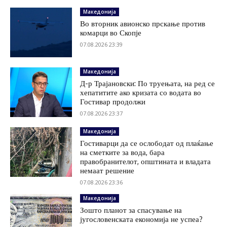
Македонија
Во вторник авионско прскање против
комарци во Скопје
07.08.2026 23:39
Македонија
Д-р Трајановски: По труењата, на ред се
хепатитите ако кризата со водата во
Гостивар продолжи
07.08.2026 23:37
Македонија
Гостиварци да се ослободат од плаќање
на сметките за вода, бара
правобранителот, општината и владата
немаат решение
07.08.2026 23:36
Македонија
Зошто планот за спасување на
југословенската економија не успеа?