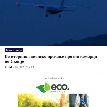
Македонија
Во вторник авионско прскање против комарци
во Скопје
XH M
-
07.08.2026 23:39
- Advertisement -