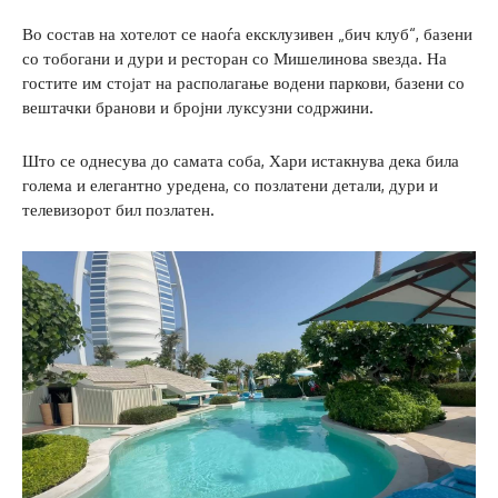
Во состав на хотелот се наоѓа ексклузивен „бич клуб“, базени
со тобогани и дури и ресторан со Мишелинова ѕвезда. На
гостите им стојат на располагање водени паркови, базени со
вештачки бранови и бројни луксузни содржини.
Што се однесува до самата соба, Хари истакнува дека била
голема и елегантно уредена, со позлатени детали, дури и
телевизорот бил позлатен.