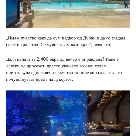
„Имам чувство како да сум надвор од Дубаи и да го гледам
своето кралство. Се чувствувам како крал“, рекол тој.
Дали цената за 2.400 евра од вечер е оправдана? Иако е
далеку од просекот, престојувањето во овој хотел
претставува единствено искуство за оние кои сакаат да го
почувствуваат врвот на луксузот.