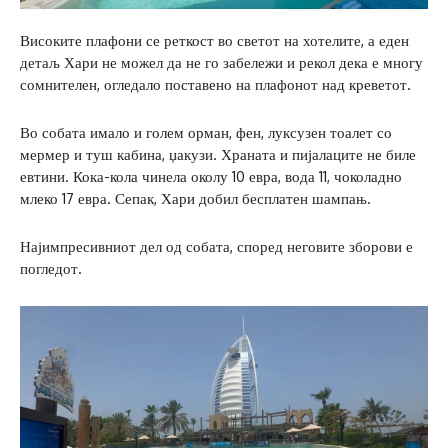
Високите плафони се реткост во светот на хотелите, а еден
детаљ Хари не можел да не го забележи и рекол дека е многу
сомнителен, огледало поставено на плафонот над креветот.
Во собата имало и голем орман, фен, луксузен тоалет со
мермер и туш кабина, џакузи. Храната и пијалаците не биле
евтини. Кока-кола чинела околу 10 евра, вода 11, чоколадно
млеко 17 евра. Сепак, Хари добил бесплатен шампањ.
Најимпресивниот дел од собата, според неговите зборови е
погледот.