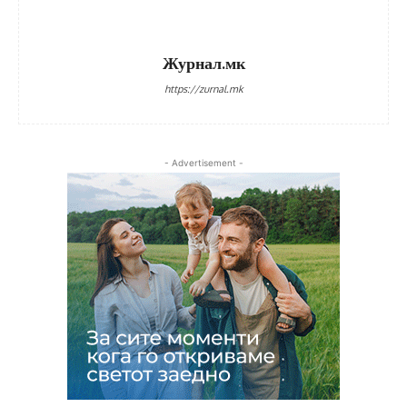
Журнал.мк
https://zurnal.mk
- Advertisement -