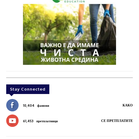
Stay Connected
КАКО
10,404
фанови
СЕ ПРЕТПЛАТИТЕ
61,453
претплатници