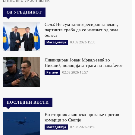
Email: info @ zurnal.mk
ОД УРЕДНИКОТ
Села: Не сум заинтересиран за власт,
партиите треба да се излечат од оваа
болест
03.08.2026 15:30
Македонија
Ликвидиран Јован Мрваљевиќ во
Никшиќ, полицијата трага по напаѓачот
02.08.2026 16:57
Регион
ПОСЛЕДНИ ВЕСТИ
Во вторник авионско прскање против
комарци во Скопје
07.08.2026 23:39
Македонија