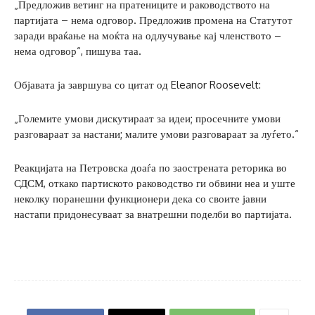
„Предложив ветинг на пратениците и раководството на
партијата – нема одговор. Предложив промена на Статутот
заради враќање на моќта на одлучување кај членството –
нема одговор“, пишува таа.
Објавата ја завршува со цитат од Eleanor Roosevelt:
„Големите умови дискутираат за идеи; просечните умови
разговараат за настани; малите умови разговараат за луѓето.“
Реакцијата на Петровска доаѓа по заострената реторика во
СДСМ, откако партиското раководство ги обвини неа и уште
неколку поранешни функционери дека со своите јавни
настапи придонесуваат за внатрешни поделби во партијата.