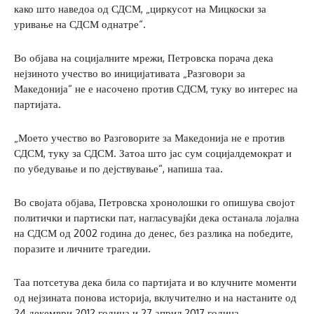
како што наведоа од СДСМ, „циркусот на Мицкоски за
уривање на СДСМ однатре“.
Во објава на социјалните мрежи, Петровска порача дека
нејзиното учество во иницијативата „Разговори за
Македонија“ не е насочено против СДСМ, туку во интерес на
партијата.
„Моето учество во Разговорите за Македонија не е против
СДСМ, туку за СДСМ. Затоа што јас сум социјалдемократ и
по убедување и по дејствување“, напиша таа.
Во својата објава, Петровска хронолошки го опишува својот
политички и партиски пат, нагласувајќи дека останала лојална
на СДСМ од 2002 година до денес, без разлика на победите,
поразите и личните трагедии.
Таа потсетува дека била со партијата и во клучните моменти
од нејзината понова историја, вклучително и на настаните од
24 декември 2012 година и 27 април 2017 година.