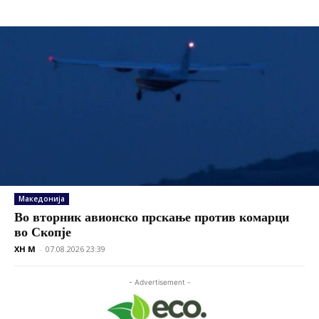
Македонија
Во вторник авионско прскање против комарци
во Скопје
XH M
-
07.08.2026 23:39
- Advertisement -