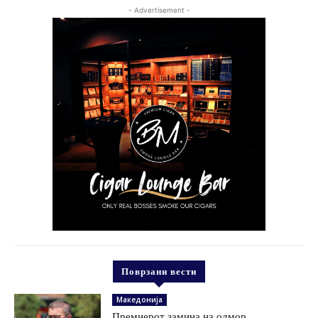
- Advertisement -
Поврзани вести
Македонија
Премиерот замина на одмор