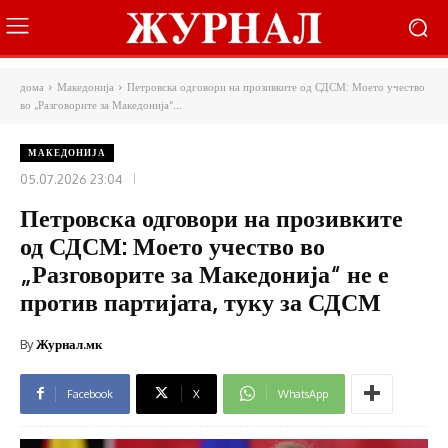
дома
Македонија
Петровска одговори на прозивките од СДСМ: Моето учество
во „Разговорите за Македонија“...
МАКЕДОНИЈА
05.07.2026 23:04
Петровска одговори на прозивките
од СДСМ: Моето учество во
„Разговорите за Македонија“ не е
против партијата, туку за СДСМ
By
Журнал.мк
Facebook
X
WhatsApp