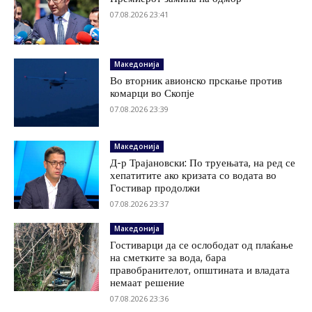
07.08.2026 23:41
Македонија
Во вторник авионско прскање против
комарци во Скопје
07.08.2026 23:39
Македонија
Д-р Трајановски: По труењата, на ред се
хепатитите ако кризата со водата во
Гостивар продолжи
07.08.2026 23:37
Македонија
Гостиварци да се ослободат од плаќање
на сметките за вода, бара
правобранителот, општината и владата
немаат решение
07.08.2026 23:36