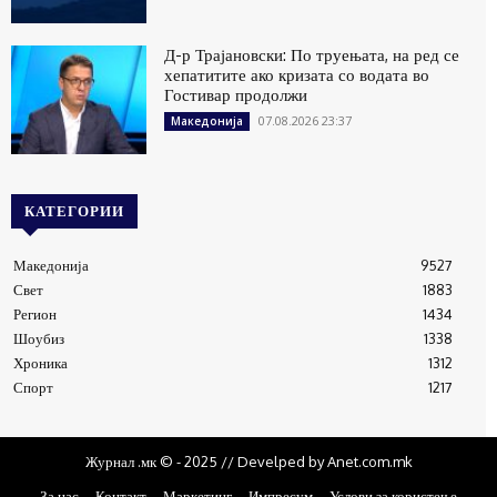
Д-р Трајановски: По труењата, на ред се
хепатитите ако кризата со водата во
Гостивар продолжи
07.08.2026 23:37
Македонија
КАТЕГОРИИ
Македонија
9527
Свет
1883
Регион
1434
Шоубиз
1338
Хроника
1312
Спорт
1217
Журнал .мк © - 2025 // Develped by Anet.com.mk
За нас
Контакт
Маркетинг
Импресум
Услови за користење