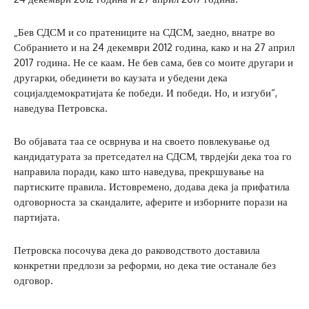
„Бев СДСМ и со пратениците на СДСМ, заедно, внатре во
Собранието и на 24 декември 2012 година, како и на 27 април
2017 година. Не се каам. Не бев сама, бев со моите другари и
другарки, обединети во каузата и убедени дека
социјалдемократијата ќе победи. И победи. Но, и изгуби“,
наведува Петровска.
Во објавата таа се осврнува и на своето повлекување од
кандидатурата за претседател на СДСМ, тврдејќи дека тоа го
направила поради, како што наведува, прекршување на
партиските правила. Истовремено, додава дека ја прифатила
одговорноста за скандалите, аферите и изборните порази на
партијата.
Петровска посочува дека до раководството доставила
конкретни предлози за реформи, но дека тие останале без
одговор.