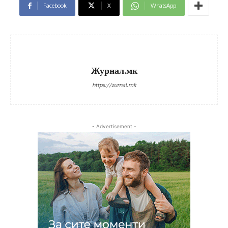
Facebook
X
WhatsApp
Журнал.мк
https://zurnal.mk
- Advertisement -