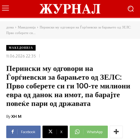
дома
Македонија
Перински му одговори на Ѓорѓиевски за барањето од ЗЕЛС:
Прво соберете си...
МАКЕДОНИЈА
11.06.2026 22:35
Перински му одговори на
Ѓорѓиевски за барањето од ЗЕЛС:
Прво соберете си ги 100-те милиони
евра од данок на имот, па барајте
повеќе пари од државата
By
XH M
Facebook
X
WhatsApp