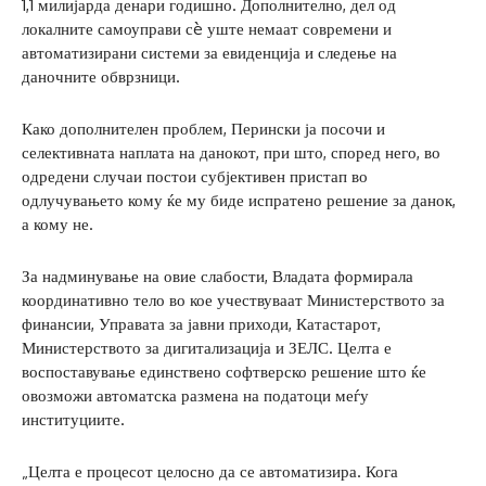
1,1 милијарда денари годишно. Дополнително, дел од
локалните самоуправи сè уште немаат современи и
автоматизирани системи за евиденција и следење на
даночните обврзници.
Како дополнителен проблем, Перински ја посочи и
селективната наплата на данокот, при што, според него, во
одредени случаи постои субјективен пристап во
одлучувањето кому ќе му биде испратено решение за данок,
а кому не.
За надминување на овие слабости, Владата формирала
координативно тело во кое учествуваат Министерството за
финансии, Управата за јавни приходи, Катастарот,
Министерството за дигитализација и ЗЕЛС. Целта е
воспоставување единствено софтверско решение што ќе
овозможи автоматска размена на податоци меѓу
институциите.
„Целта е процесот целосно да се автоматизира. Кога