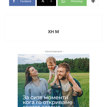
Facebook
X
WhatsApp
XH M
- Advertisement -