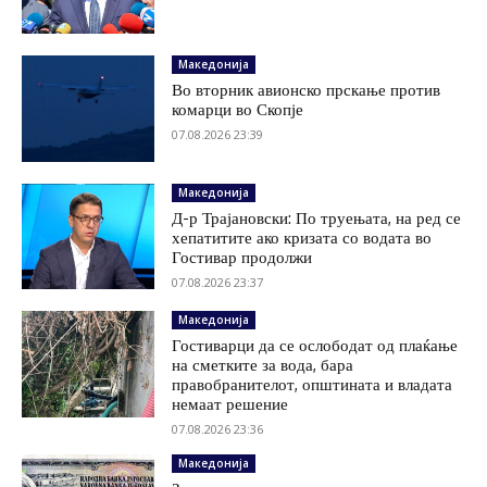
Македонија
Во вторник авионско прскање против
комарци во Скопје
07.08.2026 23:39
Македонија
Д-р Трајановски: По труењата, на ред се
хепатитите ако кризата со водата во
Гостивар продолжи
07.08.2026 23:37
Македонија
Гостиварци да се ослободат од плаќање
на сметките за вода, бара
правобранителот, општината и владата
немаат решение
07.08.2026 23:36
Македонија