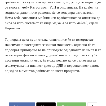
граѓанинот ќе купи или промени имот, податоците веднаш да
се вкрстат меѓу Катастарот, УЈП и општината. На крајот на
годината, даночното решение ќе се генерира автоматски.
Нема веќе локалниот моќник или вработениот во општина да
бира за кого системот ќе биде мајка, а за кого маќеа“, изјави
Перински.
Тој порача дека дури откако општините ќе ги искористат
максимално постојните законски можности, односно ќе го
подобрат прибирањето на приходите од данокот на имот и ќе
ги затворат финансиските „дупки“ низ кои годишно се губат
десетици милиони евра, ќе може реално да се разговара за
зголемување на нивниот удел од ДДВ и персоналниот данок,
од кој во моментов добиваат по шест проценти.