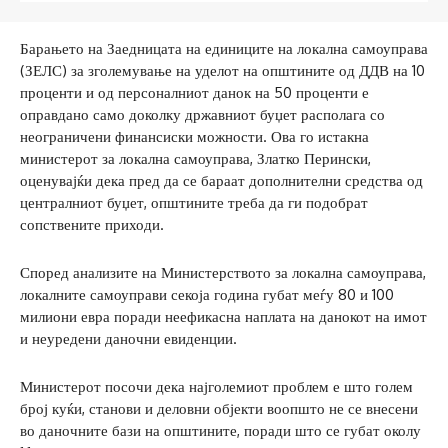
Барањето на Заедницата на единиците на локална самоуправа
(ЗЕЛС) за зголемување на уделот на општините од ДДВ на 10
проценти и од персоналниот данок на 50 проценти е
оправдано само доколку државниот буџет располага со
неограничени финансиски можности. Ова го истакна
министерот за локална самоуправа, Златко Перински,
оценувајќи дека пред да се бараат дополнителни средства од
централниот буџет, општините треба да ги подобрат
сопствените приходи.
Според анализите на Министерството за локална самоуправа,
локалните самоуправи секоја година губат меѓу 80 и 100
милиони евра поради неефикасна наплата на данокот на имот
и неуредени даночни евиденции.
Министерот посочи дека најголемиот проблем е што голем
број куќи, станови и деловни објекти воопшто не се внесени
во даночните бази на општините, поради што се губат околу