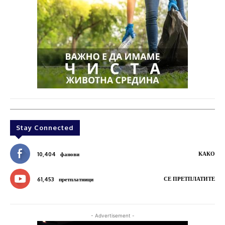
Stay Connected
КАКО
10,404
фанови
СЕ ПРЕТПЛАТИТЕ
61,453
претплатници
- Advertisement -