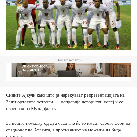
- Advertisement -
Сините Ајкули како што ја нарекуваат репрезентацијата на
Зеленортските острови — направија историски успеј и се
пласираа на Мундијалот.
За нешто помалку од два часа тие ќе го имаат своето деби на
стадионот во Атланта, а противникот не можеше да биде
потежок.