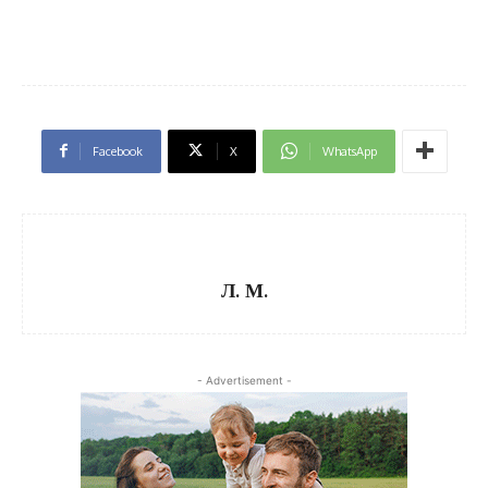
Facebook
X
WhatsApp
Л. М.
- Advertisement -