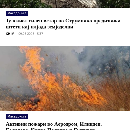
Македонија
Јулскиот силен ветар во Струмичко предизвика
штети кај илјада земјоделци
XH M
-
09.08.2026 15:37
Македонија
Активни пожари во Аеродром, Илинден,
Босилово, Крива Паланка и Гостивар