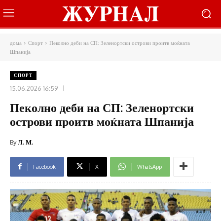
дома
Спорт
Пеколно деби на СП: Зеленортски острови проитв моќната
Шпанија
СПОРТ
15.06.2026 16:59
Пеколно деби на СП: Зеленортски
острови проитв моќната Шпанија
By
Л. М.
Facebook
X
WhatsApp