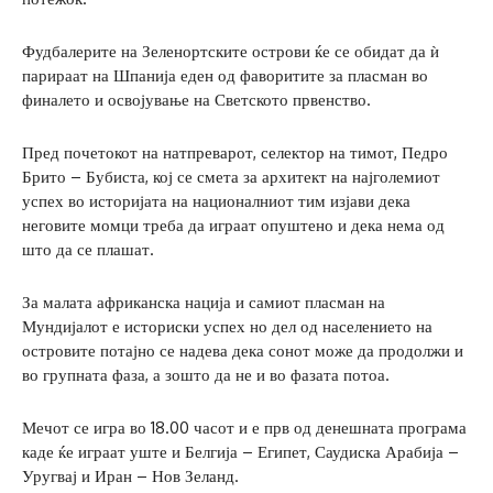
Фудбалерите на Зеленортските острови ќе се обидат да ѝ
парираат на Шпанија еден од фаворитите за пласман во
финалето и освојување на Светското првенство.
Пред почетокот на натпреварот, селектор на тимот, Педро
Брито – Бубиста, кој се смета за архитект на најголемиот
успех во историјата на националниот тим изјави дека
неговите момци треба да играат опуштено и дека нема од
што да се плашат.
За малата африканска нација и самиот пласман на
Мундијалот е историски успех но дел од населението на
островите потајно се надева дека сонот може да продолжи и
во групната фаза, а зошто да не и во фазата потоа.
Мечот се игра во 18.00 часот и е прв од денешната програма
каде ќе играат уште и Белгија – Египет, Саудиска Арабија –
Уругвај и Иран – Нов Зеланд.