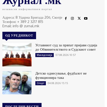
независен информативен портал
Адреса: 8 Ударна Бригада 20б, Скопје
Телефон: + 389 2 3217 815
Email: info @ zurnal.mk
ОД УРЕДНИКОТ
Уставниот суд за првпат пријави судија
до Обвинителството и Судскиот совет
07.08.2026 10:57
Македонија
Детско однесување, фудбалот не
функционира така
04.08.2026 15:15
Спорт
ПОСЛЕДНИ ВЕСТИ