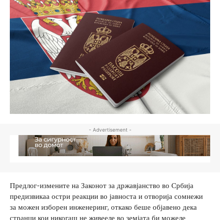
- Advertisement -
Предлог-измените на Законот за државјанство во Србија
предизвикаа остри реакции во јавноста и отворија сомнежи
за можен изборен инженеринг, откако беше објавено дека
странци кои никогаш не живееле во земјата би можеле