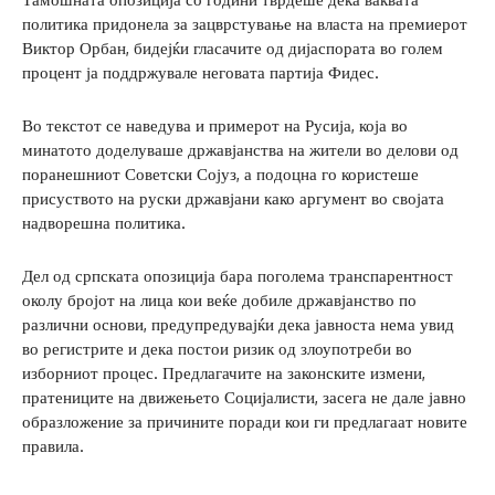
политика придонела за зацврстување на власта на премиерот
Виктор Орбан, бидејќи гласачите од дијаспората во голем
процент ја поддржувале неговата партија Фидес.
Во текстот се наведува и примерот на Русија, која во
минатото доделуваше државјанства на жители во делови од
поранешниот Советски Сојуз, а подоцна го користеше
присуството на руски државјани како аргумент во својата
надворешна политика.
Дел од српската опозиција бара поголема транспарентност
околу бројот на лица кои веќе добиле државјанство по
различни основи, предупредувајќи дека јавноста нема увид
во регистрите и дека постои ризик од злоупотреби во
изборниот процес. Предлагачите на законските измени,
пратениците на движењето Социјалисти, засега не дале јавно
образложение за причините поради кои ги предлагаат новите
правила.