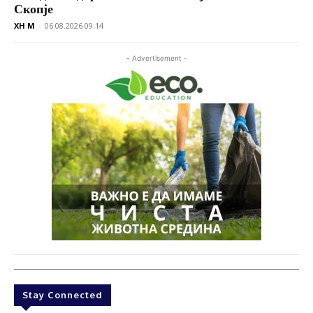
Скопје
XH M
-
06.08.2026 09:14
- Advertisement -
Stay Connected