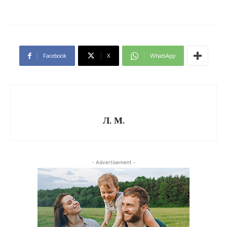
Facebook
X
WhatsApp
Л. М.
- Advertisement -