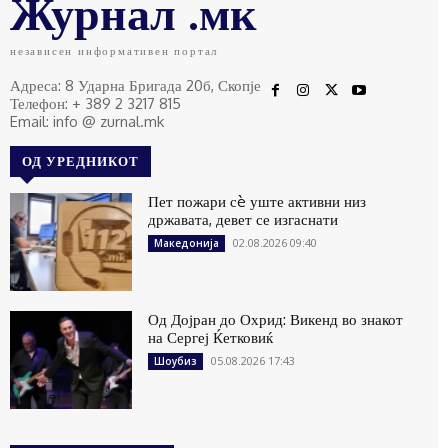
Журнал .мк
независен информативен портал
Адреса: 8 Ударна Бригада 20б, Скопје
Телефон: + 389 2 3217 815
Email: info @ zurnal.mk
ОД УРЕДНИКОТ
Пет пожари сè уште активни низ
државата, девет се изгаснати
02.08.2026 09:40
Македонија
Од Дојран до Охрид: Викенд во знакот
на Сергеј Ќетковиќ
05.08.2026 17:43
Шоубиз