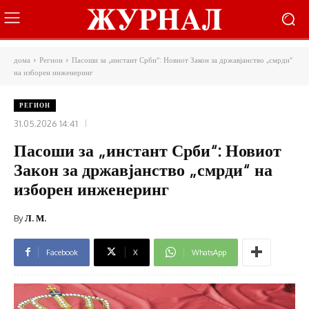
дома
Регион
Пасоши за „инстант Срби“: Новиот Закон за државјанство „смрди“
на изборен инженеринг
РЕГИОН
31.05.2026 14:41
Пасоши за „инстант Срби“: Новиот
Закон за државјанство „смрди“ на
изборен инженеринг
By
Л. М.
Facebook
X
WhatsApp