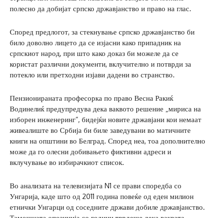
полесно да добијат српско државјанство и право на глас.
Според предлогот, за стекнување српско државјанство би
било доволно лицето да се изјасни како припадник на
српскиот народ, при што како доказ би можеле да се
користат различни документи, вклучително и потврди за
потекло или претходни изјави дадени во странство.
Пензионираната професорка по право Весна Ракиќ
Водинелиќ предупредува дека ваквото решение „мириса на
изборен инженеринг“, бидејќи новите државјани кои немаат
живеалиште во Србија би биле заведувани во матичните
книги на општини во Белград. Според неа, тоа дополнително
може да го олесни добивањето фиктивни адреси и
вклучување во избирачкиот список.
Во анализата на телевизијата N1 се прави споредба со
Унгарија, каде што од 2011 година повеќе од еден милион
етнички Унгарци од соседните држави добиле државјанство.
Тамошната опозиција со години тврдеше дека ваквата