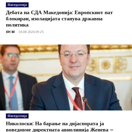
Македонија
Дебата на СДА Македонија: Европскиот пат
блокиран, изолацијата станува државна
политика
XH M
-
06.08.2026 09:25
Македонија
Николоски: На барање на дијаспората ја
воведовме директната авиолинија Женева –