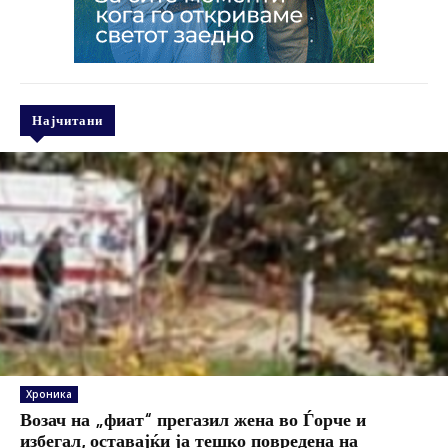
Најчитани
Хроника
Возач на „фиат“ прегазил жена во Ѓорче и
избегал, оставајќи ја тешко повредена на