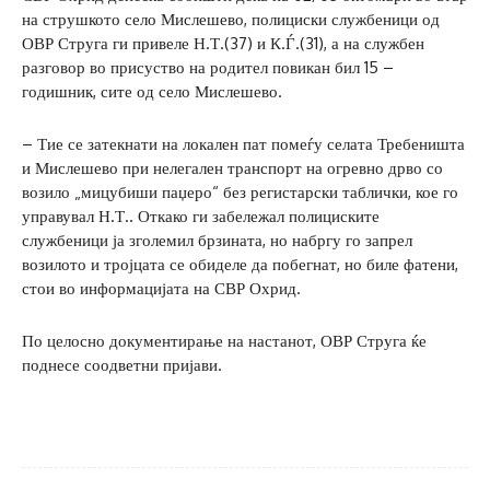
на струшкото село Мислешево, полициски службеници од
ОВР Струга ги привеле Н.Т.(37) и К.Ѓ.(31), а на службен
разговор во присуство на родител повикан бил 15 –
годишник, сите од село Мислешево.
– Тие се затекнати на локален пат помеѓу селата Требеништа
и Мислешево при нелегален транспорт на огревно дрво со
возило „мицубиши паџеро“ без регистарски таблички, кое го
управувал Н.Т.. Откако ги забележал полициските
службеници ја зголемил брзината, но набргу го запрел
возилото и тројцата се обиделе да побегнат, но биле фатени,
стои во информацијата на СВР Охрид.
По целосно документирање на настанот, ОВР Струга ќе
поднесе соодветни пријави.