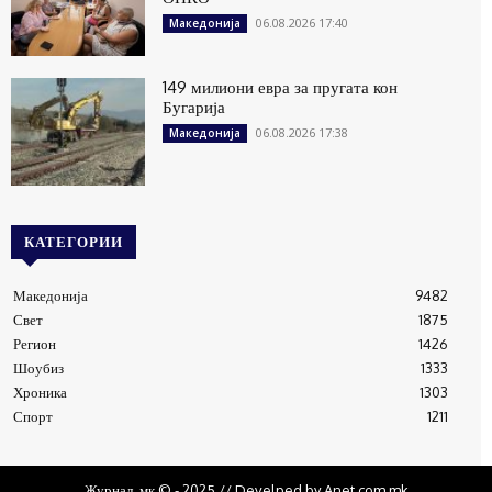
06.08.2026 17:40
Македонија
149 милиони евра за пругата кон
Бугарија
06.08.2026 17:38
Македонија
КАТЕГОРИИ
Македонија
9482
Свет
1875
Регион
1426
Шоубиз
1333
Хроника
1303
Спорт
1211
Журнал .мк © - 2025 // Develped by Anet.com.mk