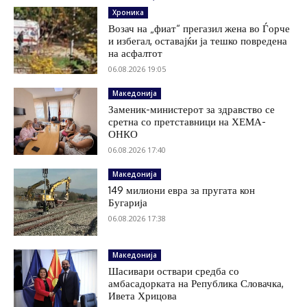
Хроника
Возач на „фиат“ прегазил жена во Ѓорче
и избегал, оставајќи ја тешко повредена
на асфалтот
06.08.2026 19:05
Македонија
Заменик-министерот за здравство се
сретна со претставници на ХЕМА-
ОНКО
06.08.2026 17:40
Македонија
149 милиони евра за пругата кон
Бугарија
06.08.2026 17:38
Македонија
Шасивари оствари средба со
амбасадорката на Република Словачка,
Ивета Хрицова