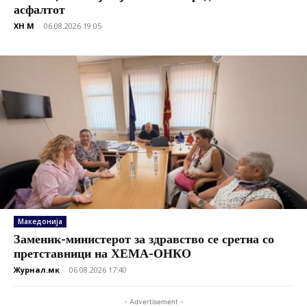
асфалтот
XH M
-
06.08.2026 19:05
Македонија
Заменик-министерот за здравство се сретна со
претставници на ХЕМА-ОНКО
Журнал.мк
-
06.08.2026 17:40
- Advertisement -