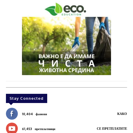
Stay Connected
КАКО
10,404
фанови
СЕ ПРЕТПЛАТИТЕ
61,453
претплатници