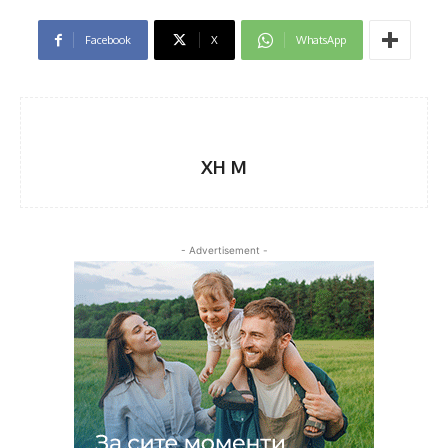
Facebook
X
WhatsApp
XH M
- Advertisement -