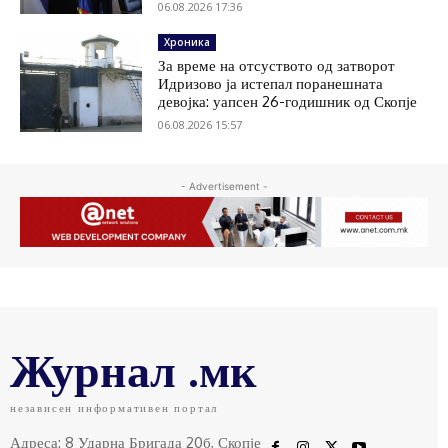
06.08.2026 17:36
Хроника
За време на отсуството од затворот
Идризово ја истепал поранешната
девојка: уапсен 26-годишник од Скопје
06.08.2026 15:57
- Advertisement -
Журнал .мк
независен информативен портал
Адреса: 8 Ударна Бригада 20б, Скопје