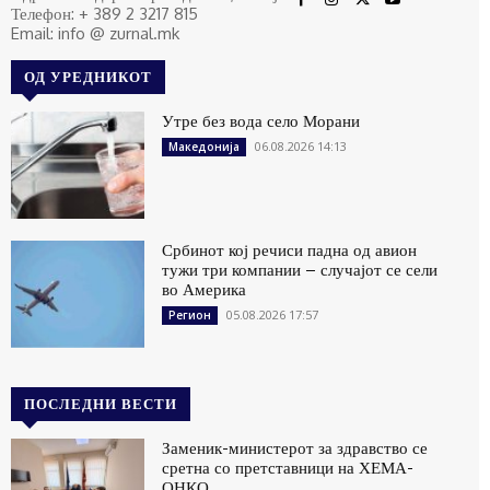
Телефон: + 389 2 3217 815
Email: info @ zurnal.mk
ОД УРЕДНИКОТ
Утре без вода село Морани
06.08.2026 14:13
Македонија
Србинот кој речиси падна од авион
тужи три компании – случајот се сели
во Америка
05.08.2026 17:57
Регион
ПОСЛЕДНИ ВЕСТИ
Заменик-министерот за здравство се
сретна со претставници на ХЕМА-
ОНКО