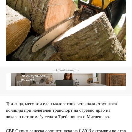
- Advertisement -
Три лица, меѓу кои еден малолетник затекнала струшката
полиција при нелегален транспорт на огревно дрво на
локален пат помеѓу селата Требеништа и Мислешево.
СВР Охрид денеска соопшти дека на 02/03 октомври во атар