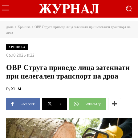
дома
Хроника
ОВР Струга приведе лица затекнати при нелегален транспорт на
дрва
ХРОНИКА
05.10.2025 11:22
ОВР Струга приведе лица затекнати
при нелегален транспорт на дрва
By
XH M
Facebook
X
WhatsApp