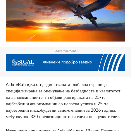
- Advertisement -
AirlineRatings.com, единствената глобална страница
специјализирана за оценување на безбедноста и квалитетот
на авиокомпаниите, ги објави рангирањата на 25-те
најбезбедни авиокомпании со целосна услуга и 25-те
најбезбедни нискобуџетни авиокомпании за 2026 година,
меѓу вкупно 320 превозници што ги следи низ целиот свет.
Извршната директорка на AirlineRatings, Шерон Петерсен,