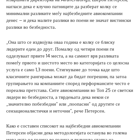
нагласи дека е клучно патниците да разберат колку се
минимални разликите меѓу најбезбедните авиокомпании
денес – и дека малите разлики во поени не значат вистински
разлики во безбедноста.
„Она што се издвојува оваа година е колку се блиску
лидерите еден до друг. Помалку од четири поени ги
одделуваат првите 14 места, а на самиот врв разликата
помеѓу првото и шестото место во категоријата со целосна
услуга е само 1,3 поени. Стигнуваме до точка каде што
класичните рангирања можат да бидат погрешни, па затоа
групирањето на компаниите според перформансите често е
пореална претстава. Сите авиокомпании во Топ 25 се светски
лидери во безбедноста, а тврдењата дека некои се
„значително побезбедни“ или „поопасни“ од другите се
сензационалистички и неточни“, рече Петерсен.
Како е составен списокот на најбезбедни авиокомпании
Петерсен објасни дека методологијата останува во голема
мера иста од година во година и вклучува стапка на