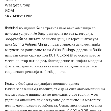
WestJet Group
GOAL
SKY Airline Chile
flydubai во иднина ќе се третира како авиокомпанија со
целосна услуга и ќе биде рангирана во таа категорија.
Зборувајќи за листата со ниски цени, Петерсен нагласува
дека Spring Airlines China е првата кинеска авиокомпанија
вклучена во рангирањето на AirlineRatings, додека airBaltic
направи силен скок во Топ 10. HK Express го освои првото
место по втор пат по ред, благодарение на својата модерна
флота, екстремно ниската стапка на инциденти и речиси
совршената ревизија на безбедноста.
Колку е безбедна авијацијата воопшто денес?
Важна забелешка од извештајот е дека сите авиокомпании на
листата имале инциденти во последните две години – од
удари на опашката при слетување до гаснење на моторите
или помали пожари во кабината. Сепак, вистинската стапка
на инциденти по лет се движи помеѓу 0,002 и 0,09, што се