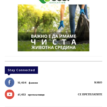
Stay Connected
КАКО
10,404
фанови
СЕ ПРЕТПЛАТИТЕ
61,453
претплатници