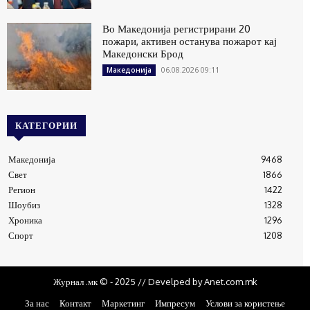
Во Македонија регистрирани 20
пожари, активен останува пожарот кај
Македонски Брод
06.08.2026 09:11
Македонија
КАТЕГОРИИ
Македонија
9468
Свет
1866
Регион
1422
Шоубиз
1328
Хроника
1296
Спорт
1208
Журнал .мк © - 2025 // Develped by Anet.com.mk
За нас
Контакт
Маркетинг
Импресум
Услови за користење