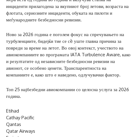
инциденти прилагодена за вкупниот број летови, возраста на
флотата, сериозните инциденти, обуката на пилоти и
меѓународните безбедносни ревизии.
Ново за 2026 година е поголем фокус на спречувањето на
турбуленциите, бидејќи тие се сè уште главна причина за
повреди за време на летот. Во овој контекст, учеството на
авиокомпаниите во програмата IATA Turbulence Aware, како
и резултатите од независните безбедносни ревизии на
авионот, се особено ценети. Транспарентноста на
компаниите е, како што е наведено, одлучувачки фактор.
Топ 25 најбезбедни авиокомпании со целосна услуга за 2026
година.
Etihad
Cathay Pacific
Qantas
Qatar Airways