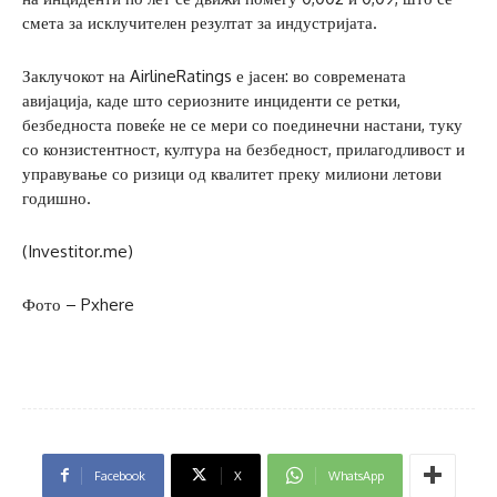
смета за исклучителен резултат за индустријата.
Заклучокот на AirlineRatings е јасен: во современата
авијација, каде што сериозните инциденти се ретки,
безбедноста повеќе не се мери со поединечни настани, туку
со конзистентност, култура на безбедност, прилагодливост и
управување со ризици од квалитет преку милиони летови
годишно.
(Investitor.me)
Фото – Pxhere
Facebook
X
WhatsApp