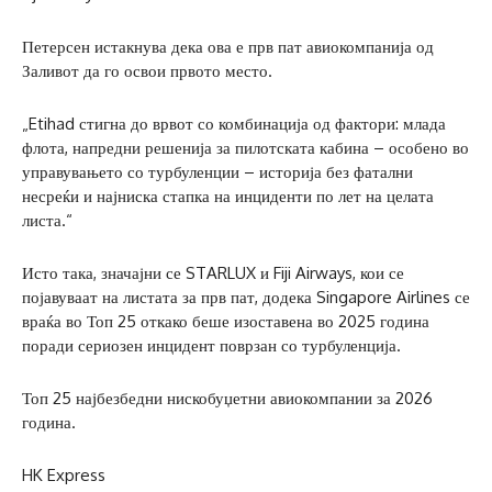
Петерсен истакнува дека ова е прв пат авиокомпанија од
Заливот да го освои првото место.
„Etihad стигна до врвот со комбинација од фактори: млада
флота, напредни решенија за пилотската кабина – особено во
управувањето со турбуленции – историја без фатални
несреќи и најниска стапка на инциденти по лет на целата
листа.“
Исто така, значајни се STARLUX и Fiji Airways, кои се
појавуваат на листата за прв пат, додека Singapore Airlines се
враќа во Топ 25 откако беше изоставена во 2025 година
поради сериозен инцидент поврзан со турбуленција.
Топ 25 најбезбедни нискобуџетни авиокомпании за 2026
година.
HK Express