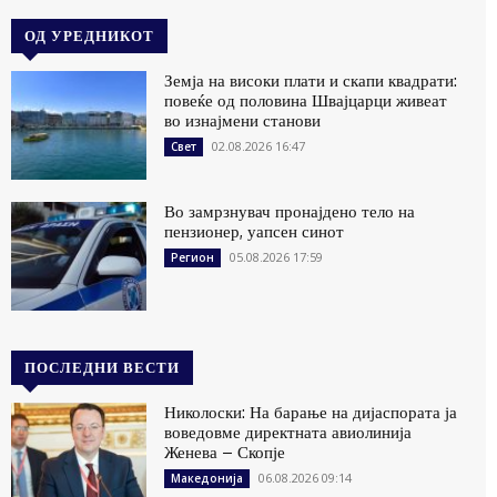
ОД УРЕДНИКОТ
Земја на високи плати и скапи квадрати:
повеќе од половина Швајцарци живеат
во изнајмени станови
02.08.2026 16:47
Свет
Во замрзнувач пронајдено тело на
пензионер, уапсен синот
05.08.2026 17:59
Регион
ПОСЛЕДНИ ВЕСТИ
Николоски: На барање на дијаспората ја
воведовме директната авиолинија
Женева – Скопје
06.08.2026 09:14
Македонија