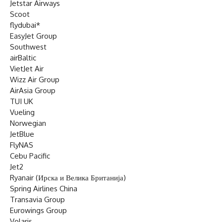
Jetstar Airways
Scoot
flydubai*
EasyJet Group
Southwest
airBaltic
VietJet Air
Wizz Air Group
AirAsia Group
TUI UK
Vueling
Norwegian
JetBlue
FlyNAS
Cebu Pacific
Jet2
Ryanair (Ирска и Велика Британија)
Spring Airlines China
Transavia Group
Eurowings Group
Volaris