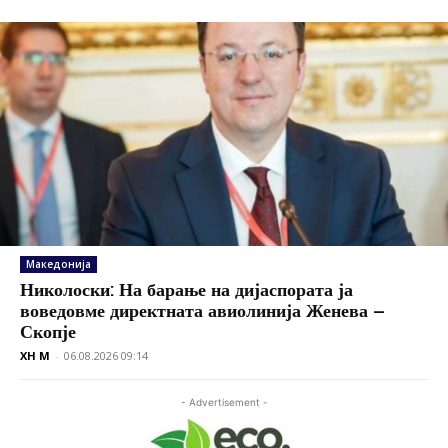
Македонија
Николоски: На барање на дијаспората ја
воведовме директната авиолинија Женева –
Скопје
XH M
-
06.08.2026 09:14
- Advertisement -