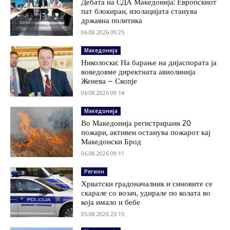
Дебата на СДА Македонија: Европскиот
пат блокиран, изолацијата станува
државна политика
06.08.2026 09:25
Македонија
Николоски: На барање на дијаспората ја
воведовме директната авиолинија
Женева – Скопје
06.08.2026 09:14
Македонија
Во Македонија регистрирани 20
пожари, активен останува пожарот кај
Македонски Брод
06.08.2026 09:11
Регион
Хрватски градоначалник и синовите се
скарале со возач, удирале по колата во
која имало и бебе
05.08.2026 23:15