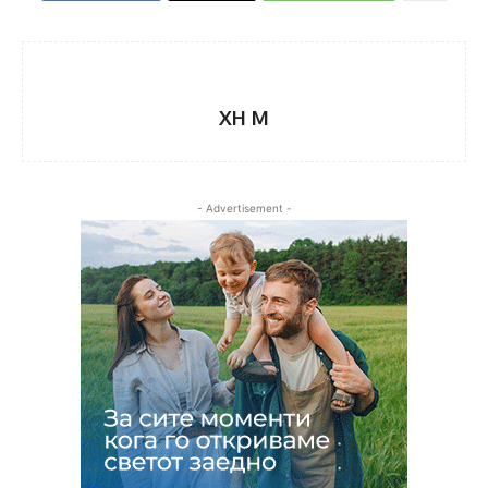
XH M
- Advertisement -