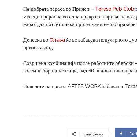
Најдобрата тераса во Прилеп –
Terasa Pub Club
в
месеци прерасна во една прекрасна приказна во ср
живот, да потсети дека прилепчани не заборавиле 
Денеска во
Теrasa
ќе ве забавува популарното дуо
првиот акорд.
Совршена комбинација после работните обврски – 
голем избор на мезлаци, над 30 видови пиво и ра
Повелете на првата AFTER WORK забава во Tera
Face
споделување