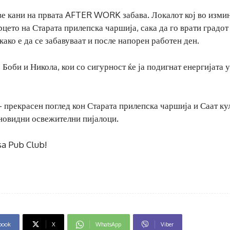
е кани на првата AFTER WORK забава. Локалот кој во изми
цето на Старата прилепска чаршија, сака да го врати градот
како е да се забавуваат и после напорен работен ден.
 Боби и Никола, кои со сигурност ќе ја подигнат енергијата 
прекрасен поглед кон Старата прилепска чаршија и Саат кул
зновидни освежителни пијалоци.
sa Pub Club!
book
X
WhatsApp
Viber