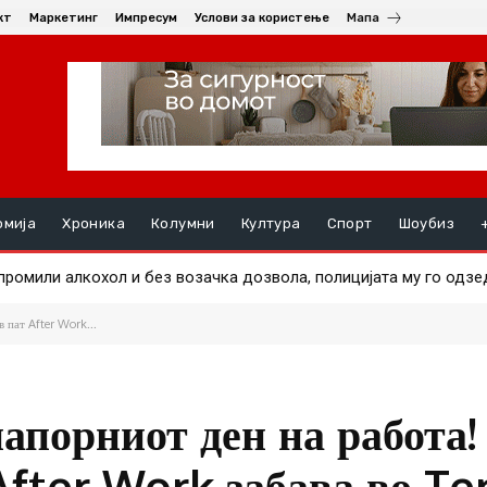
кт
Маркетинг
Импресум
Услови за користење
Мапа
омија
Хроника
Колумни
Култура
Спорт
Шоубиз
омили алкохол и без возачка дозвола, полицијата му го одзеде
ци и возила излегоа на површина по сушата во Дунав
 пат After Work...
апорниот ден на работа!
After Work забава во Te