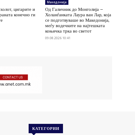
Македонија
холот, цигарите и
Од Галичник до Монголија –
храната конечно ги
Холанѓанката Лаура ван Лар, која
те
се подготвуваше во Македонија,
меѓу водечките на најтешката
коњичка трка во светот
09.08.2026 10:41
КАТЕГОРИИ