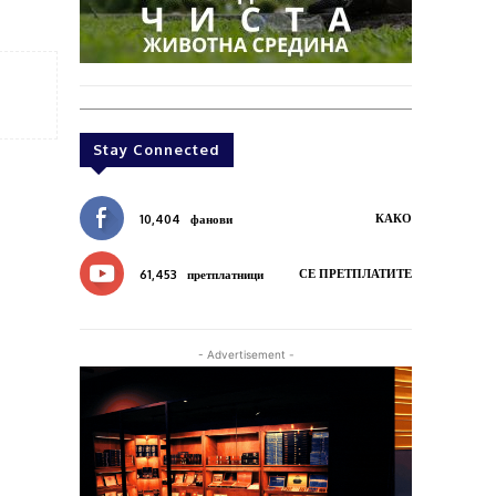
Stay Connected
КАКО
10,404
фанови
СЕ ПРЕТПЛАТИТЕ
61,453
претплатници
- Advertisement -