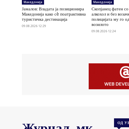
Македонија
Македонија
Јамалов: Владата ја позиционира
Скопјанец фатен со
Македонија како сè поатрактивна
алкохол и без возач
туристичка дестинација
полицијата му го о
возилото
09.08.2026 12:29
09.08.2026 12:24
Журнал .мк
ОД У