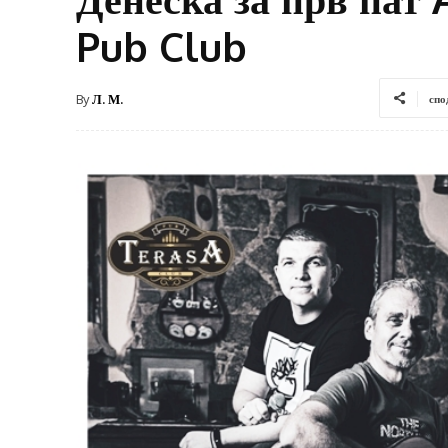
Pub Club
By
Л. М.
спо