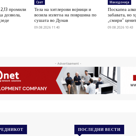
Свет
Македонија
 2,13 промили
Тела на хитлерови војници и
Поскапеа алко
ка дозвола,
возила излегоа на површина по
забавата, но 
дзеде
сушата во Дунав
„смири“ цени
09.08.2026 11:40
09.08.2026 10:43
- Advertisement -
РЕДНИКОТ
ПОСЛЕДНИ ВЕСТИ