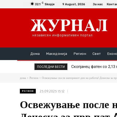
C
32.1
Skopje
9 August, 2026
За нас
Конта
независен информативен портал
Дома
Македонија
Регион
Свет
Екон
Скопјанец фатен со 2,13 пр
Тела на хитлерови војни
ПОСЛЕДНИ ВЕСТИ
дома
Регион
Освежување после напорниот ден на работа! Денеска за прв
25.09.2025 15:12
РЕГИОН
Освежување после н
Денеска за прв пат 