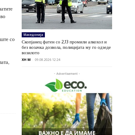
натите
 во
Македонија
уште со
Скопјанец фатен со 2,13 промили алкохол и
без возачка дозвола, полицијата му го одзеде
возилото
XH M
-
09.08.2026 12:24
ата,
- Advertisement -