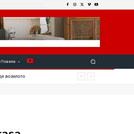
+Повеќе
 возилото
rasa