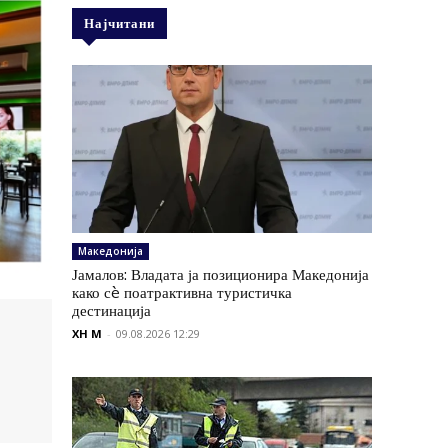
Најчитани
Македонија
Јамалов: Владата ја позиционира Македонија
како сè поатрактивна туристичка
дестинација
XH M
-
09.08.2026 12:29