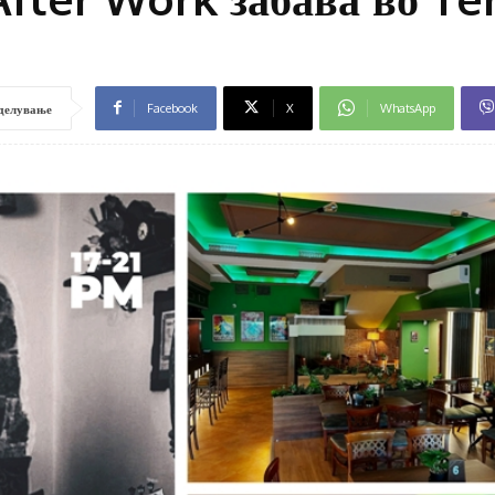
Facebook
X
WhatsApp
делување