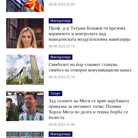
08.08.2026 23:20
Македонија
Проф. д-р Татјана Бошков ги презема
кормилото и контролата над
македонската воздухопловна навигација
08.08.2026 23:16
Македонија
Симболот на ќор-сокакот станува
симбол на отворен комуникациски канал
08.08.2026 23:14
Спорт
Зад солзите на Меси се крие најубавата
приказна за неговиот татко: Почина
Хорхе Меси по долга и тешка борба со
болеста
08.08.2026 21:44
Македонија