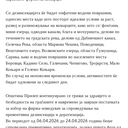
Со дезинсекцијата ќе бидат опфатени водени површини,
односно места каде што постојат идеални услови за раст,
развој и размножување на комарците, како што се: фонтани,
мини езерца, одводни канали, блата и мочуришта, делови по
течението на градската река, делови од Дабничкиот канал,
Селечка Река, областа Маркова Чешма, Поводеници,
Вештачкото езеро, Волковските езерца, областа Ѓумушица,
Сарика, како и водени површини во населените места
Беровци, Кадино Село, Галичани, Чепигово, Тројкрсти, Мало
Коњари и Големо Коњари.
Во случај на неповолни временски услови, активностите ќе
бидат одложени за следниот ден.
Општина Прилеп континуирано се грижи за здравјето и
безбедноста на граѓаните и навремено ја заврши постапката
за избор на фирма-изведувач за спроведување на
превентивна дезинсекција и дератизација.
Во периодот од 06.04.2026 до 24.04.2026 година беше
спроведена превентивна дератизација, додека првата фаза од