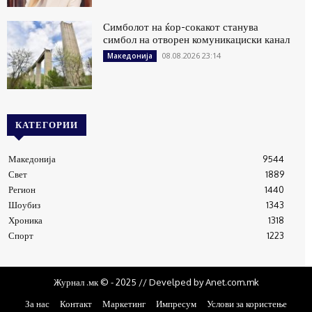
Симболот на ќор-сокакот станува
симбол на отворен комуникациски канал
08.08.2026 23:14
Македонија
КАТЕГОРИИ
Македонија
9544
Свет
1889
Регион
1440
Шоубиз
1343
Хроника
1318
Спорт
1223
Журнал .мк © - 2025 // Develped by Anet.com.mk
За нас
Контакт
Маркетинг
Импресум
Услови за користење