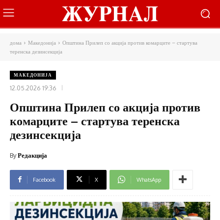
дома
Македонија
Општина Прилеп со акција против комарците – стартува
теренска дезинсекција
МАКЕДОНИЈА
12.05.2026 19:36
Општина Прилеп со акција против
комарците – стартува теренска
дезинсекција
By
Редакција
Facebook
X
WhatsApp