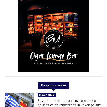
Поврзани вести
Македонија
Земјава повторно на грчката листата на
држави со привилегиран даночен режим