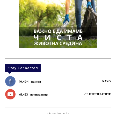
Stay Connected
КАКО
10,404
фанови
СЕ ПРЕТПЛАТИТЕ
61,453
претплатници
- Advertisement -