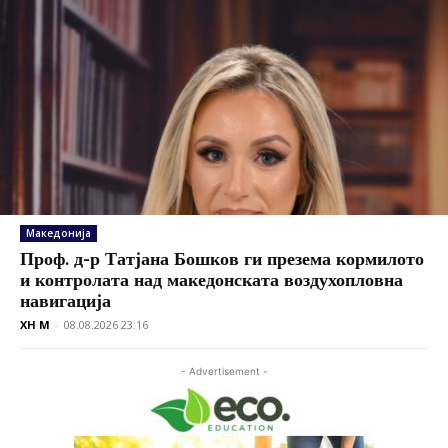
Македонија
Проф. д-р Татјана Бошков ги презема кормилото
и контролата над македонската воздухопловна
навигација
XH M
-
08.08.2026 23:16
- Advertisement -