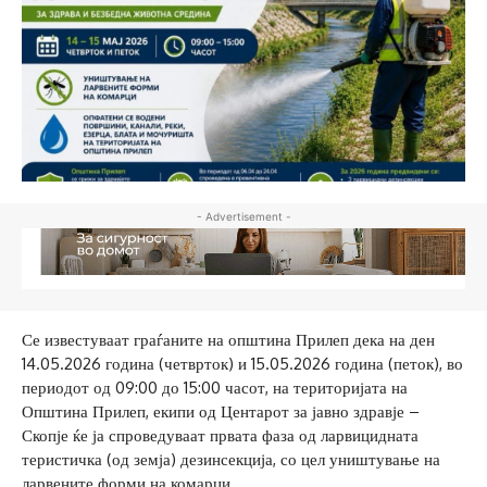
- Advertisement -
Се известуваат граѓаните на општина Прилеп дека на ден
14.05.2026 година (четврток) и 15.05.2026 година (петок), во
периодот од 09:00 до 15:00 часот, на територијата на
Општина Прилеп, екипи од Центарот за јавно здравје –
Скопје ќе ја спроведуваат првата фаза од ларвицидната
теристичка (од земја) дезинсекција, со цел уништување на
ларвените форми на комарци.