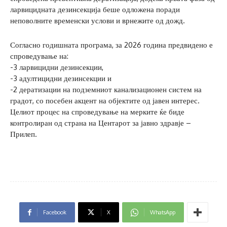
ларвицидната дезинсекција беше одложена поради
неповолните временски услови и врнежите од дожд.
Согласно годишната програма, за 2026 година предвидено е
спроведување на:
-3 ларвицидни дезинсекции,
-3 адултицидни дезинсекции и
-2 дератизации на подземниот канализационен систем на
градот, со посебен акцент на објектите од јавен интерес.
Целиот процес на спроведување на мерките ќе биде
контролиран од страна на Центарот за јавно здравје –
Прилеп.
Facebook
X
WhatsApp