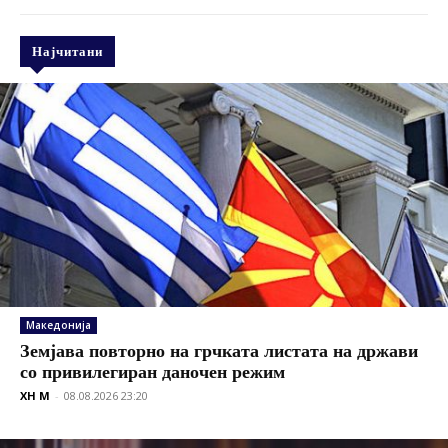
Најчитани
Македонија
Земјава повторно на грчката листата на држави
со привилегиран даночен режим
XH M
-
08.08.2026 23:20