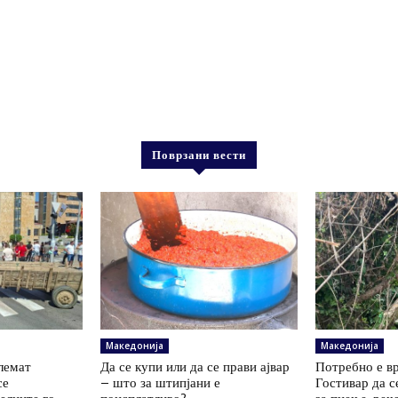
Поврзани вести
Македонија
Македонија
олемат
Да се купи или да се прави ајвар
Потребно е вр
се
– што за штипјани е
Гостивар да с