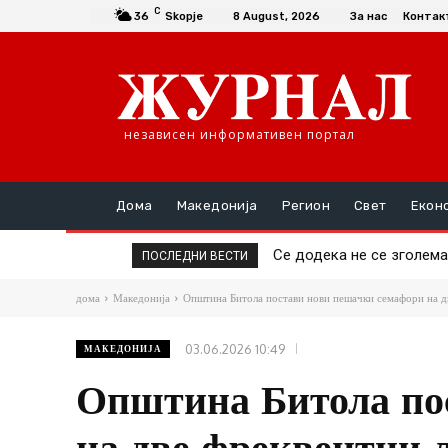
C
36
Skopje
8 August, 2026
За нас
Контак
независен информативен портал
Дома
Македонија
Регион
Свет
Екон
Се додека не се зголемат 
Да се купи или да се пр
ПОСЛЕДНИ ВЕСТИ
дома
Македонија
Општина Битола постави нови пешачки семафори на д
03.06.2026 10:49
МАКЕДОНИЈА
Општина Битола по
на две фреквентни 