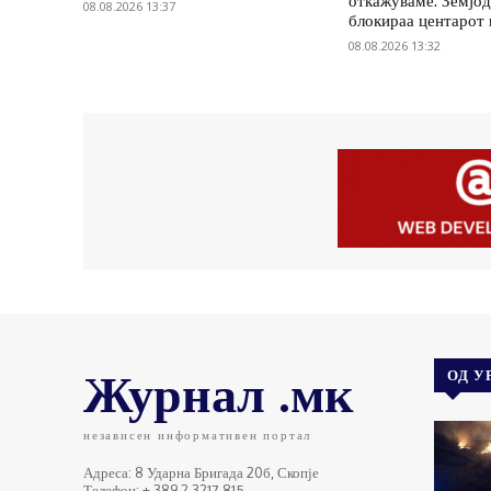
откажуваме: Земјод
08.08.2026 13:37
блокираа центарот
08.08.2026 13:32
Журнал .мк
ОД У
независен информативен портал
Адреса: 8 Ударна Бригада 20б, Скопје
Телефон: + 389 2 3217 815