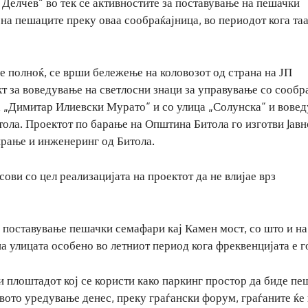
Делчев“ во тек се активностите за поставување на пешачки
на пешаците преку оваа сообраќајница, во периодот кога таа
е полноќ, се врши бележење на коловозот од страна на ЈП
т за воведување на светлосни знаци за управување со сообр
а „Димитар Илиевски Мурато“ и со улица „Солунска“ и вове
тола. Проектот по барање на Општина Битола го изготви Jавн
ирање и инженеринг од Битола.
ови со цел реализацијата на проектот да не влијае врз
а поставување пешачки семафари кај Камен мост, со што и на
 улицата особено во летниот период кога фреквенцијата е г
и плоштадот кој се користи како паркинг простор да биде пе
овото уредување денес, преку граѓански форум, граѓаните ќе