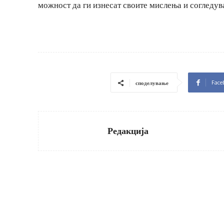
можност да ги изнесат своите мислења и согледу
Face
споделување
Редакција