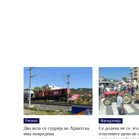
Регион
Македонија
Два воза се судрија во Хрватска,
Се додека не се зг
има повредени
откупните цени не 