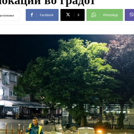
Facebook
X
WhatsApp
делување