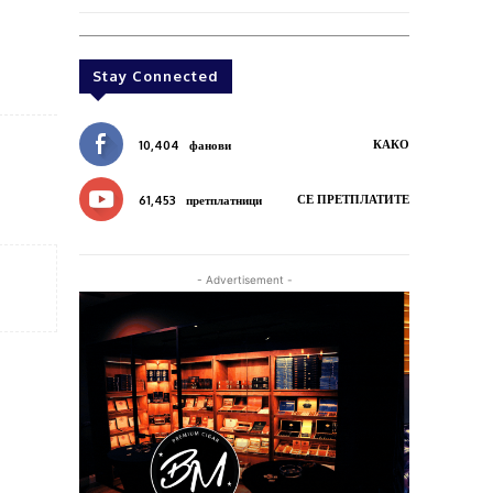
Stay Connected
КАКО
10,404
фанови
СЕ ПРЕТПЛАТИТЕ
61,453
претплатници
- Advertisement -