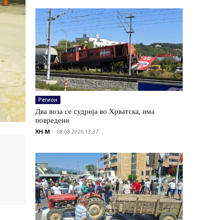
Регион
Два воза се судрија во Хрватска, има
повредени
XH M
-
08.08.2026 13:37