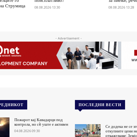
елците го
поисплатливо?
за пиење, реч
 на Струмица
08.08.2026 13:30
08.08.2026 13:28
- Advertisement -
РЕДНИКОТ
ПОСЛЕДНИ ВЕСТИ
Пожарот кај Кавадарци под
контрола, но сè уште е активен
Се додека не се з
04.08.2026 09:30
откупните цени не
откажуваме: Земј