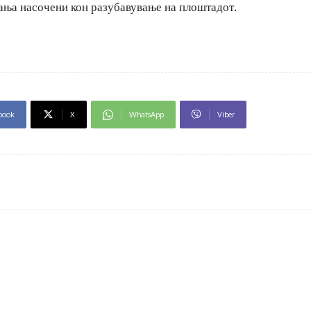
вања насочени кон разубавување на плоштадот.
book
X
WhatsApp
Viber