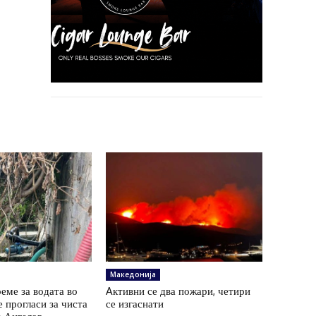
Македонија
еме за водата во
Aктивни се два пожари, четири
е прогласи за чиста
се изгаснати