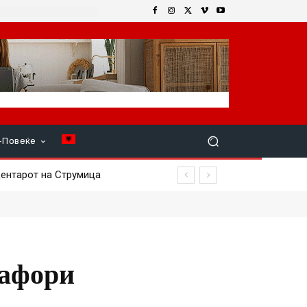
+Повеќе
нтарот на Струмица
мафори