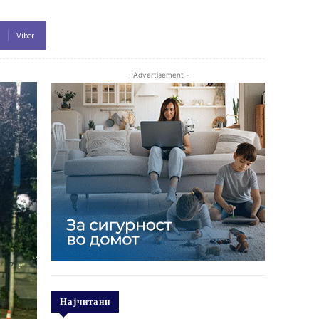
Viber
- Advertisement -
Најчитани