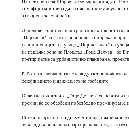
На преминот на Широк сокак кај плоштадот „Гоце 
семафори кои треба да го олеснат преминувањето 
затворена за сообраќај.
Деновиве, со интензивни работни активности посл
„Паркинзи“, согласно основниот сообраќаен проек
на крстосниците на улица „Широк Сокак“ со улиц
на пешачка зона на Плоштад „Гоце Делчев “ во Би
претпријатие за урбанистичко планирање, проект
Работните активности се изведуваат во ноќните час
секојдневието и движењето на граѓаните.
Освен кај плоштадот „Гоце Делчев“ се работи и н
премин ќе се обезбеди побезбедно преминување на
Согласно проектната документација, планирано е 
зона, односно да нема паркирани возила, а за нег