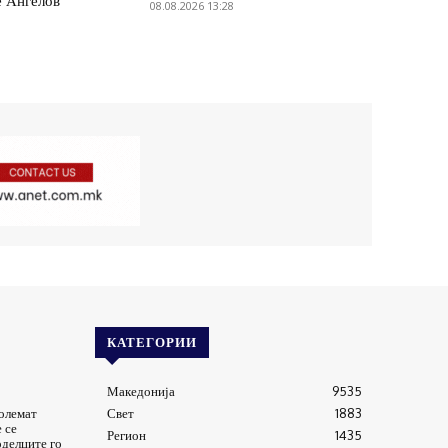
е Ангелов
08.08.2026 13:28
КАТЕГОРИИ
Македонија
9535
големат
Свет
1883
 се
Регион
1435
оделците го