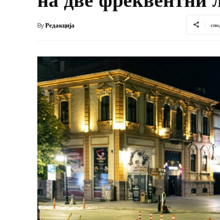
By
Редакција
спо