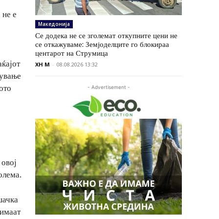
 не е
Македонија
Се додека не се зголемат откупните цени не
се откажуваме: Земјоделците го блокираа
центарот на Струмица
аќајот
XH M
-
08.08.2026 13:32
дување
ото
- Advertisement -
 овој
олема.
шачка
 имаат