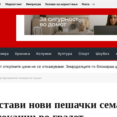
т
Маркетинг
Импресум
Услови за користење
Мапа
омија
Хроника
Колумни
Култура
Спорт
Шоубиз
откупните цени не се откажуваме: Земјоделците го блокираа це
ави ајвар – што за штипјани е поисплатливо?
ве фреквентни локации во градот
стави нови пешачки се
локации во градот