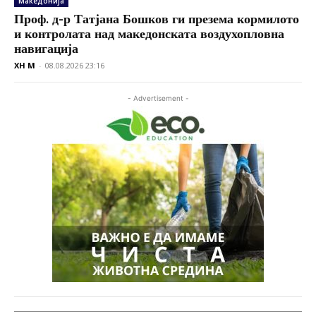
Македонија
Проф. д-р Татјана Бошков ги презема кормилото
и контролата над македонската воздухопловна
навигација
XH M
-
08.08.2026 23:16
- Advertisement -