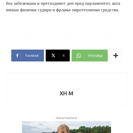
беа забележани и претходниот ден пред парламентот, кога
имаше физички судири и фрлање пиротехнички средства.
Facebook
X
WhatsApp
XH M
- Advertisement -