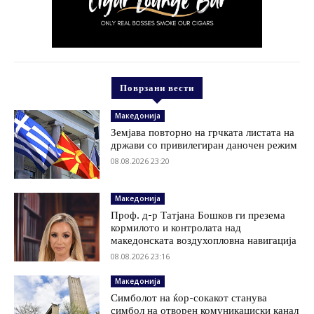
Поврзани вести
Македонија
Земјава повторно на грчката листата на
држави со привилегиран даночен режим
08.08.2026 23:20
Македонија
Проф. д-р Татјана Бошков ги презема
кормилото и контролата над
македонската воздухопловна навигација
08.08.2026 23:16
Македонија
Симболот на ќор-сокакот станува
симбол на отворен комуникациски канал