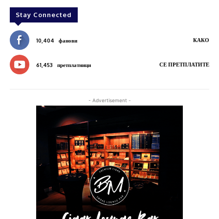
Stay Connected
КАКО
10,404
фанови
СЕ ПРЕТПЛАТИТЕ
61,453
претплатници
- Advertisement -