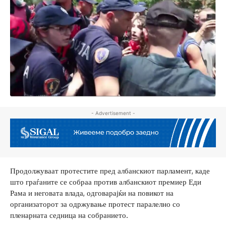
- Advertisement -
Продолжуваат протестите пред албанскиот парламент, каде
што граѓаните се собраа против албанскиот премиер Еди
Рама и неговата влада, одговарајќи на повикот на
организаторот за одржување протест паралелно со
пленарната седница на собранието.