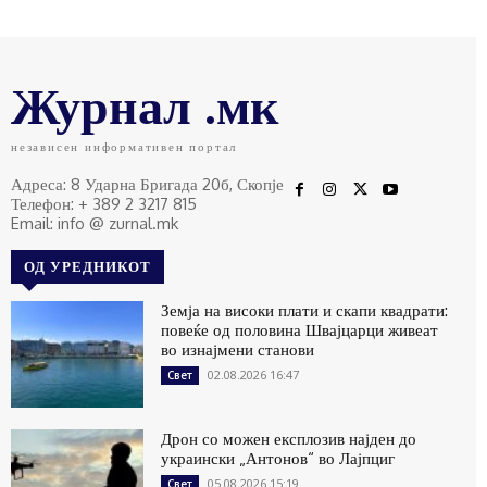
Журнал .мк
независен информативен портал
Адреса: 8 Ударна Бригада 20б, Скопје
Телефон: + 389 2 3217 815
Email: info @ zurnal.mk
ОД УРЕДНИКОТ
Земја на високи плати и скапи квадрати:
повеќе од половина Швајцарци живеат
во изнајмени станови
02.08.2026 16:47
Свет
Дрон со можен експлозив најден до
украински „Антонов“ во Лајпциг
05.08.2026 15:19
Свет