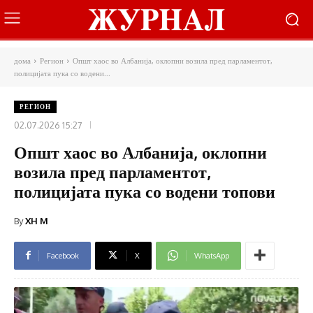
дома
Регион
Општ хаос во Албанија, оклопни возила пред парламентот,
полицијата пука со водени...
РЕГИОН
02.07.2026 15:27
Општ хаос во Албанија, оклопни
возила пред парламентот,
полицијата пука со водени топови
By
XH M
Facebook
X
WhatsApp