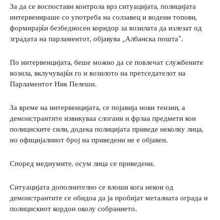
За да се воспостави контрола врз ситуацијата, полицијата
интервенираше со употреба на солзавец и водени топови,
формирајќи безбедносен коридор за возилата да излезат од
зградата на парламентот, објавува „Албанска пошта“.
По интервенцијата, беше можно да се повлечат службените
возила, вклучувајќи го и возилото на претседателот на
Парламентот Ник Пелеши.
За време на интервенцијата, се појавија нови тензии, а
демонстрантите извикуваа слогани и фрлаа предмети кон
полициските сили, додека полицијата приведе неколку лица,
но официјалниот број на приведени не е објавен.
Според медиумите, осум лица се приведени.
Ситуацијата дополнително се влоши кога некои од
демонстрантите се обидоа да ја пробијат металната ограда и
полицискиот кордон околу собранието.