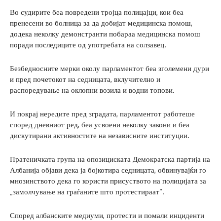
Во судирите беа повредени тројца полицајци, кои беа
пренесени во болница за да добијат медицинска помош,
додека неколку демонстранти побараа медицинска помош
поради последиците од употребата на солзавец.
Безбедносните мерки околу парламентот беа зголемени дури
и пред почетокот на седницата, вклучително и
распоредување на оклопни возила и водни топови.
И покрај нередите пред зградата, парламентот работеше
според дневниот ред, беа усвоени неколку закони и беа
дискутирани активностите на независните институции.
Пратеничката група на опозициската Демократска партија на
Албанија објави дека ја бојкотира седницата, обвинувајќи го
мнозинството дека го користи присуството на полицијата за
„замолчување на граѓаните што протестираат“.
Според албанските медиуми, протести и помали инциденти