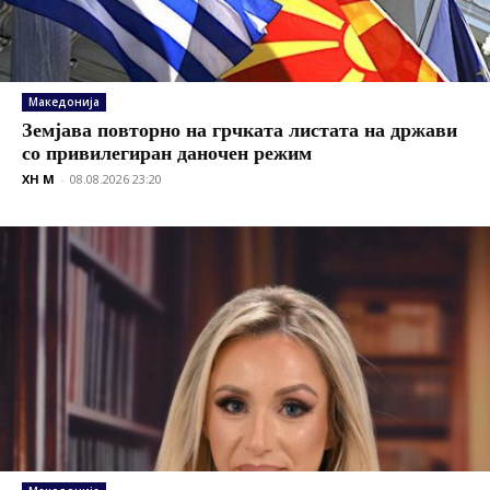
Македонија
Земјава повторно на грчката листата на држави
со привилегиран даночен режим
XH M
-
08.08.2026 23:20