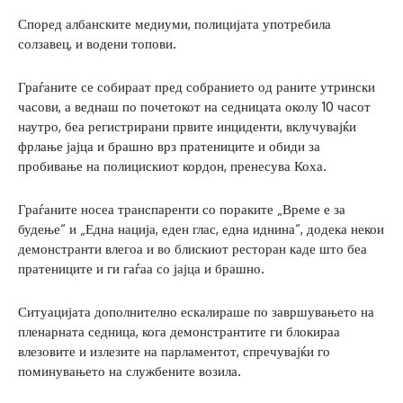
Според албанските медиуми, полицијата употребила
солзавец, и водени топови.
Граѓаните се собираат пред собранието од раните утрински
часови, а веднаш по почетокот на седницата околу 10 часот
наутро, беа регистрирани првите инциденти, вклучувајќи
фрлање јајца и брашно врз пратениците и обиди за
пробивање на полицискиот кордон, пренесува Коха.
Граѓаните носеа транспаренти со пораките „Време е за
будење“ и „Една нација, еден глас, една иднина“, додека некои
демонстранти влегоа и во блискиот ресторан каде што беа
пратениците и ги гаѓаа со јајца и брашно.
Ситуацијата дополнително ескалираше по завршувањето на
пленарната седница, кога демонстрантите ги блокираа
влезовите и излезите на парламентот, спречувајќи го
поминувањето на службените возила.