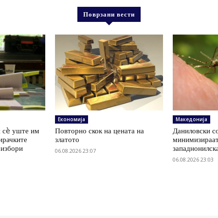
Поврзани вести
Економија
Македонија
 сè уште им
Повторно скок на цената на
Даниловски со
ирачките
златото
минимизираат
 избори
западнонилск
06.08.2026 23:07
06.08.2026 23:03