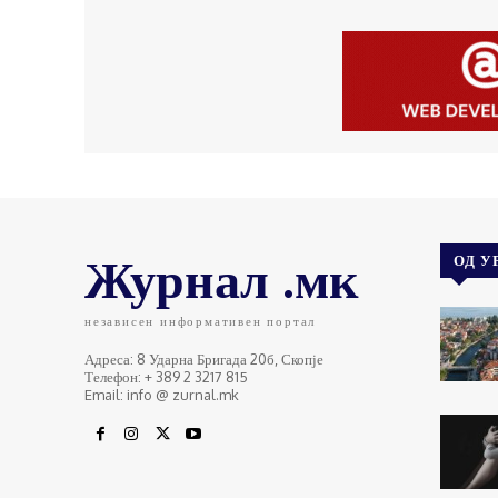
Журнал .мк
ОД У
независен информативен портал
Адреса: 8 Ударна Бригада 20б, Скопје
Телефон: + 389 2 3217 815
Email: info @ zurnal.mk