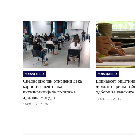
Македонија
Македонија
Средношколци откриени дека
Единаесет општини
користеле вештачка
должат пари на изб
интелигенција за полагање
одбори за ланските
државна матура
06.08.2026 23:17
06.08.2026 23:18