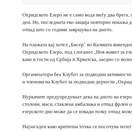
Охридското Езеро не е само вода меѓу два брега, 
ден. Но, последната еко-акција повторно покажа
отпад што со години завршувал на дното.
На плажата кај хотел „Бисер“ во Калишта викендо
Охридското Езеро, под слоганот „Нов живот за ез
како и гости од Србија и Хрватска, заедно со воло
Организатори беа Клубот за подводни активности 
и членови на Клубот за подводни дејности „Охрид
Нуркачите предупредуваат дека на дното на езер
столови, маси, стаклена амбалажа и отпад фрлен о
езерското дно може да се извади толку отпад колк
Најзагаден како критична точка се посочува потег