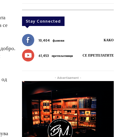
ата
Stay Connected
а се
КАКО
10,404
фанови
 добро.
и
СЕ ПРЕТПЛАТИТЕ
61,453
претплатници
- Advertisement -
 од
нува