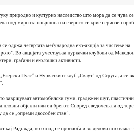
туку природно и културно наследство што мора да се чува се
 дека под мирната површина на езерото се крие сериозен пр
в се одржа четвртата меѓународна еко-акција за чистење на
ерото“. Во акцијата учествуваа нуркачки клубови од Македон
нтери, граѓани и еколошки активисти.
„Езерски Пулс“ и Нуркачкиот клуб „Скаут“ од Струга, а се в
“.
ото завршуваат автомобилски гуми, градежен шут, пластични
д пловни објекти или од брегот. Според сведочењата од тере
у да се „опреми двособен стан“.
от кај Радожда, но отпад се пронаоѓа и во делови што важат 