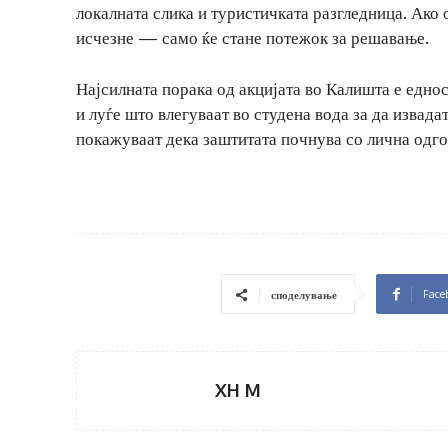
локалната слика и туристичката разгледница. Ако
исчезне — само ќе стане потежок за решавање.
Најсилната порака од акцијата во Калишта е еднос
и луѓе што влегуваат во студена вода за да извада
покажуваат дека заштитата почнува со лична одго
Face
споделување
XH M