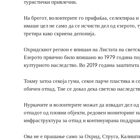
туристички привлечни.
На брегот, волонтерите го прифаќаа, селектираа и
имаше цел не само да се исчисти дел од езерото, 
третира како скриена депонија.
Охридскиот регион е впишан на Листата на светс
Езерото првично било впишано во 1979 година по
културното наследство. Во 2019 година заштитата
Токму затоа секоја гума, секое парче пластика и 
обичен отпад. Тие се доказ дека светско наследст
Нуркачите и волонтерите можат да извадат дел од 
отпадот од пловни објекти, редовен мониторинг на
инфраструктура за отпад и континуирана поддршка
Ова не е прашање само за Охрид, Струга, Калишт