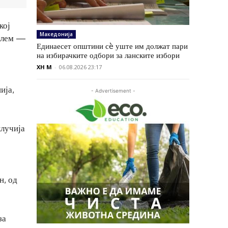
кој
Македонија
облем —
Единаесет општини сè уште им должат пари
на избирачките одбори за ланските избори
XH M
-
06.08.2026 23:17
ија,
- Advertisement -
клучија
н, од
за