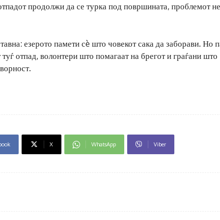
 отпадот продолжи да се турка под површината, проблемот н
тавна: езерото памети сè што човекот сака да заборави. Но 
т туѓ отпад, волонтери што помагаат на брегот и граѓани што
ворност.
book
X
WhatsApp
Viber