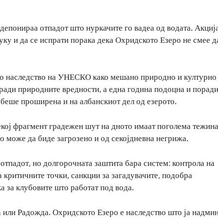
 депонираа отпадот што нуркачите го вадеа од водата. Акциј
туку и да се испрати порака дека Охридското Езеро не смее д
ко наследство на УНЕСКО како мешано природно и културно
ради природните вредности, а една година подоцна и порад
 беше проширена и на албанскиот дел од езерото.
секој фрагмент градежен шут на дното имаат поголема тежина
во може да биде загрозено и од секојдневна негрижа.
отпадот, но долгорочната заштита бара систем: контрола на
 критичните точки, санкции за загадувачите, подобра
 за клубовите што работат под вода.
а или Радожда. Охридското Езеро е наследство што ја надми