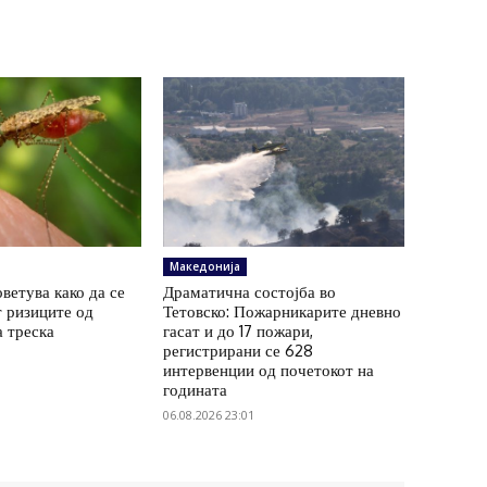
Македонија
ветува како да се
Драматична состојба во
 ризиците од
Тетовско: Пожарникарите дневно
а треска
гасат и до 17 пожари,
регистрирани се 628
интервенции од почетокот на
годината
06.08.2026 23:01