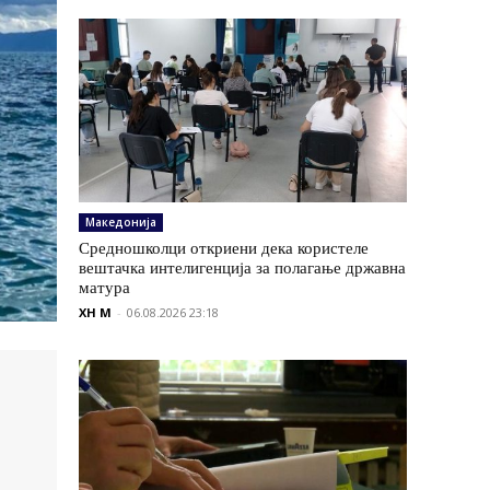
Македонија
Средношколци откриени дека користеле
вештачка интелигенција за полагање државна
матура
XH M
-
06.08.2026 23:18