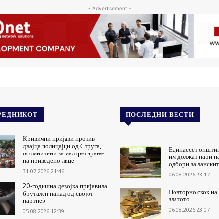
- Advertisement -
РЕДНИКОТ
ПОСЛЕДНИ ВЕСТИ
Кривични пријави против
двајца полицајци од Струга,
Единаесет општи
осомничени за малтретирање
им должат пари н
на приведено лице
одбори за ланскит
31.07.2026 21:46
06.08.2026 23:17
20-годишна девојка пријавила
Повторно скок на 
брутален напад од својот
златото
партнер
06.08.2026 23:07
05.08.2026 12:39