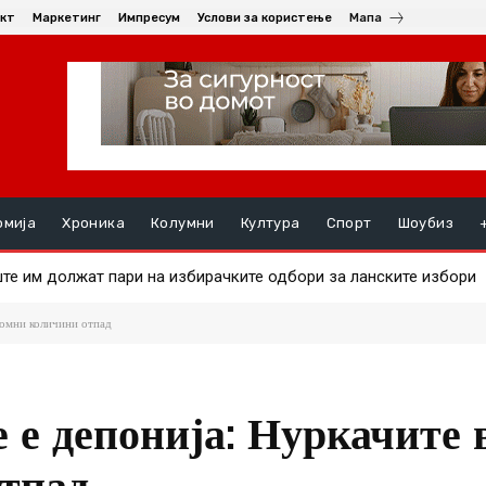
кт
Маркетинг
Импресум
Услови за користење
Мапа
омија
Хроника
Колумни
Култура
Спорт
Шоубиз
 на златото
ромни количини отпад
 е депонија: Нуркачите 
тпад