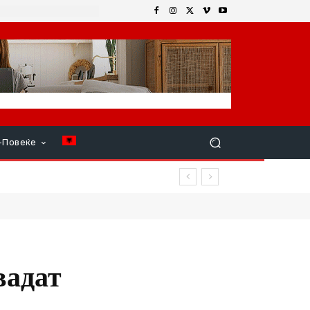
+Повеќе
вадат