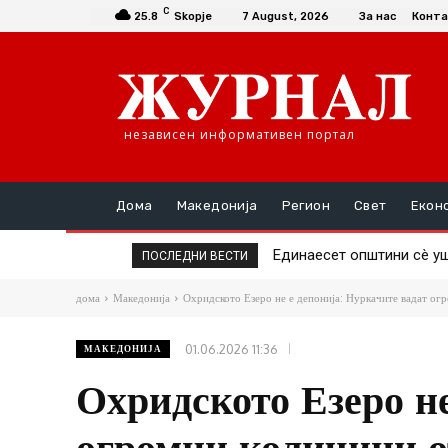
C
25.8
Skopje
7 August, 2026
За нас
Конта
независен информативен портал
Дома
Македонија
Регион
Свет
Екон
Повторно скок на цената
ПОСЛЕДНИ ВЕСТИ
дома
Македонија
Охридското Езеро не е депонија: Нуркачите вадат ог
01.06.2026 11:36
МАКЕДОНИЈА
Охридското Езеро не
огромни количини о