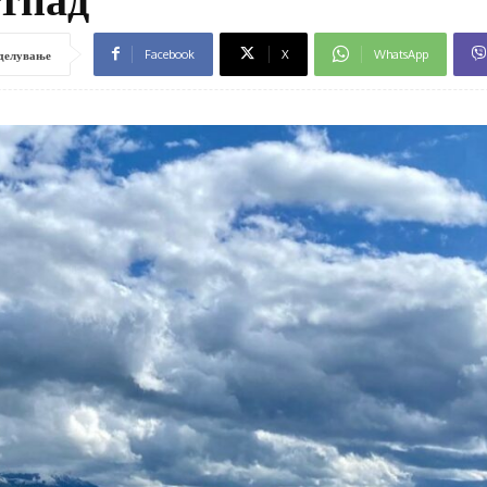
Facebook
X
WhatsApp
делување