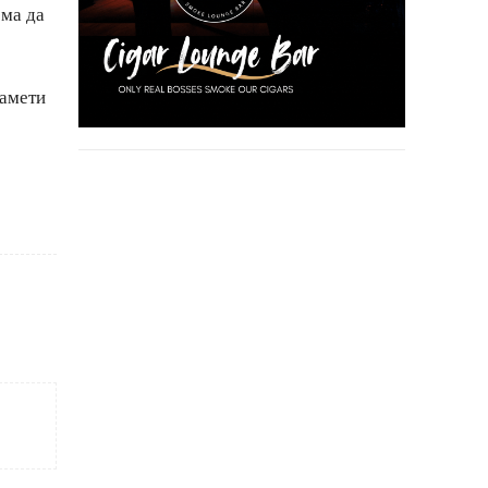
ема да
памети