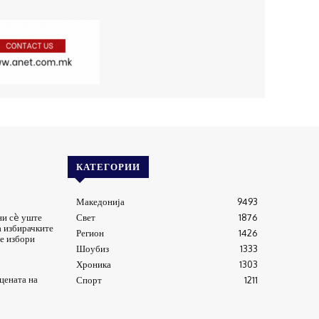
КАТЕГОРИИ
Македонија
9493
ни сè уште
Свет
1876
а избирачките
Регион
1426
е избори
Шоубиз
1333
Хроника
1303
цената на
Спорт
1211