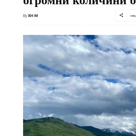
By
XH M
спо