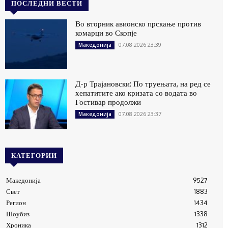
ПОСЛЕДНИ ВЕСТИ
Во вторник авионско прскање против
комарци во Скопје
07.08.2026 23:39
Македонија
Д-р Трајановски: По труењата, на ред се
хепатитите ако кризата со водата во
Гостивар продолжи
07.08.2026 23:37
Македонија
КАТЕГОРИИ
Македонија
9527
Свет
1883
Регион
1434
Шоубиз
1338
Хроника
1312