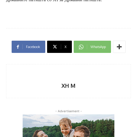
Facebook
X
WhatsApp
XH M
- Advertisement -