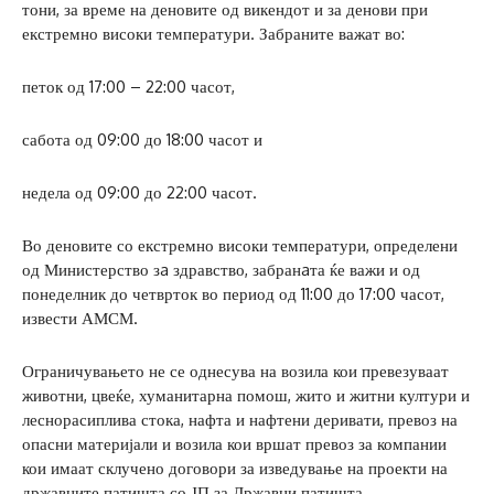
тони, за време на деновите од викендот и за денови при
екстремно високи температури. Забраните важат во:
петок од 17:00 – 22:00 часот,
сабота од 09:00 до 18:00 часот и
недела од 09:00 до 22:00 часот.
Во деновите со екстремно високи температури, определени
од Министерство зa здравство, забранaта ќе важи и од
понеделник до четврток во период од 11:00 до 17:00 часот,
извести АМСМ.
Ограничувањето не се однесува на возила кои превезуваат
животни, цвеќе, хуманитарна помош, жито и житни култури и
леснорасиплива стока, нафта и нафтени деривати, превоз на
опасни материјали и возила кои вршат превоз за компании
кои имаат склучено договори за изведување на проекти на
државните патишта со ЈП за Државни патишта.