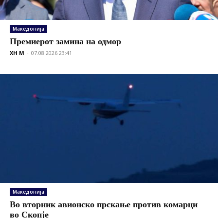
Македонија
Премиерот замина на одмор
XH M
-
07.08.2026 23:41
Македонија
Во вторник авионско прскање против комарци
во Скопје