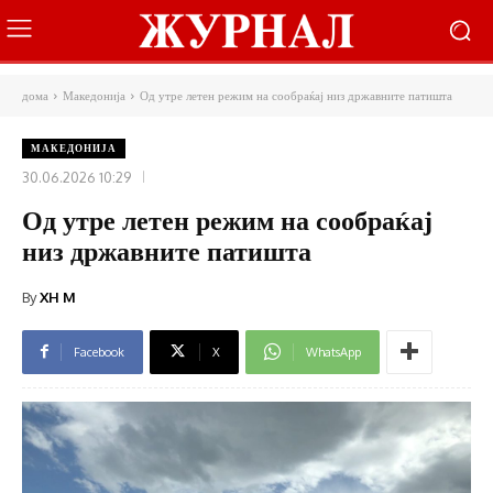
дома
Македонија
Од утре летен режим на сообраќај низ државните патишта
МАКЕДОНИЈА
30.06.2026 10:29
Од утре летен режим на сообраќај
низ државните патишта
By
XH M
Facebook
X
WhatsApp