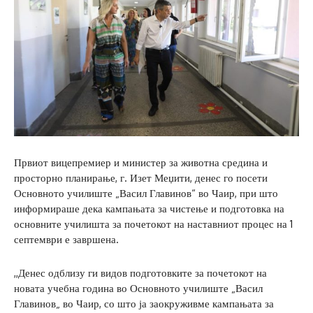
Првиот вицепремиер и министер за животна средина и
просторно планирање, г. Изет Меџити, денес го посети
Основното училиште „Васил Главинов“ во Чаир, при што
информираше дека кампањата за чистење и подготовка на
основните училишта за почетокот на наставниот процес на 1
септември е завршена.
,,Денес одблизу ги видов подготовките за почетокот на
новата учебна година во Основното училиште „Васил
Главинов„ во Чаир, со што ја заокруживме кампањата за