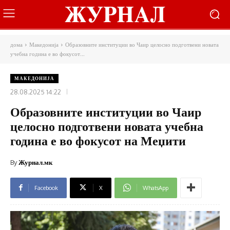
дома
Македонија
Образовните институции во Чаир целосно подготвени новата
учебна година е во фокусот...
МАКЕДОНИЈА
28.08.2025 14:22
Образовните институции во Чаир
целосно подготвени новата учебна
година е во фокусот на Меџити
By
Журнал.мк
Facebook
X
WhatsApp