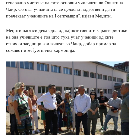
генерално чистење на сите основни училишта во Општина
Чаир. Со ова, училиштата се целосно подготвени да ги
пречекаат учениците на 1 септември“, изјави Меџити.
Меџити нагласи дека една од најпозитивните карактеристики
на ова училиште е тоа што тука учат ученици од сите
етнички заедници кои живеат во Чаир, добар пример за
соживот и меѓуетничка хармонија.