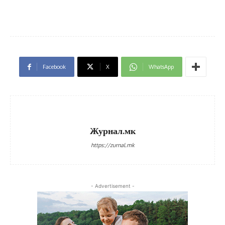
Facebook
X
WhatsApp
Журнал.мк
https://zurnal.mk
- Advertisement -