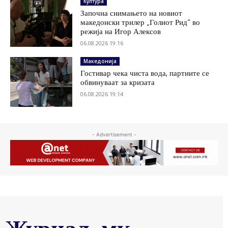
Култура
Започна снимањето на новиот
македонски трилер „Голиот Рид“ во
режија на Игор Алексов
06.08.2026 19:16
Македонија
Гостивар чека чиста вода, партиите се
обвинуваат за кризата
06.08.2026 19:14
- Advertisement -
Журнал .мк