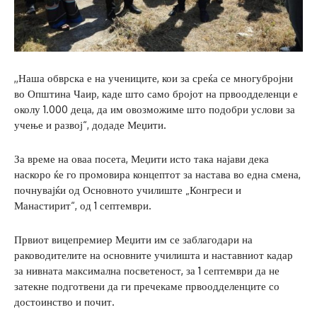
,,Наша обврска е на учениците, кои за среќа се многубројни
во Општина Чаир, каде што само бројот на првоодделенци е
околу 1.000 деца, да им овозможиме што подобри услови за
учење и развој“, додаде Меџити.
За време на оваа посета, Меџити исто така најави дека
наскоро ќе го промовира концептот за настава во една смена,
почнувајќи од Основното училиште „Конгреси и
Манастирит“, од 1 септември.
Првиот вицепремиер Меџити им се заблагодари на
раководителите на основните училишта и наставниот кадар
за нивната максимална посветеност, за 1 септември да не
затекне подготвени да ги пречекаме првоодделенците со
достоинство и почит.