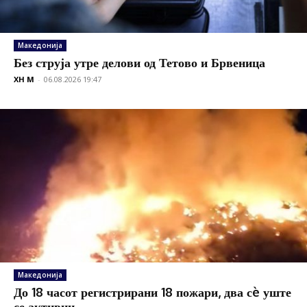
Македонија
Без струја утре делови од Тетово и Брвеница
XH M
-
06.08.2026 19:47
Македонија
До 18 часот регистрирани 18 пожари, два сè уште
се активни