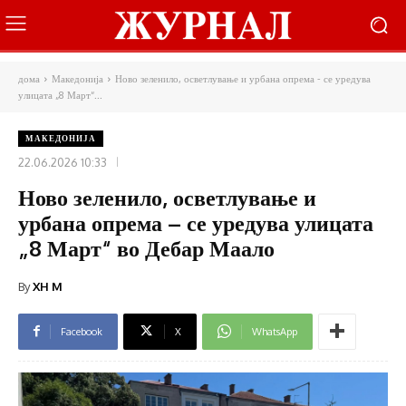
дома
Македонија
Ново зеленило, осветлување и урбана опрема - се уредува
улицата „8 Март“...
МАКЕДОНИЈА
22.06.2026 10:33
Ново зеленило, осветлување и
урбана опрема – се уредува улицата
„8 Март“ во Дебар Маало
By
XH M
Facebook
X
WhatsApp