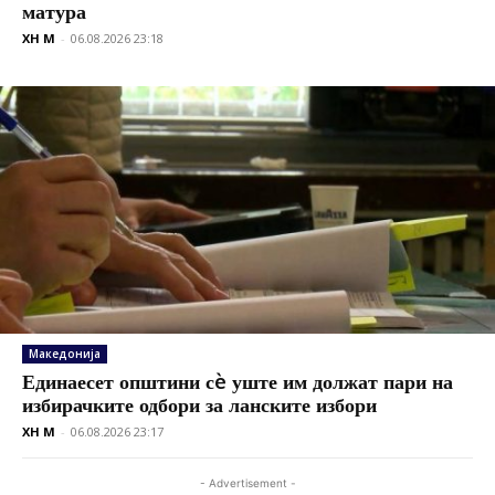
матура
XH M
-
06.08.2026 23:18
Македонија
Единаесет општини сè уште им должат пари на
избирачките одбори за ланските избори
XH M
-
06.08.2026 23:17
- Advertisement -