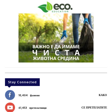
Stay Connected
КАКО
10,404
фанови
СЕ ПРЕТПЛАТИТЕ
61,453
претплатници