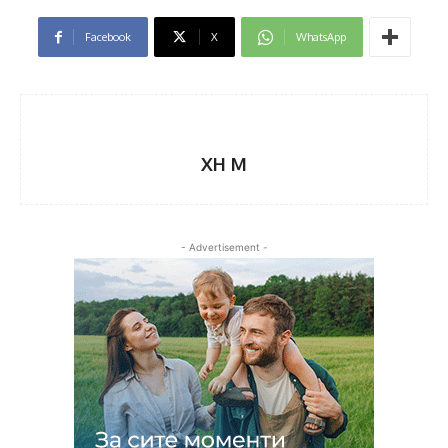
Facebook
X
WhatsApp
XH M
- Advertisement -