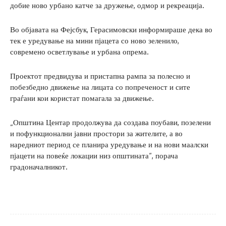
добие ново урбано катче за дружење, одмор и рекреација.
Во објавата на Фејсбук, Герасимовски информираше дека во
тек е уредување на мини пјацета со ново зеленило,
современо осветлување и урбана опрема.
Проектот предвидува и пристапна рампа за полесно и
побезбедно движење на лицата со попреченост и сите
граѓани кои користат помагала за движење.
„Општина Центар продолжува да создава поубави, позелени
и пофункционални јавни простори за жителите, а во
наредниот период се планира уредување и на нови маалски
пјацети на повеќе локации низ општината“, порача
градоначалникот.