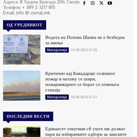
Адреса: 8 Ударна Бригада 20б, Скопје
Телефон: + 389 2 3217 815
Email: info @ zurnal.mk
ОД УРЕДНИКОТ
Водата на Попова Шапка не е безбедна
за пиење
01.08.2026 21:26
Македонија
Критично кај Кавадарци: големиот
пожар и натаму се шири,
пожарникарите се борат со огнената
стихија
03.08.2026 21:57
Македонија
ПОСЛЕДНИ ВЕСТИ
Единаесет општини сè уште им должат
пари на избирачките одбори за ланските