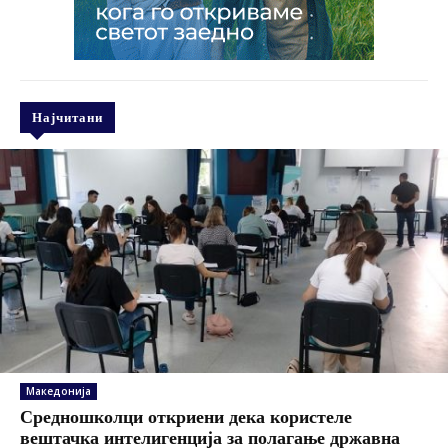
Најчитани
Македонија
Средношколци откриени дека користеле
вештачка интелигенција за полагање државна