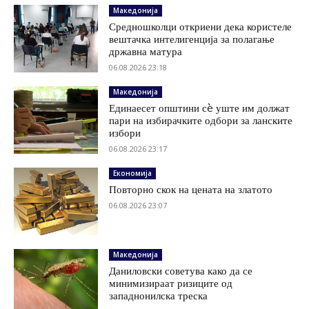
Македонија
Средношколци откриени дека користеле
вештачка интелигенција за полагање
државна матура
06.08.2026 23:18
Македонија
Единаесет општини сè уште им должат
пари на избирачките одбори за ланските
избори
06.08.2026 23:17
Економија
Повторно скок на цената на златото
06.08.2026 23:07
Македонија
Даниловски советува како да се
минимизираат ризиците од
западнонилска треска