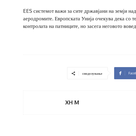
EES системот важи за сите државјани на земји на
аеродромите. Европската Унија очекува дека со те
контролата на патниците, но засега неговото вове
Face
споделување
XH M