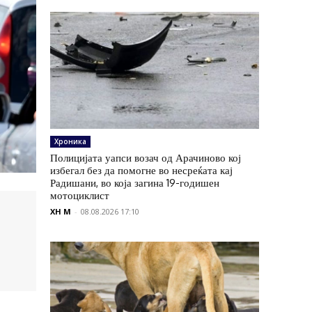
Хроника
Полицијата уапси возач од Арачиново кој
избегал без да помогне во несреќата кај
Радишани, во која загина 19-годишен
мотоциклист
XH M
-
08.08.2026 17:10