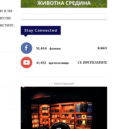
и и на
лесни
истите.
Stay Connected
КАКО
10,404
фанови
СЕ ПРЕТПЛАТИТЕ
61,453
претплатници
- Advertisement -