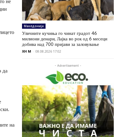
то не
ции
Македонија
 лицето
Уличните кучиња го чинат градот 46
милиони денари, Лајка во рок од 6 месеци
добива над 700 пријави за заловување
XH M
-
08.08.2026 17:02
- Advertisement -
о да
е
ски.
ните на