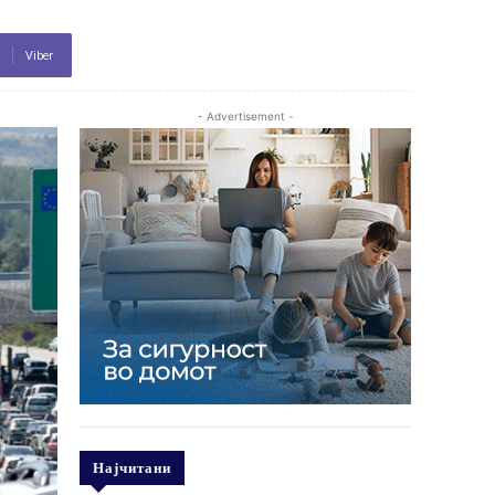
Viber
- Advertisement -
Најчитани