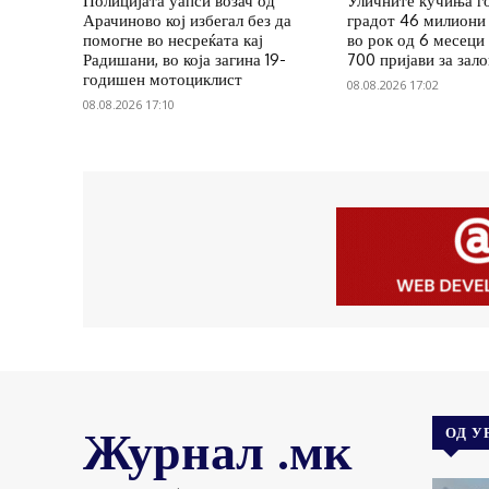
Полицијата уапси возач од
Уличните кучиња г
Арачиново кој избегал без да
градот 46 милиони 
помогне во несреќата кај
во рок од 6 месеци
Радишани, во која загина 19-
700 пријави за зал
годишен мотоциклист
08.08.2026 17:02
08.08.2026 17:10
Журнал .мк
ОД У