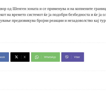
двор од Шенген зоната и се применува и на копнените границ
кот на времето системот ќе ја подобри безбедноста и ќе ја о
дување предизвикува бројни реакции и незадоволство кај тур
book
X
WhatsApp
Viber