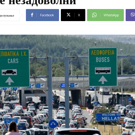
Facebook
X
WhatsApp
делување