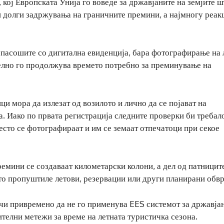
, кој Европската Унија го воведе за државјаните на земјите ш
и долги задржувања на граничните премини, а најмногу реак
а пасошите со дигитална евиденција, бара фотографирање на
телно го продолжува времето потребно за преминување на
ци мора да излезат од возилото и лично да се појават на
. Иако по првата регистрација следните проверки би требал
есто се фотографираат и им се земаат отпечатоци при секое
емини се создаваат километарски колони, а дел од патницит
што пропуштиле летови, резервации или други планирани обвр
учи привремено да не го применува EES системот за државја
нителни метежи за време на летната туристичка сезона.