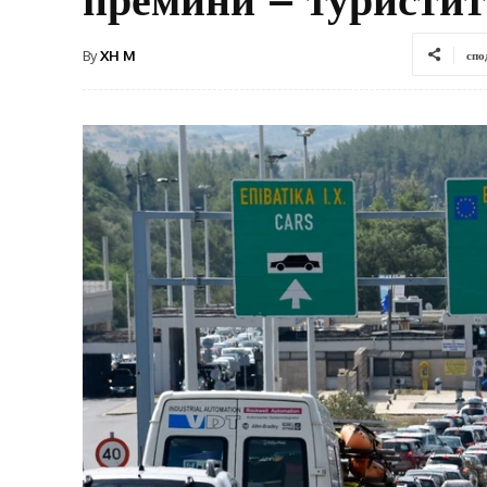
By
XH M
спо