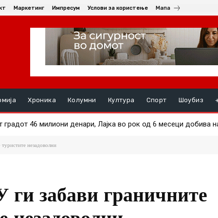
кт
Маркетинг
Импресум
Услови за користење
Мапа
омија
Хроника
Колумни
Култура
Спорт
Шоубиз
радот 46 милиони денари, Лајка во рок од 6 месеци добива над 
ал во Тетово: Употребен нож, има повредени, неколку уапсени
 туристите незадоволни
У ги забави граничните
е незадоволни