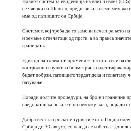
Новиот систем за евиденција на влез и излез (EES)
се членки на Шенген, предизвика големи метежи 
има од патниците од Србија.
Системот, кој треба да го замени печатирањето н
и земање отпечатоци од прсти, а во пракса значи
границата.
Една од најголемите промени е тоа што сите патни
контролниот пункт за биометриска идентификација
бидат побрзи, патниците тврдат дека и понатаму ч
патување.
Поради долгите процедури, на бројни гранични пр
сведочат дека чекале и по неколку часа, поради 
Добра вест за српските туристи е што Грција одл
Србија до 30 август, со цел да се избегнат допол