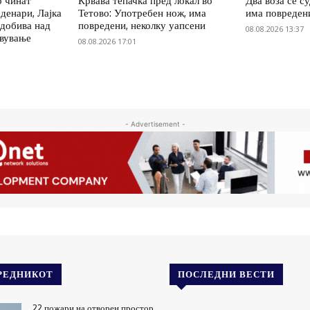
о чинат
Крвава тепачка пред локал во
Два воза се с
денари, Лајка
Тетово: Употребен нож, има
има повреден
 добива над
повредени, неколку уапсени
08.08.2026 13:37
овување
08.08.2026 17:01
- Advertisement -
РЕДНИКОТ
ПОСЛЕДНИ ВЕСТИ
22 пожари на отворен простор