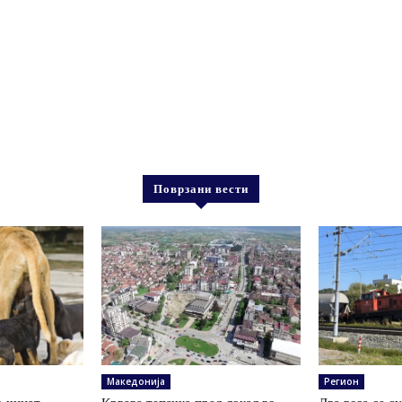
Поврзани вести
Македонија
Регион