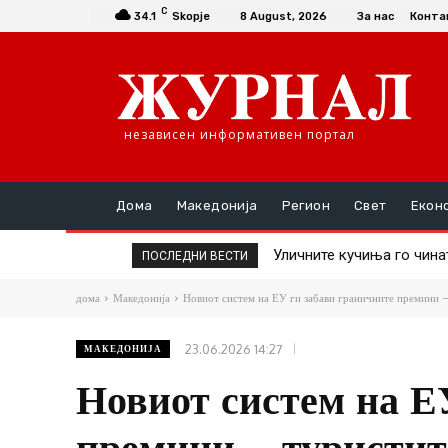
C
34.1
Skopje
8 August, 2026
За нас
Конта
независен информативен портал
Дома
Македонија
Регион
Свет
Екон
Уличните кучиња го чинат г
Крвава тепачка пред лок
ПОСЛЕДНИ ВЕСТИ
заловување
дома
Македонија
Новиот систем на ЕУ ги забави граничните премини –
23.06.2026 14:27
МАКЕДОНИЈА
Новиот систем на Е
премини – туристит