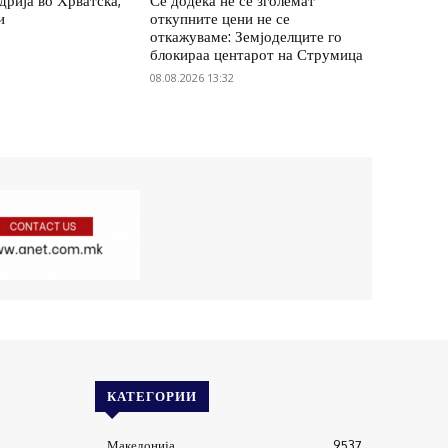
удрија во Хрватска,
Се додека не се зголемат
и
откупните цени не се
откажуваме: Земјоделците го
блокираа центарот на Струмица
08.08.2026 13:32
КАТЕГОРИИ
Македонија
9537