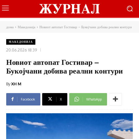
дома
Македонија
Новиот автопат Гостивар – Букојчани добива реални контури
МАКЕДОНИЈА
20.06.2026 18:39
Новиот автопат Гостивар –
Букојчани добива реални контури
By
XH M
Facebook
X
WhatsApp