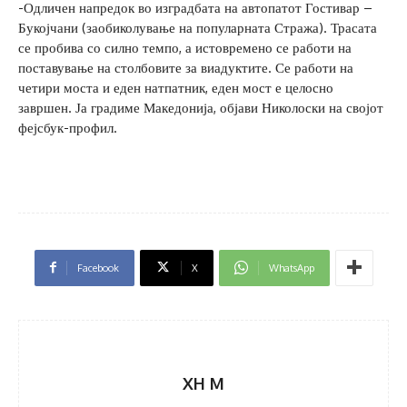
-Одличен напредок во изградбата на автопатот Гостивар –
Букојчани (заобиколување на популарната Стража). Трасата
се пробива со силно темпо, а истовремено се работи на
поставување на столбовите за виадуктите. Се работи на
четири моста и еден натпатник, еден мост е целосно
завршен. Ја градиме Македонија, објави Николоски на својот
фејсбук-профил.
Facebook
X
WhatsApp
XH M