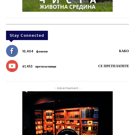
Stay Connected
КАКО
10,404
фанови
СЕ ПРЕТПЛАТИТЕ
61,453
претплатници
- Advertisement -