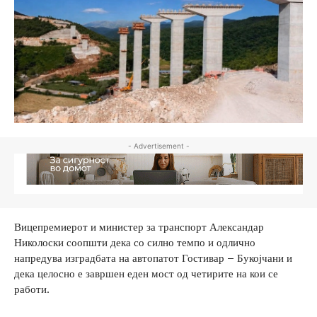
- Advertisement -
Вицепремиерот и министер за транспорт Александар
Николоски соопшти дека со силно темпо и одлично
напредува изградбата на автопатот Гостивар – Букојчани и
дека целосно е завршен еден мост од четирите на кои се
работи.