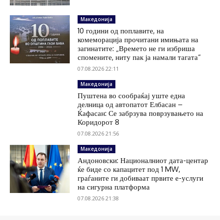
Македонија
10 години од поплавите, на
комеморација прочитани имињата на
загинатите: „Времето не ги избриша
спомените, ниту пак ја намали тагата“
07.08.2026 22:11
Македонија
Пуштена во сообраќај уште една
делница од автопатот Елбасан –
Ќафасан: Се забрзува поврзувањето на
Коридорот 8
07.08.2026 21:56
Македонија
Андоновски: Националниот дата-центар
ќе биде со капацитет под 1 MW,
граѓаните ги добиваат првите е-услуги
на сигурна платформа
07.08.2026 21:38