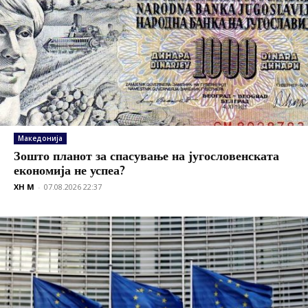
Македонија
Зошто планот за спасување на југословенската
економија не успеа?
XH M
-
07.08.2026 22:37