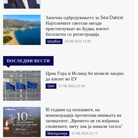
Започна одбројувањето за Sea Dance:
Најголемите светски ѕвезди
пристигнуваат во Будва, влезот
бесплатен со регистрација
06.08.2026 15:39
Шоубиз
ПОСЛЕДНИ ВЕСТИ
Црна Гора и Исланд би можеле заедно
да влезат во ЕУ
07.08.2026 22:34
Свет
10 години од поплавите, на
комеморација прочитани имињата на
загинатите: „Времето не ги избриша
спомените, ниту пак ја намали тагата“
07.08.2026 22:11
Македонија