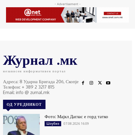
- Advertisement -
Журнал .мк
независен информативен портал
Адреса: 8 Ударна Бригада 20б, Скопје
Телефон: + 389 2 3217 815
Email: info @ zurnal.mk
ОД УРЕДНИКОТ
Фото: Мајкл Даглас е горд татко
07.08.2026 16:09
Шоубиз