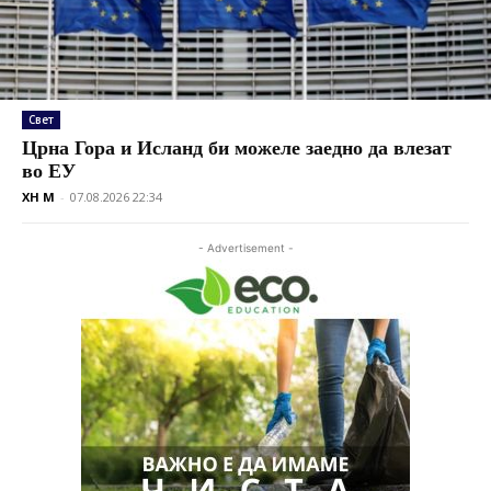
Свет
Црна Гора и Исланд би можеле заедно да влезат
во ЕУ
XH M
-
07.08.2026 22:34
- Advertisement -