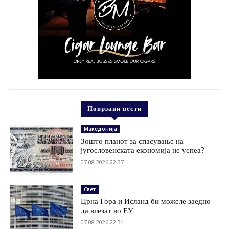
Поврзани вести
Македонија
Зошто планот за спасување на
југословенската економија не успеа?
07.08.2026 22:37
Свет
Црна Гора и Исланд би можеле заедно
да влезат во ЕУ
07.08.2026 22:34