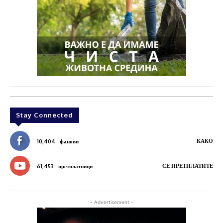
Stay Connected
КАКО
10,404
фанови
СЕ ПРЕТПЛАТИТЕ
61,453
претплатници
- Advertisement -