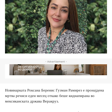
- Advertisement -
Новинарката Роксана Беренис Гузман Рамирез е пронајдена
мртва речиси еден месец откако беше киднапирана во
мексиканската држава Веракруз.