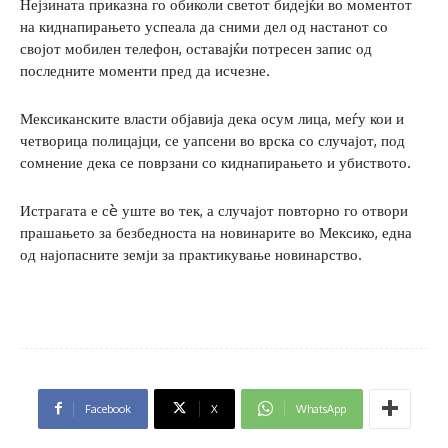
Нејзината приказна го обиколи светот бидејќи во моментот
на киднапирањето успеала да сними дел од настанот со
својот мобилен телефон, оставајќи потресен запис од
последните моменти пред да исчезне.
Мексиканските власти објавија дека осум лица, меѓу кои и
четворица полицајци, се уапсени во врска со случајот, под
сомнение дека се поврзани со киднапирањето и убиството.
Истрагата е сè уште во тек, а случајот повторно го отвори
прашањето за безбедноста на новинарите во Мексико, една
од најопасните земји за практикување новинарство.
Facebook
X
WhatsApp