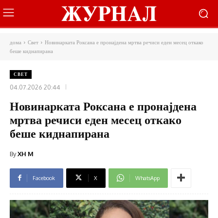
дома
Свет
Новинарката Роксана е пронајдена мртва речиси еден месец откако
беше киднапирана
СВЕТ
04.07.2026 20:44
Новинарката Роксана е пронајдена
мртва речиси еден месец откако
беше киднапирана
By
XH M
Facebook
X
WhatsApp