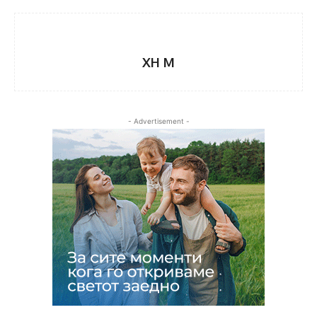
XH M
- Advertisement -