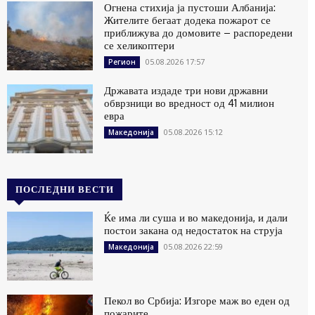
Огнена стихија ја пустоши Албанија:
Жителите бегаат додека пожарот се
приближува до домовите – распоредени
се хеликоптери
05.08.2026 17:57
Регион
Државата издаде три нови државни
обврзници во вредност од 41 милион
евра
05.08.2026 15:12
Македонија
ПОСЛЕДНИ ВЕСТИ
Ќе има ли суша и во македонија, и дали
постои закана од недостаток на струја
05.08.2026 22:59
Македонија
Пекол во Србија: Изгоре маж во еден од
пожарите