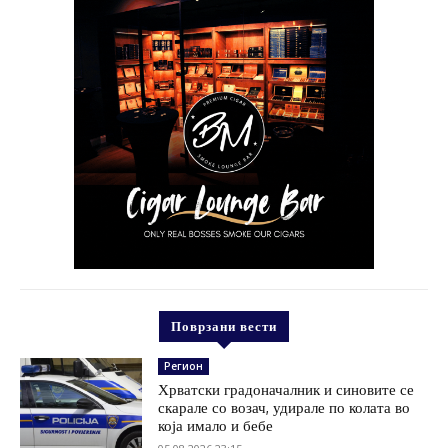
Поврзани вести
Регион
Хрватски градоначалник и синовите се
скарале со возач, удирале по колата во
која имало и бебе