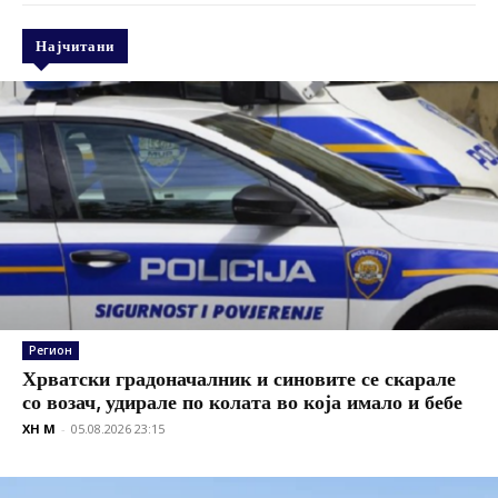
Најчитани
Регион
Хрватски градоначалник и синовите се скарале
со возач, удирале по колата во која имало и бебе
XH M
-
05.08.2026 23:15