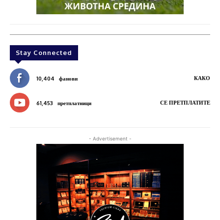
Stay Connected
КАКО
10,404
фанови
СЕ ПРЕТПЛАТИТЕ
61,453
претплатници
- Advertisement -