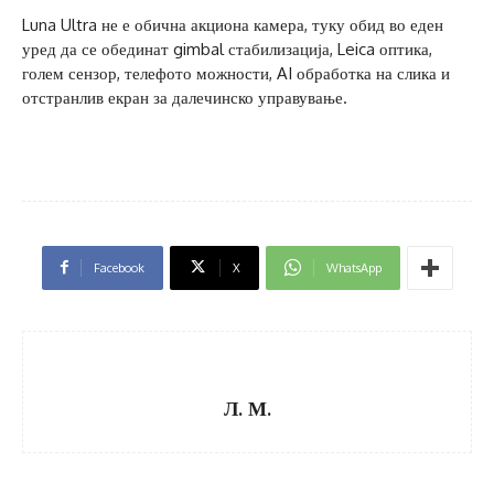
Luna Ultra не е обична акциона камера, туку обид во еден
уред да се обединат gimbal стабилизација, Leica оптика,
голем сензор, телефото можности, AI обработка на слика и
отстранлив екран за далечинско управување.
Facebook
X
WhatsApp
Л. М.