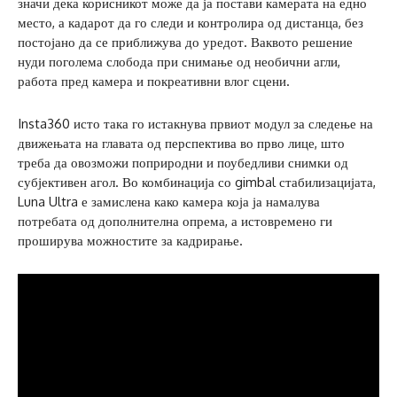
значи дека корисникот може да ја постави камерата на едно
место, а кадарот да го следи и контролира од дистанца, без
постојано да се приближува до уредот. Ваквото решение
нуди поголема слобода при снимање од необични агли,
работа пред камера и покреативни влог сцени.
Insta360 исто така го истакнува првиот модул за следење на
движењата на главата од перспектива во прво лице, што
треба да овозможи поприродни и поубедливи снимки од
субјективен агол. Во комбинација со gimbal стабилизацијата,
Luna Ultra е замислена како камера која ја намалува
потребата од дополнителна опрема, а истовремено ги
проширува можностите за кадрирање.