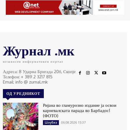
Журнал .мк
независен информативен портал
Адреса: 8 Ударна Бригада 20б, Скопје
Телефон: + 389 2 3217 815
Email: info @ zurnal.mk
ОД УРЕДНИКОТ
Ријана во гламурозно издание ја освои
карневалската парада во Барбадос!
(ФОТО)
06.08.2026 15:37
Шоубиз