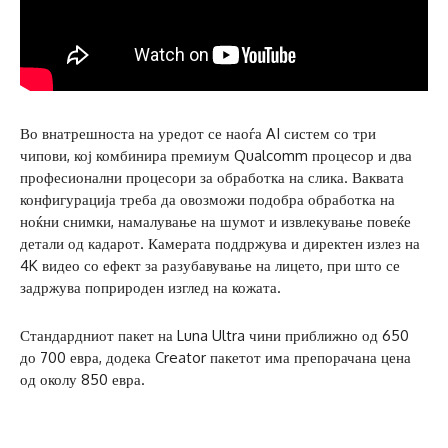
Во внатрешноста на уредот се наоѓа AI систем со три
чипови, кој комбинира премиум Qualcomm процесор и два
професионални процесори за обработка на слика. Ваквата
конфигурација треба да овозможи подобра обработка на
ноќни снимки, намалување на шумот и извлекување повеќе
детали од кадарот. Камерата поддржува и директен излез на
4K видео со ефект за разубавување на лицето, при што се
задржува поприроден изглед на кожата.
Стандардниот пакет на Luna Ultra чини приближно од 650
до 700 евра, додека Creator пакетот има препорачана цена
од околу 850 евра.