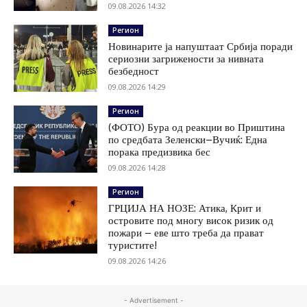
09.08.2026 14:32
Регион
Новинарите ја напуштаат Србија поради
сериозни загрижености за нивната
безбедност
09.08.2026 14:29
Регион
(ФОТО) Бура од реакции во Приштина
по средбата Зеленски–Вучиќ: Една
порака предизвика бес
09.08.2026 14:28
Регион
ГРЦИЈА НА НОЗЕ: Атика, Крит и
островите под многу висок ризик од
пожари – еве што треба да прават
туристите!
09.08.2026 14:26
- Advertisement -