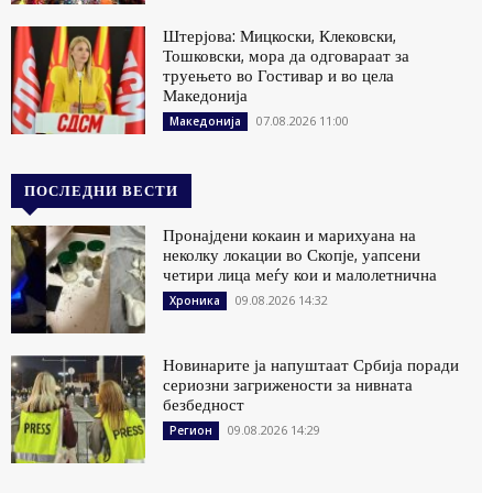
Штерјова: Мицкоски, Клековски,
Тошковски, мора да одговараат за
труењето во Гостивар и во цела
Македонија
07.08.2026 11:00
Македонија
ПОСЛЕДНИ ВЕСТИ
Пронајдени кокаин и марихуана на
неколку локации во Скопје, уапсени
четири лица меѓу кои и малолетнична
09.08.2026 14:32
Хроника
Новинарите ја напуштаат Србија поради
сериозни загрижености за нивната
безбедност
09.08.2026 14:29
Регион