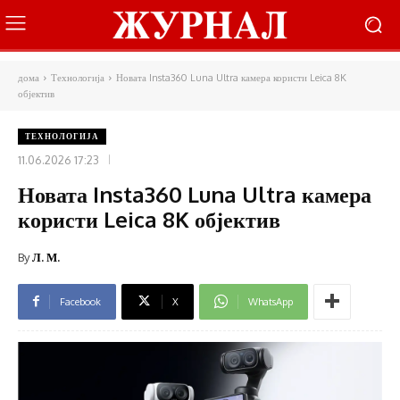
дома
Технологија
Новата Insta360 Luna Ultra камера користи Leica 8K
објектив
ТЕХНОЛОГИЈА
11.06.2026 17:23
Новата Insta360 Luna Ultra камера
користи Leica 8K објектив
By
Л. М.
Facebook
X
WhatsApp