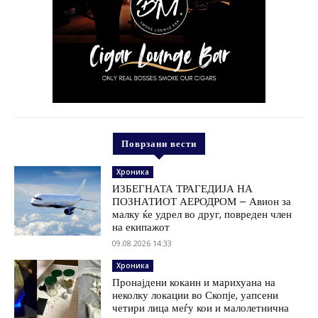
Поврзани вести
Хроника
ИЗБЕГНАТА ТРАГЕДИЈА НА
ПОЗНАТИОТ АЕРОДРОМ – Авион за
малку ќе удрел во друг, повреден член
на екипажот
09.08.2026 14:33
Хроника
Пронајдени кокаин и марихуана на
неколку локации во Скопје, уапсени
четири лица меѓу кои и малолетнична