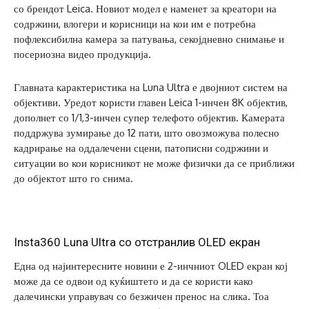
со брендот Leica. Новиот модел е наменет за креатори на
содржини, влогери и корисници на кои им е потребна
пофлексибилна камера за патувања, секојдневно снимање и
посериозна видео продукција.
Главната карактеристика на Luna Ultra е двојниот систем на
објективи. Уредот користи главен Leica 1-инчен 8K објектив,
дополнет со 1/1,3-инчен супер телефото објектив. Камерата
поддржува зумирање до 12 пати, што овозможува полесно
кадрирање на оддалечени сцени, патописни содржини и
ситуации во кои корисникот не може физички да се приближи
до објектот што го снима.
Insta360 Luna Ultra со отстранлив OLED екран
Една од најинтересните новини е 2-инчниот OLED екран кој
може да се одвои од куќиштето и да се користи како
далечински управувач со безжичен пренос на слика. Тоа