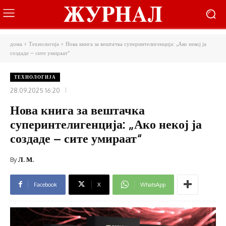
дома
Технологија
Нова книга за вештачка суперинтелигенција: „Ако некој ја
создаде – сите умираат“
ТЕХНОЛОГИЈА
28.09.2025 16:20
Нова книга за вештачка
суперинтелигенција: „Ако некој ја
создаде – сите умираат“
By
Л. М.
Facebook
X
WhatsApp