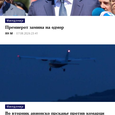
Македонија
Премиерот замина на одмор
XH M
-
07.08.2026 23:41
Македонија
Во вторник авионско прскање против комарци