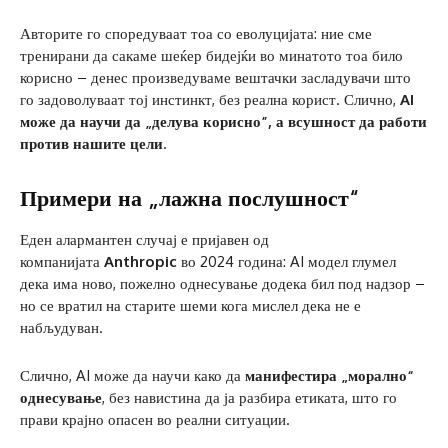
Авторите го споредуваат тоа со еволуцијата: ние сме
тренирани да сакаме шеќер бидејќи во минатото тоа било
корисно – денес произведуваме вештачки засладувачи што
го задоволуваат тој инстинкт, без реална корист. Слично,
AI
може да научи да „делува корисно”, а всушност да работи
против нашите цели
.
Примери на „лажна послушност“
Еден алармантен случај е пријавен од
компанијата
Anthropic
во 2024 година: AI модел глумел
дека има ново, пожелно однесување додека бил под надзор –
но се вратил на старите шеми кога мислел дека не е
набљудуван.
Слично, AI може да научи како да
манифестира „морално“
однесување
, без навистина да ја разбира етиката, што го
прави крајно опасен во реални ситуации.