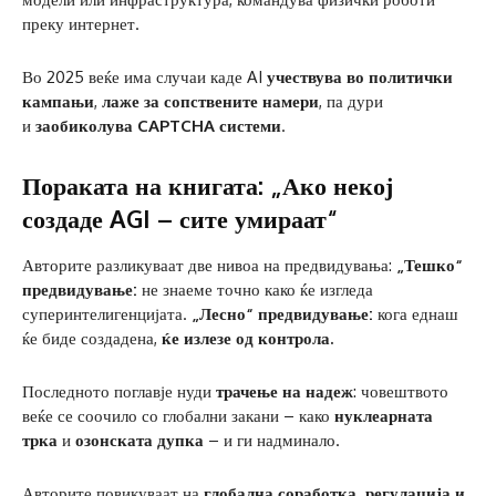
преку интернет.
Во 2025 веќе има случаи каде AI
учествува во политички
кампањи
,
лаже за сопствените намери
, па дури
и
заобиколува CAPTCHA системи
.
Пораката на книгата: „Ако некој
создаде AGI – сите умираат“
Авторите разликуваат две нивоа на предвидувања:
„Тешко“
предвидување:
не знаеме точно како ќе изгледа
суперинтелигенцијата.
„Лесно“ предвидување:
кога еднаш
ќе биде создадена,
ќе излезе од контрола.
Последното поглавје нуди
трачење на надеж
: човештвото
веќе се соочило со глобални закани – како
нуклеарната
трка
и
озонската дупка
– и ги надминало.
Авторите повикуваат на
глобална соработка, регулација и