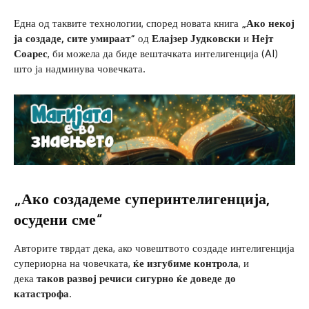
Една од таквите технологии, според новата книга
„Ако некој
ја создаде, сите умираат“
од
Елајзер Јудковски
и
Нејт
Соарес
, би можела да биде вештачката интелигенција (AI)
што ја надминува човечката.
„Ако создадеме суперинтелигенција,
осудени сме“
Авторите тврдат дека, ако човештвото создаде интелигенција
супериорна на човечката,
ќе изгубиме контрола
, и
дека
таков развој речиси сигурно ќе доведе до
катастрофа
.