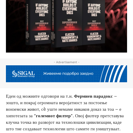
- Advertisement -
Еден од можните одговори на т.н.
Фермиев парадокс
–
зошто, и покрај огромната веројатност за постоење
вонземски живот, сè уште немаме никаков доказ за тоа – е
хипотезата за
“големиот филтер”
. Овој филтер претставува
клучна точка во развојот на технолошки цивилизации, каде
што тие создаваат технологии што самите ги уништуваат.