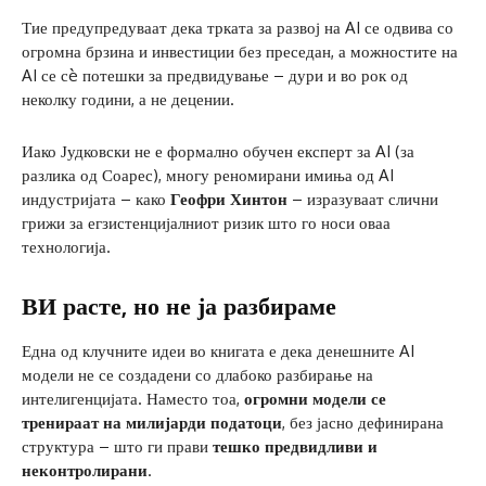
Тие предупредуваат дека трката за развој на AI се одвива со
огромна брзина и инвестиции без преседан, а можностите на
AI се сè потешки за предвидување – дури и во рок од
неколку години, а не децении.
Иако Јудковски не е формално обучен експерт за AI (за
разлика од Соарес), многу реномирани имиња од AI
индустријата – како
Геофри Хинтон
– изразуваат слични
грижи за егзистенцијалниот ризик што го носи оваа
технологија.
ВИ расте, но не ја разбираме
Една од клучните идеи во книгата е дека денешните AI
модели не се создадени со длабоко разбирање на
интелигенцијата. Наместо тоа,
огромни модели се
тренираат на милијарди податоци
, без јасно дефинирана
структура – што ги прави
тешко предвидливи и
неконтролирани
.