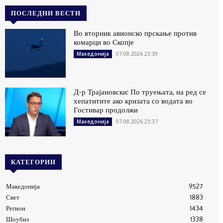
ПОСЛЕДНИ ВЕСТИ
Во вторник авионско прскање против
комарци во Скопје
07.08.2026 23:39
Македонија
Д-р Трајановски: По труењата, на ред се
хепатитите ако кризата со водата во
Гостивар продолжи
07.08.2026 23:37
Македонија
КАТЕГОРИИ
Македонија
9527
Свет
1883
Регион
1434
Шоубиз
1338