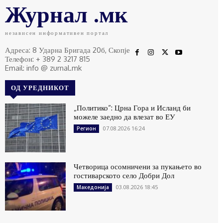
Журнал .мк
независен информативен портал
Адреса: 8 Ударна Бригада 20б, Скопје
Телефон: + 389 2 3217 815
Email: info @ zurnal.mk
ОД УРЕДНИКОТ
„Политико“: Црна Гора и Исланд би
можеле заедно да влезат во ЕУ
07.08.2026 16:24
Регион
Четворица осомничени за пукањето во
гостиварското село Добри Дол
03.08.2026 18:45
Македонија