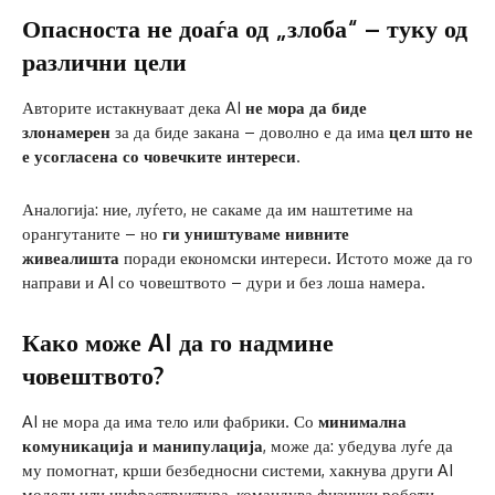
Опасноста не доаѓа од „злоба“ – туку од
различни цели
Авторите истакнуваат дека AI
не мора да биде
злонамерен
за да биде закана – доволно е да има
цел што не
е усогласена со човечките интереси
.
Аналогија: ние, луѓето, не сакаме да им наштетиме на
орангутаните – но
ги уништуваме нивните
живеалишта
поради економски интереси. Истото може да го
направи и AI со човештвото – дури и без лоша намера.
Како може AI да го надмине
човештвото?
AI не мора да има тело или фабрики. Со
минимална
комуникација и манипулација
, може да: убедува луѓе да
му помогнат, крши безбедносни системи, хакнува други AI
модели или инфраструктура, командува физички роботи